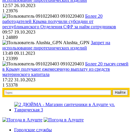
использование пиротехнических изделий
12:57 26.10.2023
1
23976
0910220403
Более 20
работодателей Крыма получили субсидии от
республиканского Отделения СФР за найм сотрудников
09:57 19.10.2023
1
24889
Alushta_GPN
Запрет на
использование пиротехнических изделий
13:49 09.11.2023
1
23399
0910220403
Более 20 тысяч семей
в Крыму получают ежемесячную выплату из средств
материнского капитала
17:22 31.10.2023
1
53378
Городские службы