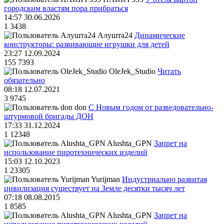
городским властям пора прибраться
14:57 30.06.2026
1
3438
Алушта24
Динамические
конструкторы: развивающие игрушки для детей
23:27 12.09.2024
155
7393
OleJek_Studio
Читать
обязательно
08:18 12.07.2021
3
9745
don
С Новым годом от разведовательно-
штурмовой бригады ДОН
17:33 31.12.2024
1
12348
Alushta_GPN
Запрет на
использование пиротехнических изделий
15:03 12.10.2023
1
23305
Yurijman
Индустриально развитая
цивилизация существует на Земле десятки тысяч лет
07:18 08.08.2015
1
8585
Alushta_GPN
Запрет на