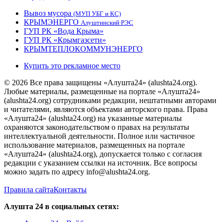
Вывоз мусора
(МУП УБГ и КС)
КРЫМЭНЕРГО
Алуштинский РЭС
ГУП РК «Вода Крыма»
ГУП РК «Крымгазсети»
КРЫМТЕПЛОКОММУНЭНЕРГО
Купить это рекламное место
© 2026 Все права защищены «Алушта24» (alushta24.org).
Любые материалы, размещенные на портале «Алушта24»
(alushta24.org) сотрудниками редакции, нештатными авторами
и читателями, являются объектами авторского права. Права
«Алушта24» (alushta24.org) на указанные материалы
охраняются законодательством о правах на результаты
интеллектуальной деятельности. Полное или частичное
использование материалов, размещенных на портале
«Алушта24» (alushta24.org), допускается только с согласия
редакции с указанием ссылки на источник. Все вопросы
можно задать по адресу info@alushta24.org.
Правила сайта
Контакты
Алушта 24 в социальных сетях: