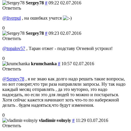
Sergey78
#
09:22 02.07.2016
Ответить
@liverpul
, на ошибках учатся
0
Sergey78
#
09:23 02.07.2016
Ответить
@topalov57
, Таран отжег - подставу Огневой устроил!
0
krumchanka
#
10:57 02.07.2016
Ответить
@Sergey78
, я не знаю как долго надо решать такие вопросы,
но вот говорят,что три раза направляли запросы. Ну так надо
каждый месяц отправлять , да это муторно, это надо
надоедать, но если это для людей то можно и постараться.
Хотя сейчас кажется начинают хоть что-то по набережной
делать . будем надеяться,что будут изменения.
0
vladimir-volnyiy
#
11:29 03.07.2016
Ответить