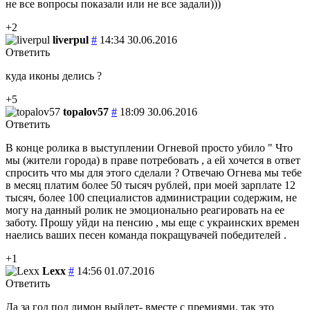
не все вопросы показали или не все задали)))
+2
liverpul
#
14:34 30.06.2016
Ответить
куда иконы делись ?
+5
topalov57
#
18:09 30.06.2016
Ответить
В конце ролика в выступлении Огневой просто убило " Что
мы (жители города) в праве потребовать , а ей хочется в ответ
спросить что мы для этого сделали ? Отвечаю Огнева мы тебе
в месяц платим более 50 тысяч рублей, при моей зарплате 12
тысяч, более 100 специалистов администрации содержим, не
могу на данный ролик не эмоционально реагировать на ее
заботу. Прошу уйди на пенсию , мы еще с украинских времен
наелись ваших песен команда покращувачей победителей .
+1
Lexx
#
14:56 01.07.2016
Ответить
Да за год под лимон выйдет- вместе с премиями, так это