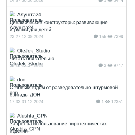
14:57 30.06.2026
1
3444
Алушта24
Динамические конструкторы: развивающие
игрушки для детей
23:27 12.09.2024
155
7399
OleJek_Studio
Читать обязательно
08:18 12.07.2021
3
9747
don
С Новым годом от разведовательно-штурмовой
бригады ДОН
17:33 31.12.2024
1
12351
Alushta_GPN
Запрет на использование пиротехнических
изделий