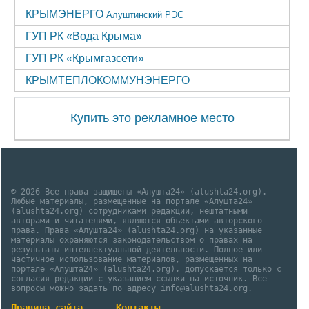
КРЫМЭНЕРГО
Алуштинский РЭС
ГУП РК «Вода Крыма»
ГУП РК «Крымгазсети»
КРЫМТЕПЛОКОММУНЭНЕРГО
Купить это рекламное место
© 2026 Все права защищены «Алушта24» (alushta24.org).
Любые материалы, размещенные на портале «Алушта24»
(alushta24.org) сотрудниками редакции, нештатными
авторами и читателями, являются объектами авторского
права. Права «Алушта24» (alushta24.org) на указанные
материалы охраняются законодательством о правах на
результаты интеллектуальной деятельности. Полное или
частичное использование материалов, размещенных на
портале «Алушта24» (alushta24.org), допускается только с
согласия редакции с указанием ссылки на источник. Все
вопросы можно задать по адресу info@alushta24.org.
Правила сайта
Контакты