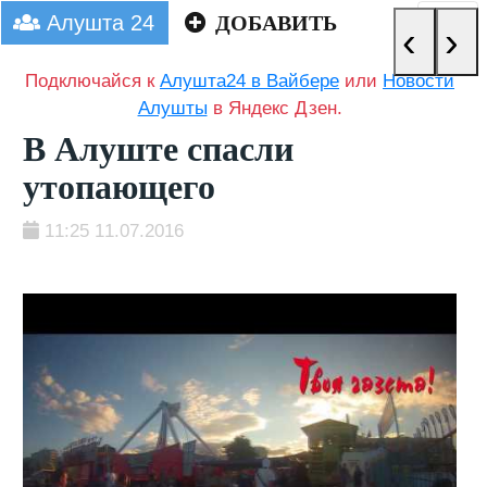
Алушта 24
ДОБАВИТЬ
‹
›
Подключайся к
Алушта24 в Вайбере
или
Новости
Алушты
в Яндекс Дзен.
В Алуште спасли
утопающего
11:25 11.07.2016