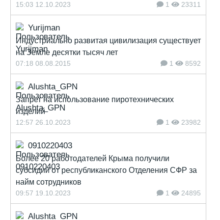
15:03 12.10.2023
1
23311
Yurijman
Индустриально развитая цивилизация существует
на Земле десятки тысяч лет
07:18 08.08.2015
1
8592
Alushta_GPN
Запрет на использование пиротехнических
изделий
12:57 26.10.2023
1
23982
0910220403
Более 20 работодателей Крыма получили
субсидии от республиканского Отделения СФР за
найм сотрудников
09:57 19.10.2023
1
24895
Alushta_GPN