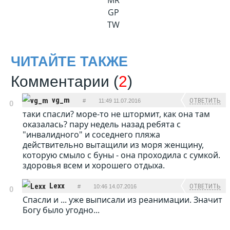
MR
GP
TW
ЧИТАЙТЕ ТАКЖЕ
Комментарии (
2
)
vg_m
ОТВЕТИТЬ
#
11:49 11.07.2016
0
таки спасли? море-то не штормит, как она там
оказалась? пару недель назад ребята с
"инвалидного" и соседнего пляжа
действительно вытащили из моря женщину,
которую смыло с буны - она проходила с сумкой.
здоровья всем и хорошего отдыха.
Lexx
ОТВЕТИТЬ
#
10:46 14.07.2016
0
Спасли и ... уже выписали из реанимации. Значит
Богу было угодно...