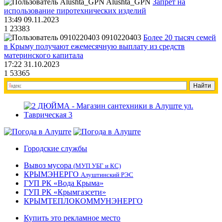
Alushta_GPN
Запрет на
использование пиротехнических изделий
13:49 09.11.2023
1
23383
0910220403
Более 20 тысяч семей
в Крыму получают ежемесячную выплату из средств
материнского капитала
17:22 31.10.2023
1
53365
Городские службы
Вывоз мусора
(МУП УБГ и КС)
КРЫМЭНЕРГО
Алуштинский РЭС
ГУП РК «Вода Крыма»
ГУП РК «Крымгазсети»
КРЫМТЕПЛОКОММУНЭНЕРГО
Купить это рекламное место