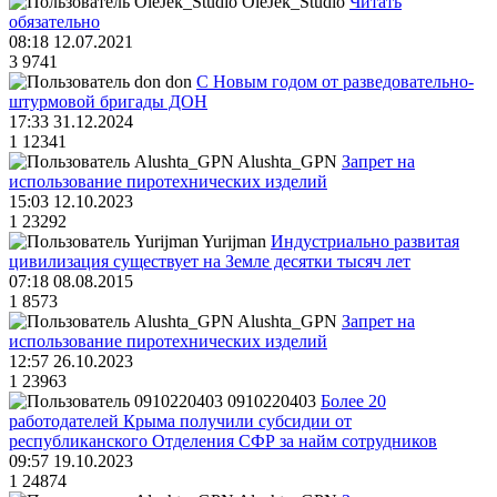
OleJek_Studio
Читать
обязательно
08:18 12.07.2021
3
9741
don
С Новым годом от разведовательно-
штурмовой бригады ДОН
17:33 31.12.2024
1
12341
Alushta_GPN
Запрет на
использование пиротехнических изделий
15:03 12.10.2023
1
23292
Yurijman
Индустриально развитая
цивилизация существует на Земле десятки тысяч лет
07:18 08.08.2015
1
8573
Alushta_GPN
Запрет на
использование пиротехнических изделий
12:57 26.10.2023
1
23963
0910220403
Более 20
работодателей Крыма получили субсидии от
республиканского Отделения СФР за найм сотрудников
09:57 19.10.2023
1
24874