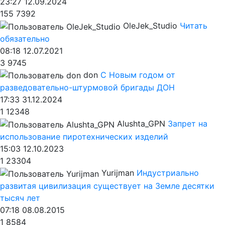
23:27 12.09.2024
155
7392
OleJek_Studio
Читать
обязательно
08:18 12.07.2021
3
9745
don
С Новым годом от
разведовательно-штурмовой бригады ДОН
17:33 31.12.2024
1
12348
Alushta_GPN
Запрет на
использование пиротехнических изделий
15:03 12.10.2023
1
23304
Yurijman
Индустриально
развитая цивилизация существует на Земле десятки
тысяч лет
07:18 08.08.2015
1
8584