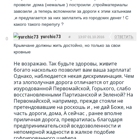
провели ,дома (немалые ) построили ,стройматериалы
завозили ,а теперь вспомнили за дороги к этим хатынкам
,и предлагается за них заплатить из городских денег ! С
какого такого перепугу ?
yurchic73
ОТВЕТИТЬ
#
13:07 01.10.2016
0
Крымчане должны жить достойно, но только за свои
кровные
Не возражаю. Так будьте здоровы, живите
богато насколько позволит вам ваша зарплата!
Однако, наблюдается некая дискриминация. Чем
эта злополучная дорога отличается от дорог
изуродованной Первомайской, Горького, слабо
восстановленными Партизанской и Зеленой? На
Первомайской, например, прежде стояли не
претендовавшие на роскошь и , не дай Боже, на
часть дороги, дома, А сейчас , ранее вполне
приличная дорога, превратилась благодаря
предпринимательской вседозволенности и
непомерной жадности в жалкое подобие
гофрированного шифера.