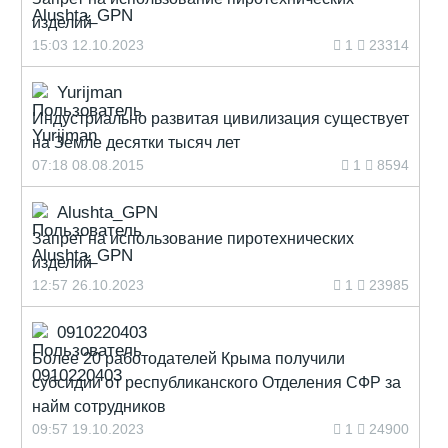
изделий
15:03 12.10.2023
1
23314
Yurijman
Индустриально развитая цивилизация существует
на Земле десятки тысяч лет
07:18 08.08.2015
1
8594
Alushta_GPN
Запрет на использование пиротехнических
изделий
12:57 26.10.2023
1
23985
0910220403
Более 20 работодателей Крыма получили
субсидии от республиканского Отделения СФР за
найм сотрудников
09:57 19.10.2023
1
24900