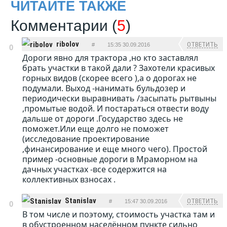
ЧИТАЙТЕ ТАКЖЕ
Комментарии (
5
)
ribolov
ОТВЕТИТЬ
#
15:35 30.09.2016
0
Дороги явно для трактора ,но кто заставлял
брать участки в такой дали ? Захотели красивых
горных видов (скорее всего ),а о дорогах не
подумали. Выход -нанимать бульдозер и
периодически выравнивать /засыпать рытвыны
,промытые водой. И постараться отвести воду
дальше от дороги .Государство здесь не
поможет.Или еще долго не поможет
(исследование проектирование
,финансирование и еще много чего). Простой
пример -основные дороги в Мраморном на
дачных участках -все содержится на
коллективных взносах .
Stanislav
ОТВЕТИТЬ
#
15:47 30.09.2016
0
В том числе и поэтому, стоимость участка там и
в обустроенном населённом пункте сильно