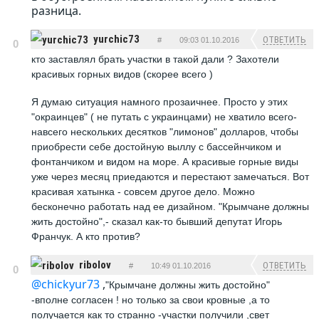
разница.
yurchic73
ОТВЕТИТЬ
#
09:03 01.10.2016
0
кто заставлял брать участки в такой дали ? Захотели
красивых горных видов (скорее всего )
Я думаю ситуация намного прозаичнее. Просто у этих
"окраинцев" ( не путать с украинцами) не хватило всего-
навсего нескольких десятков "лимонов" долларов, чтобы
приобрести себе достойную выллу с бассейнчиком и
фонтанчиком и видом на море. А красивые горные виды
уже через месяц приедаются и перестают замечаться. Вот
красивая хатынка - совсем другое дело. Можно
бесконечно работать над ее дизайном. "Крымчане должны
жить достойно",- сказал как-то бывший депутат Игорь
Франчук. А кто против?
ribolov
ОТВЕТИТЬ
#
10:49 01.10.2016
0
@chickyur73
,
"Крымчане должны жить достойно"
-вполне согласен ! но только за свои кровные ,а то
получается как то странно -участки получили ,свет