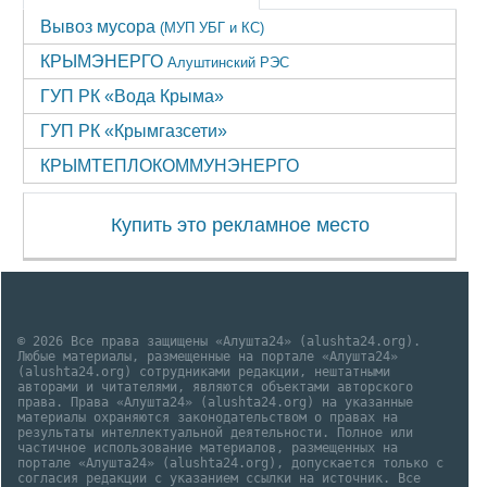
Вывоз мусора
(МУП УБГ и КС)
КРЫМЭНЕРГО
Алуштинский РЭС
ГУП РК «Вода Крыма»
ГУП РК «Крымгазсети»
КРЫМТЕПЛОКОММУНЭНЕРГО
Купить это рекламное место
© 2026 Все права защищены «Алушта24» (alushta24.org).
Любые материалы, размещенные на портале «Алушта24»
(alushta24.org) сотрудниками редакции, нештатными
авторами и читателями, являются объектами авторского
права. Права «Алушта24» (alushta24.org) на указанные
материалы охраняются законодательством о правах на
результаты интеллектуальной деятельности. Полное или
частичное использование материалов, размещенных на
портале «Алушта24» (alushta24.org), допускается только с
согласия редакции с указанием ссылки на источник. Все