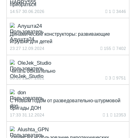
прибраться
14:57 30.06.2026
1
3446
Алушта24
Динамические конструкторы: развивающие
игрушки для детей
23:27 12.09.2024
155
7402
OleJek_Studio
Читать обязательно
08:18 12.07.2021
3
9751
don
С Новым годом от разведовательно-штурмовой
бригады ДОН
17:33 31.12.2024
1
12353
Alushta_GPN
Запрет на использование пиротехнических