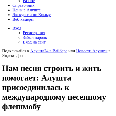
Разное
Справочник
Цены в Алуште
Экскурсии по Крыму
Веб-камеры
Вход
Регистрация
Забыл пароль
Вход на сайт
Подключайся к
Алушта24 в Вайбере
или
Новости Алушты
в
Яндекс Дзен.
Нам песня строить и жить
помогает: Алушта
присоединилась к
международному песенному
флешмобу