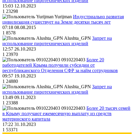
использование пиротехнических изделий
15:03 12.10.2023
1
23298
Yurijman
Индустриально развитая
цивилизация существует на Земле десятки тысяч лет
07:18 08.08.2015
1
8578
Alushta_GPN
Запрет на
использование пиротехнических изделий
12:57 26.10.2023
1
23970
0910220403
Более 20
работодателей Крыма получили субсидии от
республиканского Отделения СФР за найм сотрудников
09:57 19.10.2023
1
24880
Alushta_GPN
Запрет на
использование пиротехнических изделий
13:49 09.11.2023
1
23388
0910220403
Более 20 тысяч семей
в Крыму получают ежемесячную выплату из средств
материнского капитала
17:22 31.10.2023
1
53371