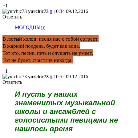
+1
yurchic73
#
10:34 09.12.2016
Ответить
МОЛОДЦЫ)))
В лютый холод, песня нас с тобой согреет,
В жаркий полдень, будет как вода.
Тот кто, песни, петь и слушать не умеет,
Тот не будет, счастлив никогда.
+1
yurchic73
#
10:52 09.12.2016
Ответить
И пусть у наших 
знаменитых музыкальной 
школы и ансамблей с 
голосистыми певицами 
не 
нашлось время 