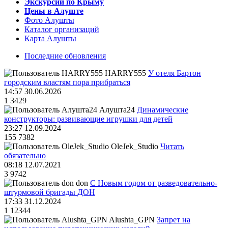
Экскурсии по Крыму
Цены в Алуште
Фото Алушты
Каталог организаций
Карта Алушты
Последние обновления
HARRY555
У отеля Бартон
городским властям пора прибраться
14:57 30.06.2026
1
3429
Алушта24
Динамические
конструкторы: развивающие игрушки для детей
23:27 12.09.2024
155
7382
OleJek_Studio
Читать
обязательно
08:18 12.07.2021
3
9742
don
С Новым годом от разведовательно-
штурмовой бригады ДОН
17:33 31.12.2024
1
12344
Alushta_GPN
Запрет на