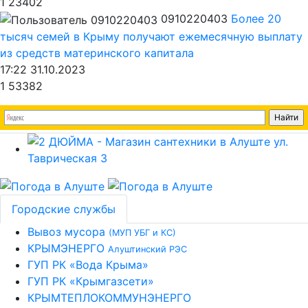
1
23402
0910220403
Более 20
тысяч семей в Крыму получают ежемесячную выплату
из средств материнского капитала
17:22 31.10.2023
1
53382
Городские службы
Вывоз мусора
(МУП УБГ и КС)
КРЫМЭНЕРГО
Алуштинский РЭС
ГУП РК «Вода Крыма»
ГУП РК «Крымгазсети»
КРЫМТЕПЛОКОММУНЭНЕРГО