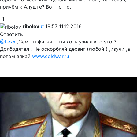
причём к Алуште? Вот то-то.
-1
ribolov
#
19:57 11.12.2016
Ответить
@Lexx
,Сам ты фигня ! -ты хоть узнал кто это ?
Долбодятел ! Не оскорбляй десант (любой ) ,изучи ,а
потом вякай
www.coldwar.ru