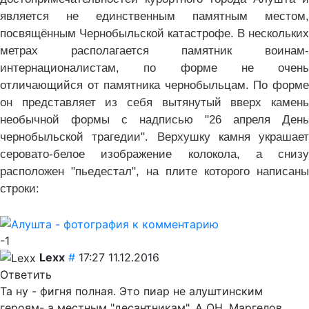
является не единственным памятным местом,
посвящённым Чернобыльской катастрофе. В нескольких
метрах располагается памятник воинам-
интернационалистам, по форме не очень
отличающийся от памятника чернобыльцам. По форме
он представляет из себя вытянутый вверх камень
необычной формы с надписью "26 апреля День
чернобыльской трагедии". Верхушку камня украшает
серовато-белое изображение колокола, а снизу
расположен "пьедестал", на плите которого написаны
строки:
-1
Lexx
#
17:27 11.12.2016
Ответить
Та ну - фигня полная. Это пиар не алуштинским
героям- а местным "десантникам". А ОН, Маргелов,