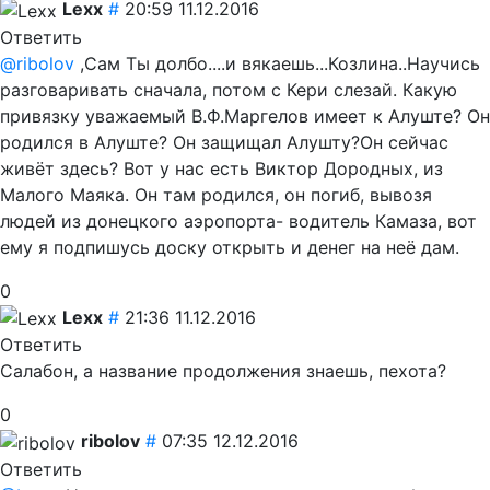
Lexx
#
20:59 11.12.2016
Ответить
@ribolov
,Сам Ты долбо....и вякаешь...Козлина..Научись
разговаривать сначала, потом с Кери слезай. Какую
привязку уважаемый В.Ф.Маргелов имеет к Алуште? Он
родился в Алуште? Он защищал Алушту?Он сейчас
живёт здесь? Вот у нас есть Виктор Дородных, из
Малого Маяка. Он там родился, он погиб, вывозя
людей из донецкого аэропорта- водитель Камаза, вот
ему я подпишусь доску открыть и денег на неё дам.
0
Lexx
#
21:36 11.12.2016
Ответить
Салабон, а название продолжения знаешь, пехота?
0
ribolov
#
07:35 12.12.2016
Ответить