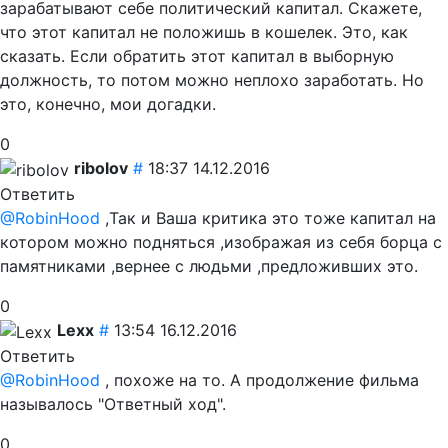
зарабатывают себе политический капитал. Скажете,
что этот капитал не положишь в кошелек. Это, как
сказать. Если обратить этот капитал в выборную
должность, то потом можно неплохо заработать. Но
это, конечно, мои догадки.
0
ribolov
#
18:37 14.12.2016
Ответить
@RobinHood
,Так и Ваша критика это тоже капитал на
котором можно подняться ,изображая из себя борца с
памятниками ,вернее с людьми ,предложивших это.
0
Lexx
#
13:54 16.12.2016
Ответить
@RobinHood
, похоже на то. А продолжение фильма
называлось "Ответный ход".
0