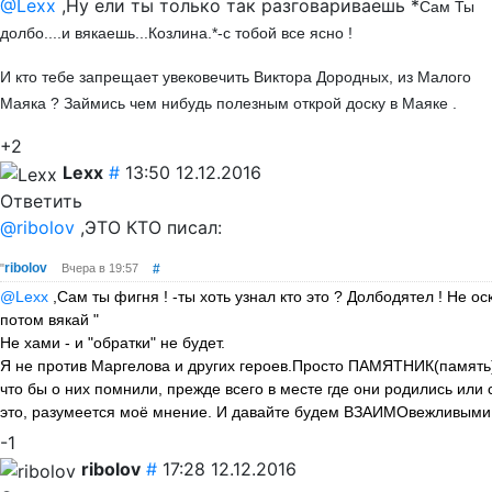
@Lexx
,Ну ели ты только так разговариваешь *
Сам Ты
долбо....и вякаешь...Козлина.*-с тобой все ясно !
И кто тебе запрещает увековечить Виктора Дородных, из Малого
Маяка ? Займись чем нибудь полезным открой доску в Маяке .
+2
Lexx
#
13:50 12.12.2016
Ответить
@ribolov
,ЭТО КТО писал:
ribolov
"
Вчера в 19:57
#
@Lexx
,Сам ты фигня ! -ты хоть узнал кто это ? Долбодятел ! Не ос
потом вякай "
Не хами - и "обратки" не будет.
Я не против Маргелова и других героев.Просто ПАМЯТНИК(память) 
что бы о них помнили, прежде всего в месте где они родились или
это, разумеется моё мнение. И давайте будем ВЗАИМОвежливым
-1
ribolov
#
17:28 12.12.2016