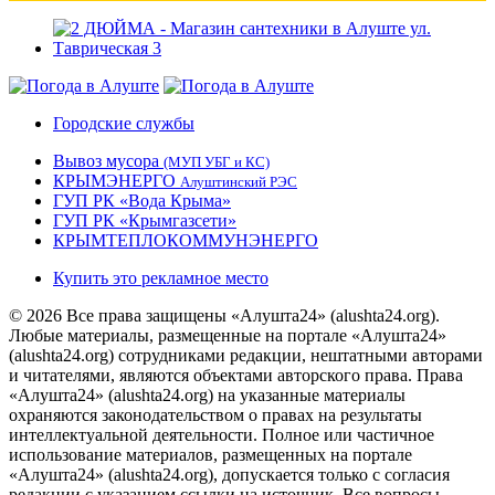
Городские службы
Вывоз мусора
(МУП УБГ и КС)
КРЫМЭНЕРГО
Алуштинский РЭС
ГУП РК «Вода Крыма»
ГУП РК «Крымгазсети»
КРЫМТЕПЛОКОММУНЭНЕРГО
Купить это рекламное место
© 2026 Все права защищены «Алушта24» (alushta24.org).
Любые материалы, размещенные на портале «Алушта24»
(alushta24.org) сотрудниками редакции, нештатными авторами
и читателями, являются объектами авторского права. Права
«Алушта24» (alushta24.org) на указанные материалы
охраняются законодательством о правах на результаты
интеллектуальной деятельности. Полное или частичное
использование материалов, размещенных на портале
«Алушта24» (alushta24.org), допускается только с согласия
редакции с указанием ссылки на источник. Все вопросы