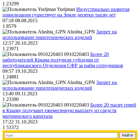
1
23299
Yurijman
Индустриально развитая
цивилизация существует на Земле десятки тысяч лет
07:18 08.08.2015
1
8579
Alushta_GPN
Запрет на
использование пиротехнических изделий
12:57 26.10.2023
1
23971
0910220403
Более 20
работодателей Крыма получили субсидии от
республиканского Отделения СФР за найм сотрудников
09:57 19.10.2023
1
24881
Alushta_GPN
Запрет на
использование пиротехнических изделий
13:49 09.11.2023
1
23390
0910220403
Более 20 тысяч семей
в Крыму получают ежемесячную выплату из средств
материнского капитала
17:22 31.10.2023
1
53372