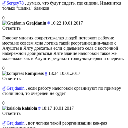
@Sergey78
, думаю, что будут сидеть, где сидели. Изменится
только "шапка" бланков.
0
Grajdanin
#
10:22 10.01.2017
Ответить
Говорят многих сократят,жалко людей потеряют рабочие
места.не совсем ясна логика такой реорганизации-ладно с
Алушты в Ялту доехать,а если с дальнего села с восточной
набережной добираться,в Ялте здание налоговой такое же
маленькое как в Алуште-результат толкучки,нервы и очереди.
0
kompress
#
13:34 10.01.2017
Ответить
@Grajdanin
, если работу налоговой организуют по примеру
столичной, то очередей не будет.
0
kalalola
#
18:17 10.01.2017
Ответить
@Grajdanin
, вот логика такой реорганизации как-раз