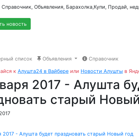
ь новость
рный список
Объявления
Справочник
айся к
Алушта24 в Вайбере
или
Новости Алушты
в Янд
нваря 2017 - Алушта б
дновать старый Новый
.2017