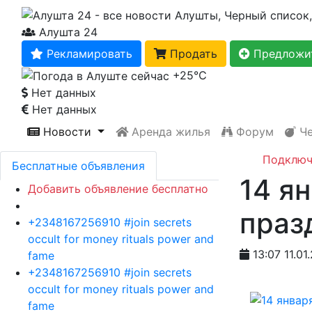
Алушта 24
Рекламировать
Продать
Предложит
+25℃
Нет данных
Нет данных
Новости
Аренда жилья
Форум
Че
Подключ
Бесплатные объявления
14 я
Добавить объявление бесплатно
праз
+2348167256910 #join secrets
occult for money rituals power and
13:07 11.01
fame
+2348167256910 #join secrets
occult for money rituals power and
fame