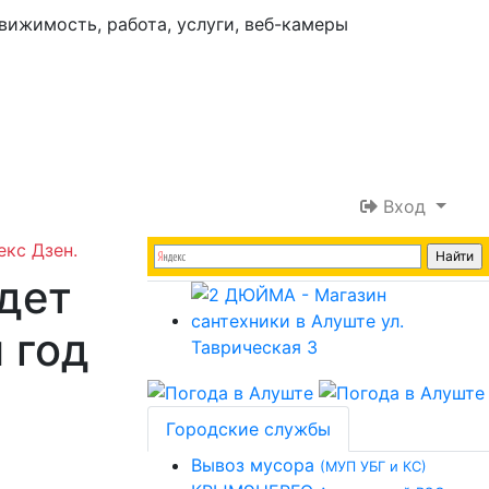
Вход
екс Дзен.
удет
 год
Городские службы
Вывоз мусора
(МУП УБГ и КС)