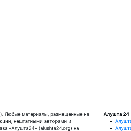
g). Любые материалы, размещенные на
Алушта 24 
акции, нештатными авторами и
Алушт
ва «Алушта24» (alushta24.org) на
Алушт