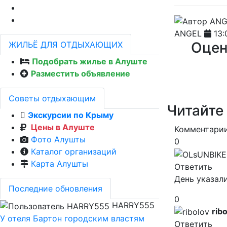
ANGEL
13:0
Оцен
ЖИЛЬЁ ДЛЯ ОТДЫХАЮЩИХ
Подобрать жилье в Алуште
Разместить объявление
Советы отдыхающим
Читайте
Экскурсии по Крыму
Цены в Алуште
Комментарии
Фото Алушты
0
Каталог организаций
Карта Алушты
Ответить
День указали
Последние обновления
0
HARRY555
rib
У отеля Бартон городским властям
Ответить