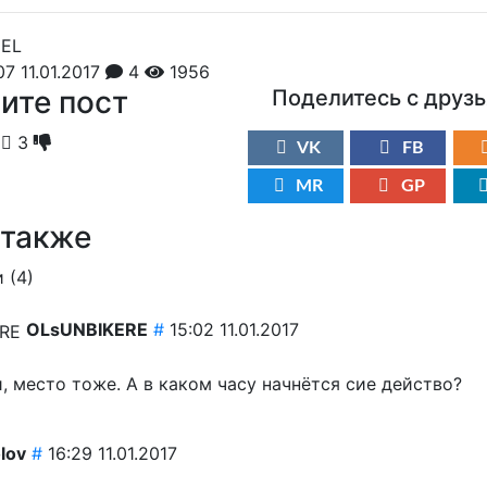
7 11.01.2017
4
1956
ите пост
Поделитесь с друз
3
VK
FB
MR
GP
 также
 (
4
)
OLsUNBIKERE
#
15:02 11.01.2017
, место тоже. А в каком часу начнётся сие действо?
olov
#
16:29 11.01.2017