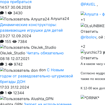
пора прибраться
@PAVEL
,
14:57 30.06.2026
1
3430
Алушта24
+1
Динамические конструкторы:
развивающие игрушки для детей
Ответить
23:27 12.09.2024
@ribolov
, ой
155
7384
+2
y
OleJek_Studio
Читать обязательно
Ответить
08:18 12.07.2021
А в каком часу 
3
9742
don
С Новым
Согласно мудро
годом от разведовательно-штурмовой
также по моско
бригады ДОН
17:33 31.12.2024
К 12-00 все до
1
12344
Alushta_GPN
Запрет на использование