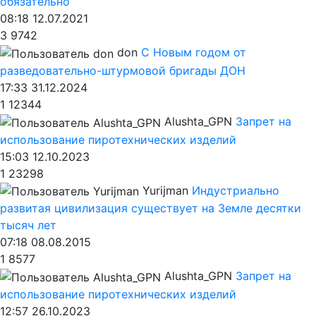
обязательно
08:18 12.07.2021
3
9742
don
С Новым годом от
разведовательно-штурмовой бригады ДОН
17:33 31.12.2024
1
12344
Alushta_GPN
Запрет на
использование пиротехнических изделий
15:03 12.10.2023
1
23298
Yurijman
Индустриально
развитая цивилизация существует на Земле десятки
тысяч лет
07:18 08.08.2015
1
8577
Alushta_GPN
Запрет на
использование пиротехнических изделий
12:57 26.10.2023