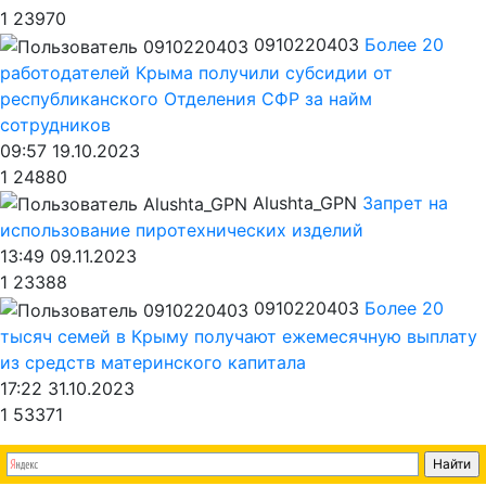
1
23970
0910220403
Более 20
работодателей Крыма получили субсидии от
республиканского Отделения СФР за найм
сотрудников
09:57 19.10.2023
1
24880
Alushta_GPN
Запрет на
использование пиротехнических изделий
13:49 09.11.2023
1
23388
0910220403
Более 20
тысяч семей в Крыму получают ежемесячную выплату
из средств материнского капитала
17:22 31.10.2023
1
53371