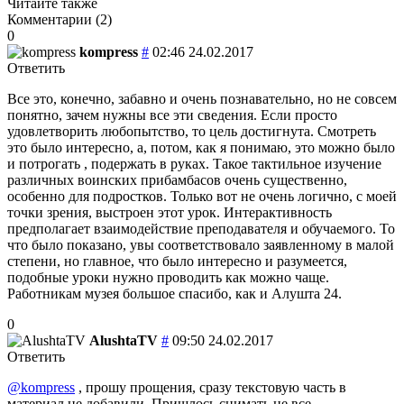
Читайте также
Комментарии (
2
)
0
kompress
#
02:46 24.02.2017
Ответить
Все это, конечно, забавно и очень познавательно, но не совсем
понятно, зачем нужны все эти сведения. Если просто
удовлетворить любопытство, то цель достигнута. Смотреть
это было интересно, а, потом, как я понимаю, это можно было
и потрогать , подержать в руках. Такое тактильное изучение
различных воинских прибамбасов очень существенно,
особенно для подростков. Только вот не очень логично, с моей
точки зрения, выстроен этот урок. Интерактивность
предполагает взаимодействие преподавателя и обучаемого. То
что было показано, увы соответствовало заявленному в малой
степени, но главное, что было интересно и разумеется,
подобные уроки нужно проводить как можно чаще.
Работникам музея большое спасибо, как и Алушта 24.
0
AlushtaTV
#
09:50 24.02.2017
Ответить
@kompress
, прошу прощения, сразу текстовую часть в
материал не добавили. Пришлось снимать не все