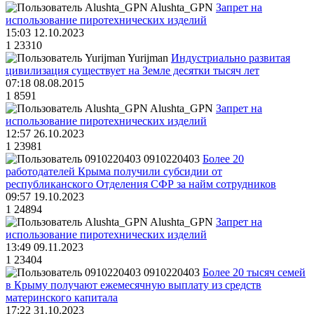
Alushta_GPN
Запрет на
использование пиротехнических изделий
15:03 12.10.2023
1
23310
Yurijman
Индустриально развитая
цивилизация существует на Земле десятки тысяч лет
07:18 08.08.2015
1
8591
Alushta_GPN
Запрет на
использование пиротехнических изделий
12:57 26.10.2023
1
23981
0910220403
Более 20
работодателей Крыма получили субсидии от
республиканского Отделения СФР за найм сотрудников
09:57 19.10.2023
1
24894
Alushta_GPN
Запрет на
использование пиротехнических изделий
13:49 09.11.2023
1
23404
0910220403
Более 20 тысяч семей
в Крыму получают ежемесячную выплату из средств
материнского капитала
17:22 31.10.2023