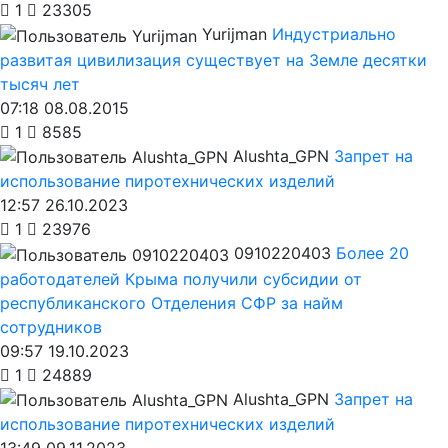
1
23305
Yurijman
Индустриально
развитая цивилизация существует на Земле десятки
тысяч лет
07:18 08.08.2015
1
8585
Alushta_GPN
Запрет на
использование пиротехнических изделий
12:57 26.10.2023
1
23976
0910220403
Более 20
работодателей Крыма получили субсидии от
республиканского Отделения СФР за найм
сотрудников
09:57 19.10.2023
1
24889
Alushta_GPN
Запрет на
использование пиротехнических изделий