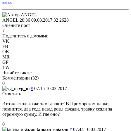
ncrim.ru
ANGEL
20:36 09.03.2017
32
2628
Оцените пост
7
Поделитесь с друзьями
VK
FB
OK
MR
GP
TW
Читайте также
Комментарии (
32
)
0
vg_m
#
07:15 10.03.2017
Ответить
Это же сколько же там зароют? В Приморском парке,
помнится, два года назад розы сажали, травку сеяли за
огромную сумму. И где оно?
0
tamara-rogazan
#
07:44 10.03.2017