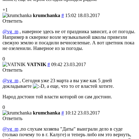
+1
krumchanka
#
15:02 18.03.2017
Ответить
@vg_m
, наверное здесь не от праздника зависит, а от погоды.
Например в скверике возле музыкальной школы привезли
свежую землю и посадили вечнозеленые. А вот цветник пока
не озеленили. Наверное из за погоды.
0
VATNIK
#
09:42 23.03.2017
Ответить
@vg_m
, Сегодня уже 23 марта а вы уже как 5 дней
докладываете
, а еще, что то от властей хотите.
Народ достоин той власти которой он сам достоин.
0
krumchanka
#
10:12 23.03.2017
Ответить
@vg_m
,по слухам хозяева "Даты" выиграли дело в суде
(только почему то в г. Калуге) и теперь либо им это вернуть,