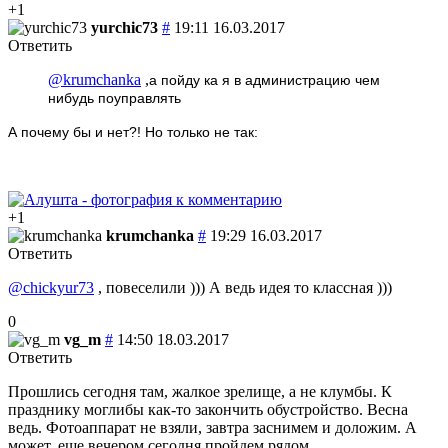
+1
yurchic73
#
19:11 16.03.2017
Ответить
@krumchanka
,
а пойду ка я в администрацию чем
нибудь поуправлять
А почему бы и нет?! Но только не так:
+1
krumchanka
#
19:29 16.03.2017
Ответить
@chickyur73
, повеселили ))) А ведь идея то классная )))
0
vg_m
#
14:50 18.03.2017
Ответить
Прошлись сегодня там, жалкое зрелище, а не клумбы. К
празднику моглибы как-то закончить обустройство. Весна
ведь. Фотоаппарат не взяли, завтра заснимем и доложим. А
может, еще вечером сегодня пройдем рядом.