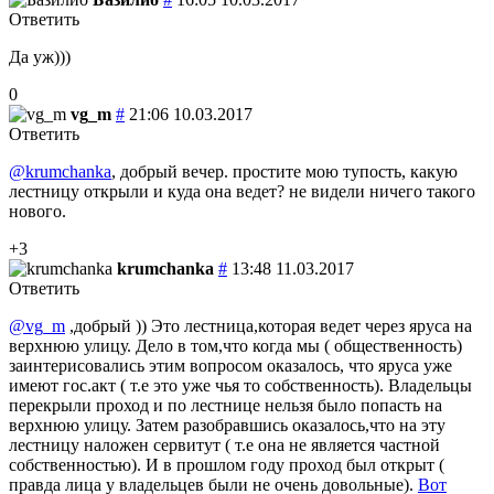
Ответить
Да уж)))
0
vg_m
#
21:06 10.03.2017
Ответить
@krumchanka
, добрый вечер. простите мою тупость, какую
лестницу открыли и куда она ведет? не видели ничего такого
нового.
+3
krumchanka
#
13:48 11.03.2017
Ответить
@vg_m
,добрый )) Это лестница,которая ведет через яруса на
верхнюю улицу. Дело в том,что когда мы ( общественность)
заинтерисовались этим вопросом оказалось, что яруса уже
имеют гос.акт ( т.е это уже чья то собственность). Владельцы
перекрыли проход и по лестнице нельзя было попасть на
верхнюю улицу. Затем разобравшись оказалось,что на эту
лестницу наложен сервитут ( т.е она не является частной
собственностью). И в прошлом году проход был открыт (
правда лица у владельцев были не очень довольные).
Вот