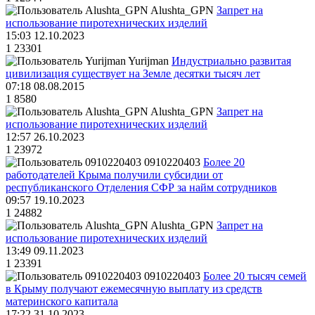
Alushta_GPN
Запрет на
использование пиротехнических изделий
15:03 12.10.2023
1
23301
Yurijman
Индустриально развитая
цивилизация существует на Земле десятки тысяч лет
07:18 08.08.2015
1
8580
Alushta_GPN
Запрет на
использование пиротехнических изделий
12:57 26.10.2023
1
23972
0910220403
Более 20
работодателей Крыма получили субсидии от
республиканского Отделения СФР за найм сотрудников
09:57 19.10.2023
1
24882
Alushta_GPN
Запрет на
использование пиротехнических изделий
13:49 09.11.2023
1
23391
0910220403
Более 20 тысяч семей
в Крыму получают ежемесячную выплату из средств
материнского капитала
17:22 31.10.2023