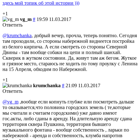
здесь мой топик об этой истории )))
+1
vg_m
#
19:59 11.03.2017
Ответить
@krumchanka
, добрый вечер, прочла, теперь понятно. Сегодня
там проходили, со стороны набережной виднеется постройка
из белого кирпича. А если смотреть со стороны Северной
Двины - там вообще собаки на цепи и полный шанхай.
Скверик в жутком состоянии. Да, живут там аж бегом. Жуткое
и грязное место, стараюсь не ходить по тому проулку с Ленина
на 15 Апреля, обходим по Набережной.
+1
krumchanka
#
21:09 11.03.2017
Ответить
@vg_m
,вообще если копнуть глубже или посмотреть дальше
то оказывается,что половина городских земель ( те,которые
мы считали и считаем городскими) уже давно имеют
гос.акты, либо сданы в аренду. На длительную аренду сдана
территория сквера Пушкина, территория бывшего
музыкального фонтана - вообще собственность , ларьки по
набережной - аренда и собственность, клумба напротив