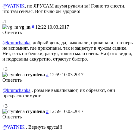
@VATNIK
, по ЯРУСАМ двумя руками за! Говно то снести,
что там сейчас. Вот было бы здорово!
-1
vg_m
#
12:22 10.03.2017
Ответить
@krumchanka
, добрый день, да, выкопали, прикопали, а теперь
не вспомнят, где прикопаны, так и зацветут в чужом садике.
Нет, есть стебельки, растут, только мало очень. На фото видно,
и подрезаны аккуратно, отрастут быстро.
+3
crymlena
#
12:59 10.03.2017
Ответить
@krumchanka
, розы не выкапывают, их обрезают, они
прекрасно зимуют.
+3
crymlena
#
12:59 10.03.2017
Ответить
@VATNIK
, Вернуть яруса!!!