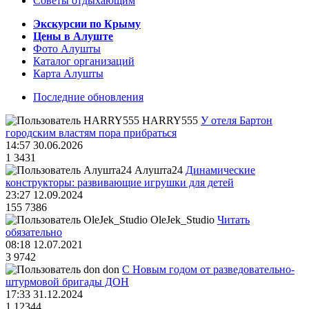
Советы отдыхающим
Экскурсии по Крыму
Цены в Алуште
Фото Алушты
Каталог организаций
Карта Алушты
Последние обновления
HARRY555
У отеля Бартон
городским властям пора прибраться
14:57 30.06.2026
1
3431
Алушта24
Динамические
конструкторы: развивающие игрушки для детей
23:27 12.09.2024
155
7386
OleJek_Studio
Читать
обязательно
08:18 12.07.2021
3
9742
don
С Новым годом от разведовательно-
штурмовой бригады ДОН
17:33 31.12.2024
1
12344