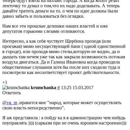
теперь будут взяты на балланс города. А когда Колот резал
ленточку то думал о том,что их надо доделывать. А теперь
давайте тратить деньги на то. о чем по идее должны были
давно забыть и пользоваться без оглядки.
Нам все эти прошлые делишки наших властей и иже
депутатов горькими слезами отливаются.
Интересно, а как себя чуствует Щербина проходя (или
проезжая) мимо несуществующей бани ( одной единственной
в городе), или проходя мимо стелы,которую не видно, да и
дышать там нечем уже так как закрыли возможность потокам
воздуха двигаться. Да и Галина Ивановна когда проводила
общественные слушания хотя бы после них сходили туда и
посмотрели как несоответствует проект действительности.
+1
krumchanka
#
13:25 15.03.2017
Ответить
@vg_m
,нравится мне "народ, которые может осуществлять
свою власть непосредственно".
Я аж представила : а пойду ка я в администрацию чем нибудь
поуправлять )))) (сарказм при не очень хорошем настроении)))