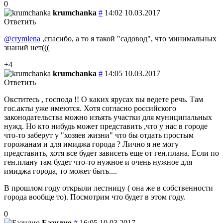
0
krumchanka
#
14:02 10.03.2017
Ответить
@crymlena
,спасибо, а то я такой "садовод", что минимальных
знаний нет(((
+4
krumchanka
#
14:05 10.03.2017
Ответить
Окститесь , господа !! О каких ярусах вы ведете речь. Там
гос.акты уже имеются. Хотя согласно российского
законодательства можно изъять участки для муниципальных
нужд. Но кто нибудь может представить ,что у нас в городе
что-то заберут у "хозяев жизни" что бы отдать простым
горожанам и для имиджа города ? Лично я не могу
представить, хотя все будет зависеть еще от ген.плана. Если по
ген.плану там будет что-то нужное и очень нужное для
имиджа города, то может быть....
В прошлом году открыли лестницу ( она же в собственности
города вообще то). Посмотрим что будет в этом году.
0
Базилио
#
16:05 10.03.2017