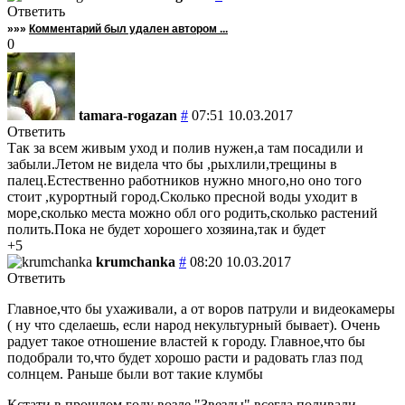
Ответить
»»»
Комментарий был удален автором ...
0
tamara-rogazan
#
07:51 10.03.2017
Ответить
Так за всем живым уход и полив нужен,а там посадили и
забыли.Летом не видела что бы ,рыхлили,трещины в
палец.Естественно работников нужно много,но оно того
стоит ,курортный город.Сколько пресной воды уходит в
море,сколько места можно обл ого родить,сколько растений
полить.Пока не будет хорошего хозяина,так и будет
+5
krumchanka
#
08:20 10.03.2017
Ответить
Главное,что бы ухаживали, а от воров патрули и видеокамеры
( ну что сделаешь, если народ некультурный бывает). Очень
радует такое отношение властей к городу. Главное,что бы
подобрали то,что будет хорошо расти и радовать глаз под
солнцем. Раньше были вот такие клумбы
Кстати в прошлом году возле "Звезды" всегда поливали