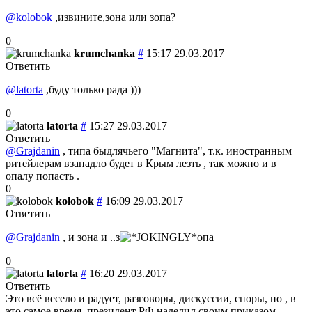
@kolobok
,извините,зона или зопа?
0
krumchanka
#
15:17 29.03.2017
Ответить
@latorta
,буду только рада )))
0
latorta
#
15:27 29.03.2017
Ответить
@Grajdanin
, типа быдлячьего "Магнита", т.к. иностранным
ритейлерам взападло будет в Крым лезть , так можно и в
опалу попасть .
0
kolobok
#
16:09 29.03.2017
Ответить
@Grajdanin
, и зона и ..з
опа
0
latorta
#
16:20 29.03.2017
Ответить
Это всё весело и радует, разговоры, дискуссии, споры, но , в
это самое время, президент РФ наделил своим приказом