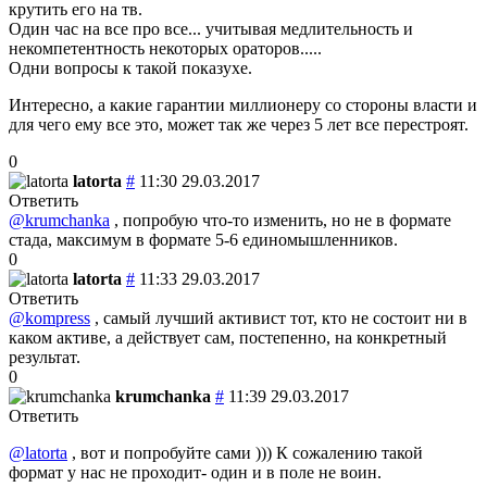
крутить его на тв.
Один час на все про все... учитывая медлительность и
некомпетентность некоторых ораторов.....
Одни вопросы к такой показухе.
Интересно, а какие гарантии миллионеру со стороны власти и
для чего ему все это, может так же через 5 лет все перестроят.
0
latorta
#
11:30 29.03.2017
Ответить
@krumchanka
, попробую что-то изменить, но не в формате
стада, максимум в формате 5-6 единомышленников.
0
latorta
#
11:33 29.03.2017
Ответить
@kompress
, самый лучший активист тот, кто не состоит ни в
каком активе, а действует сам, постепенно, на конкретный
результат.
0
krumchanka
#
11:39 29.03.2017
Ответить
@latorta
, вот и попробуйте сами ))) К сожалению такой
формат у нас не проходит- один и в поле не воин.