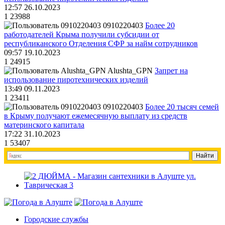
12:57 26.10.2023
1
23988
0910220403
Более 20
работодателей Крыма получили субсидии от
республиканского Отделения СФР за найм сотрудников
09:57 19.10.2023
1
24915
Alushta_GPN
Запрет на
использование пиротехнических изделий
13:49 09.11.2023
1
23411
0910220403
Более 20 тысяч семей
в Крыму получают ежемесячную выплату из средств
материнского капитала
17:22 31.10.2023
1
53407
Городские службы