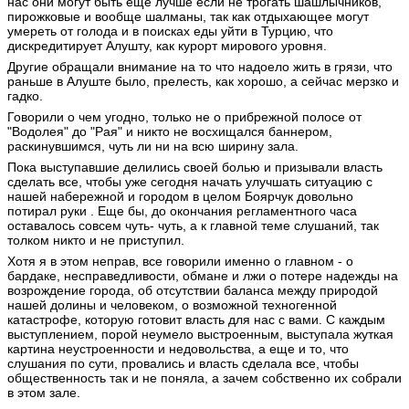
нас они могут быть еще лучше если не трогать шашлычников,
пирожковые и вообще шалманы, так как отдыхающее могут
умереть от голода и в поисках еды уйти в Турцию, что
дискредитирует Алушту, как курорт мирового уровня.
Другие обращали внимание на то что надоело жить в грязи, что
раньше в Алуште было, прелесть, как хорошо, а сейчас мерзко и
гадко.
Говорили о чем угодно, только не о прибрежной полосе от
"Водолея" до "Рая" и никто не восхищался баннером,
раскинувшимся, чуть ли ни на всю ширину зала.
Пока выступавшие делились своей болью и призывали власть
сделать все, чтобы уже сегодня начать улучшать ситуацию с
нашей набережной и городом в целом Боярчук довольно
потирал руки . Еще бы, до окончания регламентного часа
оставалось совсем чуть- чуть, а к главной теме слушаний, так
толком никто и не приступил.
Хотя я в этом неправ, все говорили именно о главном - о
бардаке, несправедливости, обмане и лжи о потере надежды на
возрождение города, об отсутствии баланса между природой
нашей долины и человеком, о возможной техногенной
катастрофе, которую готовит власть для нас с вами. С каждым
выступлением, порой неумело выстроенным, выступала жуткая
картина неустроенности и недовольства, а еще и то, что
слушания по сути, провались и власть сделала все, чтобы
общественность так и не поняла, а зачем собственно их собрали
в этом зале.