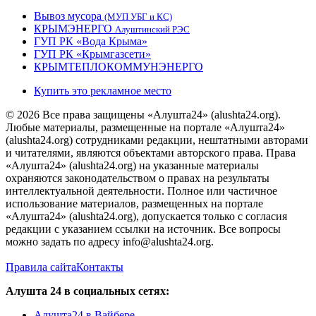
Вывоз мусора
(МУП УБГ и КС)
КРЫМЭНЕРГО
Алуштинский РЭС
ГУП РК «Вода Крыма»
ГУП РК «Крымгазсети»
КРЫМТЕПЛОКОММУНЭНЕРГО
Купить это рекламное место
© 2026 Все права защищены «Алушта24» (alushta24.org).
Любые материалы, размещенные на портале «Алушта24»
(alushta24.org) сотрудниками редакции, нештатными авторами
и читателями, являются объектами авторского права. Права
«Алушта24» (alushta24.org) на указанные материалы
охраняются законодательством о правах на результаты
интеллектуальной деятельности. Полное или частичное
использование материалов, размещенных на портале
«Алушта24» (alushta24.org), допускается только с согласия
редакции с указанием ссылки на источник. Все вопросы
можно задать по адресу info@alushta24.org.
Правила сайта
Контакты
Алушта 24 в социальных сетях:
Алушта24 в Вайбере