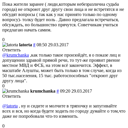
Пока жители заранее ( люди,которым небезразлична судьба
города) не откроют друг другу свои лица и не встретятся и не
обсудят вопросы ( так как у нас принято только по одному
вопросу)- толку будет ноль . Давно предлагала встречаться,
обсуждать, но большинство прячутся. Советчикам учиться
предлагаю начать самим.
0
latorta
#
08:50 29.03.2017
Ответить
@krumchanka
,как только такое произойдёт, я о показе лиц и
допущении здравой прямой речи, то тут-же проявит рвение
местное МВД и ФСБ, на этом всё закончится. Эффект, в
масштабе Алушты, может быть только в том случае, когда из
50 тыс.населения, 15 тыс. работоспособных "откроют друг
другу лица".
0
krumchanka
#
09:20 29.03.2017
Ответить
@latorta
, ну и сидите и молчите в тряпочку и запугивайте
всех и вся, но когда будете ходить по городу думайте о том,что
даже не попробовали что-то изменить.
0