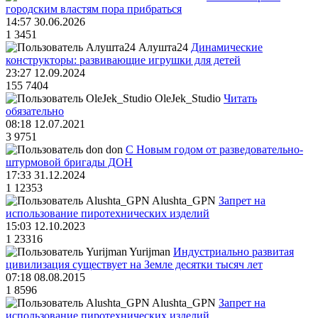
городским властям пора прибраться
14:57 30.06.2026
1
3451
Алушта24
Динамические
конструкторы: развивающие игрушки для детей
23:27 12.09.2024
155
7404
OleJek_Studio
Читать
обязательно
08:18 12.07.2021
3
9751
don
С Новым годом от разведовательно-
штурмовой бригады ДОН
17:33 31.12.2024
1
12353
Alushta_GPN
Запрет на
использование пиротехнических изделий
15:03 12.10.2023
1
23316
Yurijman
Индустриально развитая
цивилизация существует на Земле десятки тысяч лет
07:18 08.08.2015
1
8596
Alushta_GPN
Запрет на
использование пиротехнических изделий