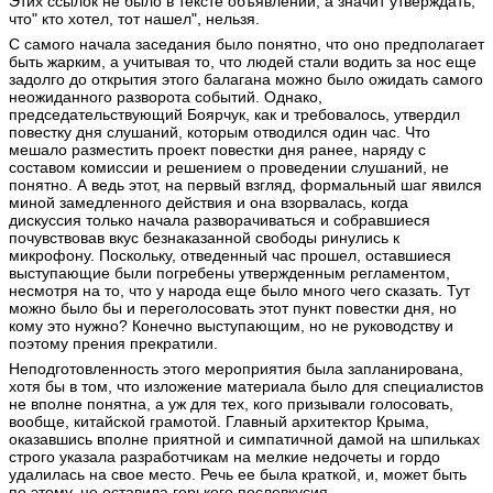
Этих ссылок не было в тексте объявлений, а значит утверждать,
что" кто хотел, тот нашел", нельзя.
С самого начала заседания было понятно, что оно предполагает
быть жарким, а учитывая то, что людей стали водить за нос еще
задолго до открытия этого балагана можно было ожидать самого
неожиданного разворота событий. Однако,
председательствующий Боярчук, как и требовалось, утвердил
повестку дня слушаний, которым отводился один час. Что
мешало разместить проект повестки дня ранее, наряду с
составом комиссии и решением о проведении слушаний, не
понятно. А ведь этот, на первый взгляд, формальный шаг явился
миной замедленного действия и она взорвалась, когда
дискуссия только начала разворачиваться и собравшиеся
почувствовав вкус безнаказанной свободы ринулись к
микрофону. Поскольку, отведенный час прошел, оставшиеся
выступающие были погребены утвержденным регламентом,
несмотря на то, что у народа еще было много чего сказать. Тут
можно было бы и переголосовать этот пункт повестки дня, но
кому это нужно? Конечно выступающим, но не руководству и
поэтому прения прекратили.
Неподготовленность этого мероприятия была запланирована,
хотя бы в том, что изложение материала было для специалистов
не вполне понятна, а уж для тех, кого призывали голосовать,
вообще, китайской грамотой. Главный архитектор Крыма,
оказавшись вполне приятной и симпатичной дамой на шпильках
строго указала разработчикам на мелкие недочеты и гордо
удалилась на свое место. Речь ее была краткой, и, может быть
по этому, не оставила горького послевкусия.