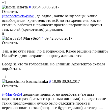
+1
latorta
#
08:54 30.03.2017
Ответить
@banderovets-yubk
, да ладно , какие бандеровцы, какие
освободители, хренотень это всё, но эта хренотень, как ни
странно, работает и приносит просто невероятный профит
тем, кто ей (хренотенью) управляет.
0
MarySe54
#
09:42 30.03.2017
Ответить
Так, а по сути темы, по Набережной. Какое решение принято?
На сайте администрации вопрос умалчивается.
Вроде за что то голосовали, но Главный Архитектор сказала
доработать.
+1
krumchanka
#
10:06 30.03.2017
Ответить
@MarySe54
,решение принято, но доработать (т.е дать
картинки и разобраться с красными линиями). по идее после
таких предложений нужно было отложить проект и
переголосовать позже (когда все будет сделано), а теперь ....