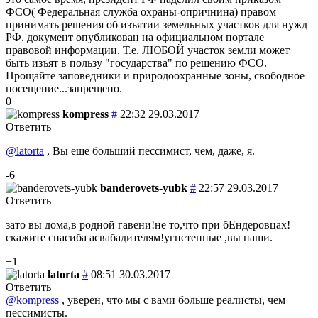
ФСО( Федеральная служба охраны-опричнина) правом
принимать решения об изъятии земельных участков для нужд
РФ. документ опубликован на официальном портале
правовой информации. Т.е. ЛЮБОЙ участок земли может
быть изъят в пользу "государства" по решению ФСО.
Прощайте заповедники и природоохранные зоны, свободное
посещение...запрещено.
0
kompress
#
22:32 29.03.2017
Ответить
@latorta
, Вы еще больший пессимист, чем, даже, я.
-6
banderovets-yubk
#
22:57 29.03.2017
Ответить
зато вы дома,в родной гавени!не то,что при бЕндеровцах!
скажите спасиба асвабадителям!угнетенные ,вы наши.
+1
latorta
#
08:51 30.03.2017
Ответить
@kompress
, уверен, что мы с вами больше реалисты, чем
пессимисты.