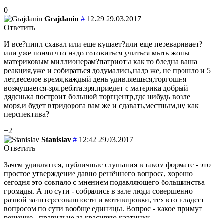
0
Grajdanin
#
12:29 29.03.2017
Ответить
И все?пипл схавал или еще кушает?или еще переваривает?
или уже понял что надо готовиться учиться мыть жопы
материковым миллионерам?патриоты как то бледна ваша
реакция,уже и собираться додумались,надо же, не прошло и 5
лет,веселое время,каждый день удивляешься,торгошня
возмущается-зря,ребята,зря,приедет с материка добрый
дяденька построит большой торгцентр,где нибудь возле
моря,и будет втридорога вам же и сдавать,местным,ну как
перспектива?
+2
Stanislav
#
12:42 29.03.2017
Ответить
Зачем удивляться, публичные слушания в таком формате - это
простое утверждение давно решённого вопроса, хорошо
сегодня это совпало с мнением подавляющего большинства
громады. А по сути - собрались в зале люди совершенно
разной заинтересованности и мотивировки, тех кто владеет
вопросом по сути вообще единицы. Вопрос - какое примут
решение - правильно за красивую картинку.