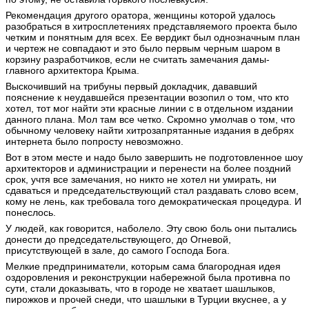
Рекомендация другого оратора, женщины которой удалось
разобраться в хитросплетениях представляемого проекта было
четким и понятным для всех. Ее вердикт был однозначным план
и чертеж не совпадают и это было первым черным шаром в
корзину разработчиков, если не считать замечания дамы-
главного архитектора Крыма.
Выскочивший на трибуны первый докладчик, дававший
пояснение к неудавшейся презентации возопил о том, что кто
хотел, тот мог найти эти красные линии с в отдельном издании
данного плана. Мол там все четко. Скромно умолчав о том, что
обычному человеку найти хитрозапрятанные издания в дебрях
интернета было попросту невозможно.
Вот в этом месте и надо было завершить не подготовленное шоу
архитекторов и администрации и перенести на более поздний
срок, учтя все замечания, но никто не хотел ни умирать, ни
сдаваться и председательствующий стал раздавать слово всем,
кому не лень, как требовала того демократическая процедура. И
понеслось.
У людей, как говорится, наболело. Эту свою боль они пытались
донести до председательствующего, до Огневой,
присутствующей в зале, до самого Господа Бога.
Мелкие предприниматели, которым сама благородная идея
оздоровления и реконструкции набережной была противна по
сути, стали доказывать, что в городе не хватает шашлыков,
пирожков и прочей снеди, что шашлыки в Турции вкуснее, а у