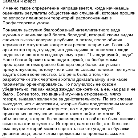
Балаган и фарс!
Именно такое определение напрашивается, когда начинаешь
оценивать результаты общественных слушаний, которые прошли
по вопросу планировки территорий расположенных в
Профессорском уголке
Поначалу выступил благообразный интеллигентного вида
мужчина с начинающей белеть бородкой, который своим видом
сначала вызвал доверие у публики, а потом, после обилия
терминов и отсутствия конкретики резкое неприятие. Главный
архитектор города увидев, что докладчика не понимают люди
подошел и шепотом выдохнул ему в ухо -"Ты води рукой , води".
Наше благообразие стало водить рукой, по безбрежным
просторам пятиметрового баннера еще более запутывая
присутствующих, потому что и сам не совсем понимал где нужно
водить своей конечностью. Его речь была о том, что
разработчики этих чертежей хотели доказать миру и на какие
параметры ориентировались. Но получилось не совсем
убедительно, так как народ жаждал конкретики, а ее, как раз и не
было . Более того, это видный мужчина откровенно, мягко
говоря, выдавал желаемое за действительность. По его словам
выходило, что с чертежами, которые были представлены можно
было ознакомиться в интернете, но я и десятки людей
пришедших на слушания ничего такого найти не могли. В
объявлении, которое было размещено на сайте не было никаких
ссылок на эти документы. Интернет, сам по себе, это большая
яма внутри которой можно спрятать все что угодно от булавки,
до авианосца, если к этим предметам не прописать ссылки.