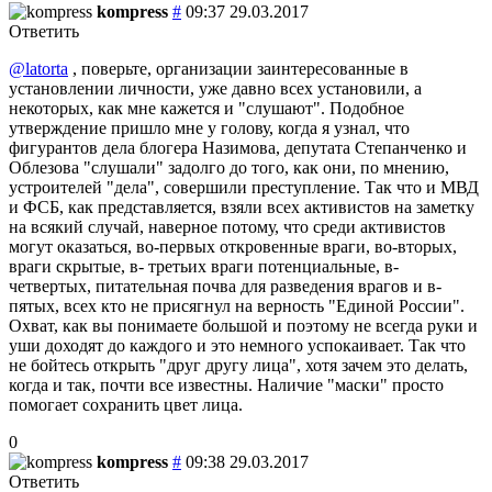
kompress
#
09:37 29.03.2017
Ответить
@latorta
, поверьте, организации заинтересованные в
установлении личности, уже давно всех установили, а
некоторых, как мне кажется и "слушают". Подобное
утверждение пришло мне у голову, когда я узнал, что
фигурантов дела блогера Назимова, депутата Степанченко и
Облезова "слушали" задолго до того, как они, по мнению,
устроителей "дела", совершили преступление. Так что и МВД
и ФСБ, как представляется, взяли всех активистов на заметку
на всякий случай, наверное потому, что среди активистов
могут оказаться, во-первых откровенные враги, во-вторых,
враги скрытые, в- третьих враги потенциальные, в-
четвертых, питательная почва для разведения врагов и в-
пятых, всех кто не присягнул на верность "Единой России".
Охват, как вы понимаете большой и поэтому не всегда руки и
уши доходят до каждого и это немного успокаивает. Так что
не бойтесь открыть "друг другу лица", хотя зачем это делать,
когда и так, почти все известны. Наличие "маски" просто
помогает сохранить цвет лица.
0
kompress
#
09:38 29.03.2017
Ответить