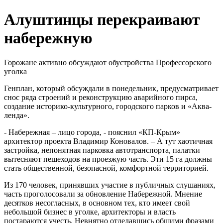
Алуштинцы перекраивают
набережную
Горожане активно обсуждают обустройства Профессорского
уголка
Генплан, который обсуждали в понедельник, предусматривает
снос ряда строений и реконструкцию аварийного пирса,
создание историко-культурного, городского парков и «Аква-
ленда
».
- Набережная – лицо города, - пояснил «
КП
-
Крым
»
архитектор проекта Владимир
Коновалов
. – А тут хаотичная
застройка, непонятная парковка автотранспорта, палатки
вытесняют пешеходов на проезжую часть. Эти 15 га должны
стать общественной, безопасной, комфортной территорией.
Из 170 человек, принявших участие в публичных слушаниях,
часть проголосовали за обновление Набережной. Мнение
десятков несогласных, в основном тех, кто имеет свой
небольшой бизнес в уголке, архитекторы и власть
постараются учесть. Невнятно отделавшись общими фразами