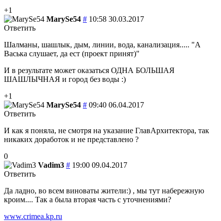
+1
MarySe54
#
10:58 30.03.2017
Ответить
Шалманы, шашлык, дым, линии, вода, канализация..... "А
Васька слушает, да ест (проект принят)"
И в результате может оказаться ОДНА БОЛЬШАЯ
ШАШЛЫЧНАЯ и город без воды :)
+1
MarySe54
#
09:40 06.04.2017
Ответить
И как я поняла, не смотря на указание ГлавАрхитектора, так
никаких доработок и не представлено ?
0
Vadim3
#
19:00 09.04.2017
Ответить
Да ладно, во всем виноваты жители:) , мы тут набережную
кроим.... Так а была вторая часть с уточнениями?
www.crimea.kp.ru