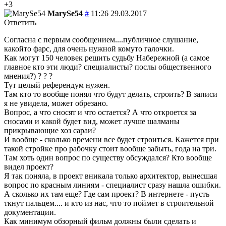
+3
MarySe54
#
11:26 29.03.2017
Ответить
Согласна с первым сообщением....публичное слушание,
какойто фарс, для очень нужной комуто галочки.
Как могут 150 человек решить судьбу Набережной (а самое
главное кто эти люди? специалисты? послы общественного
мнения?) ? ? ?
Тут целый референдум нужен.
Там кто то вообще понял что будут делать, строить? В записи
я не увидела, может обрезано.
Вопрос, а что сносят и что остается? А что откроется за
сносами и какой будет вид, может лучше шалманы
прикрывающие хоз сараи?
И вообще - сколько времени все будет строиться. Кажется при
такой стройке про рабочку стоит вообще забыть, года на три.
Там хоть один вопрос по существу обсуждался? Кто вообще
видел проект?
Я так поняла, в проект вникала только архитектор, вынесшая
вопрос по красным линиям - специалист сразу нашла ошибки.
А сколько их там еще? Где сам проект? В интернете - пусть
ткнут пальцем.... и кто из нас, что то поймет в строительной
документации.
Как минимум обзорный фильм должны были сделать и