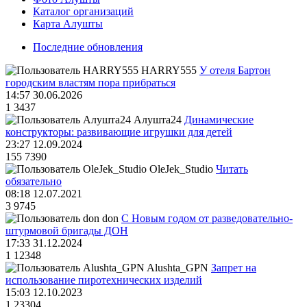
Каталог организаций
Карта Алушты
Последние обновления
HARRY555
У отеля Бартон
городским властям пора прибраться
14:57 30.06.2026
1
3437
Алушта24
Динамические
конструкторы: развивающие игрушки для детей
23:27 12.09.2024
155
7390
OleJek_Studio
Читать
обязательно
08:18 12.07.2021
3
9745
don
С Новым годом от разведовательно-
штурмовой бригады ДОН
17:33 31.12.2024
1
12348
Alushta_GPN
Запрет на
использование пиротехнических изделий
15:03 12.10.2023
1
23304