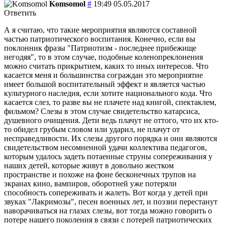
Komsomol
#
19:49 05.05.2017
Ответить
А я считаю, что такие мероприятия являются составной
частью патриотического воспитания. Конечно, если вы
поклонник фразы "Патриотизм - последнее прибежище
негодяя", то в этом случае, подобные коленопреклонения
можно считать прикрытием, каких то иных интересов. Что
касается меня и большинства сограждан это мероприятие
имеет большой воспитательный эффект и является частью
культурного наследия, если хотите национального кода. Что
касается слез, то разве вы не плачете над книгой, спектаклем,
фильмом? Слезы в этом случае свидетельство катарсиса,
душевного очищения. Дети ведь плачут не оттого, что их кто-
то обидел грубым словом или ударил, не плачут от
несправедливости. Их слезы другого порядка и они являются
свидетельством несомненной удачи коллектива педагогов,
которым удалось задеть потаенные струны сопереживания у
наших детей, которые живут в довольно жестком
пространстве и похоже на фоне бесконечных трупов на
экранах кино, вампиров, оборотней уже потеряли
способность сопереживать и жалеть. Вот когда у детей при
звуках "Лакримозы", песен военных лет, и поэзии перестанут
наворачиваться на глазах слезы, вот тогда можно говорить о
потере нашего поколения в связи с потерей патриотических