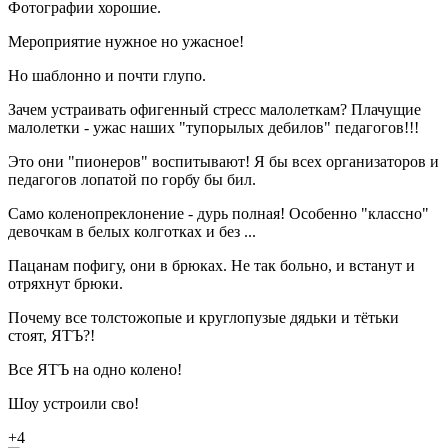
Фотографии хорошие.
Мероприятие нужное но ужасное!
Но шаблонно и почти глупо.
Зачем устраивать офигенный стресс малолеткам? Плачущие
малолетки - ужас наших "тупорылых дебилов" педагогов!!!
Это они "пионеров" воспитывают! Я бы всех организаторов и
педагогов лопатой по горбу бы бил.
Само коленопреклонение - дурь полная! Особенно "классно"
девочкам в белых колготках и без ...
Пацанам пофигу, они в брюках. Не так больно, и встанут и
отряхнут брюки.
Почему все толстожопые и круглопузые дядьки и тётьки
стоят, ЯТЪ?!
Все ЯТЪ на одно колено!
Шоу устроили сво!
+4