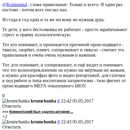
@Komsomol
, слова правильные. Только и всего. Я один раз
постоял - потом всех послал нах.
Из года в год одна и та же ни кому не нужная дурь.
Те дети, у кого бестолковка не работает - просто зарабатывают
стресс и травму психологическую.
Тот кто понимает, и проникается причиной происходящего -
тяжело, скорбит, плачет, сопереживает и тяжело - считает это
правильным и очень очень нужным и важным.
Тот ,кто понимает, и сопереживает, и ещё видит и понимает,
что это коленопреклонение не нужно ни мёртвым ни живым,
а нужно для красифых фото и видео репортажей, для галочки
в пед рвботе и типа воспитании патриотизма - тихо фигеет от
происходящего МЕГА показушного ШОУ.
0
krumchanka
#
22:42 05.05.2017
Ответить
»»»
Комментарий был удален автором ...
+2
krumchanka
#
22:43 05.05.2017
Ответить