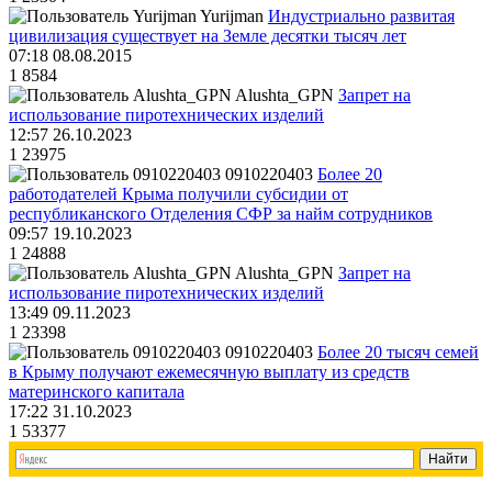
Yurijman
Индустриально развитая
цивилизация существует на Земле десятки тысяч лет
07:18 08.08.2015
1
8584
Alushta_GPN
Запрет на
использование пиротехнических изделий
12:57 26.10.2023
1
23975
0910220403
Более 20
работодателей Крыма получили субсидии от
республиканского Отделения СФР за найм сотрудников
09:57 19.10.2023
1
24888
Alushta_GPN
Запрет на
использование пиротехнических изделий
13:49 09.11.2023
1
23398
0910220403
Более 20 тысяч семей
в Крыму получают ежемесячную выплату из средств
материнского капитала
17:22 31.10.2023
1
53377