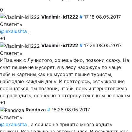
0
Vladimir-id1222
#
17:18 08.05.2017
Ответить
@lexalushta
,
+1
Vladimir-id1222
#
17:26 08.05.2017
Ответить
ИПэшник с Лучистого, хочешь фио, позвони скажу. На
счет пешие не мусорят, я в лесу нахожусь по чаще
тебя и картины,как не мусорят пешие туристы,
наблюдаю каждый день. И повторюсь, есть желание
пообщаться, ты позвони, чтобы вонь интернетовскую
не разводить, особенно в сторону тех с кем не знаком
+1
Randoza
#
18:28 08.05.2017
Ответить
@lexalushta
, а сейчас не принято много ходить
пешком. Все больше на автомобилях. И результат, как