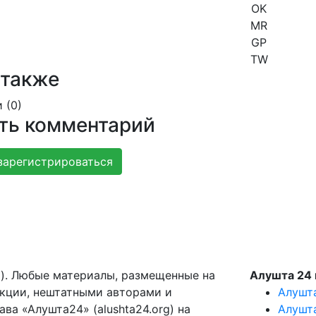
OK
MR
GP
TW
 также
 (
0
)
ть комментарий
зарегистрироваться
g). Любые материалы, размещенные на
Алушта 24 
акции, нештатными авторами и
Алушт
ва «Алушта24» (alushta24.org) на
Алушт