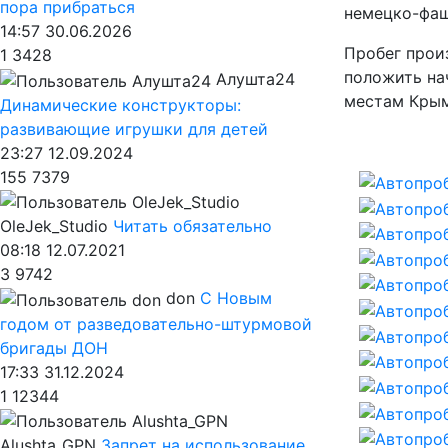
пора прибраться
немецко-фаш
14:57 30.06.2026
Пробег прои
1
3428
положить на
Алушта24
местам Крым
Динамические конструкторы:
развивающие игрушки для детей
23:27 12.09.2024
155
7379
OleJek_Studio
Читать обязательно
08:18 12.07.2021
3
9742
don
С Новым
годом от разведовательно-штурмовой
бригады ДОН
17:33 31.12.2024
1
12344
Alushta_GPN
Запрет на использование