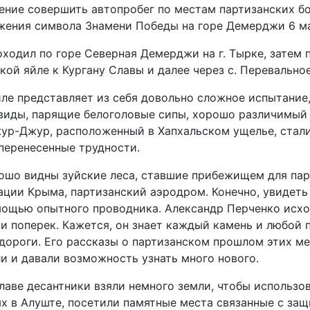
ение совершить автопробег по местам партизанских бо
жения символа Знамени Победы на горе Демерджи 6 мая
ходил по горе Северная Демерджи на г. Тырке, затем 
ой яйле к Кургану Славы и далее через с. Перевальное
ле представляет из себя довольно сложное испытание,
виды, парящие белоголовые сипы, хорошо различимый
ур-Джур, расположенный в Хапхальском ущелье, стал
 перенесенные трудности.
ошо видны зуйские леса, ставшие прибежищем для пар
ации Крыма, партизанский аэродром. Конечно, увидеть
мощью опытного проводника. Александр Перченко исхо
и поперек. Кажется, он знает каждый камень и любой п
дороги. Его рассказы о партизанском прошлом этих ме
и и давали возможность узнать много нового.
лаве десантники взяли немного земли, чтобы использов
х в Алуште, посетили памятные места связанные с защ