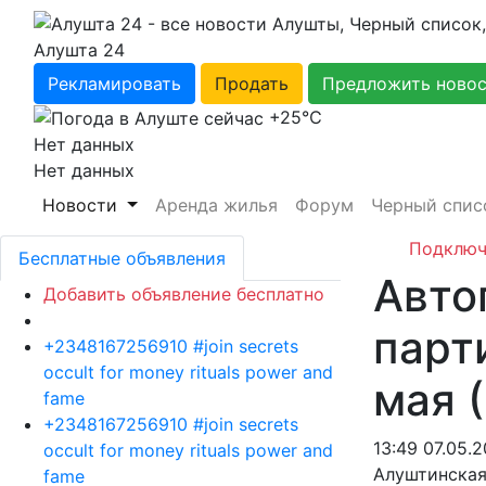
Алушта 24
Рекламировать
Продать
Предложить ново
+25℃
Нет данных
Нет данных
Новости
Аренда жилья
Форум
Черный спис
Подключ
Бесплатные объявления
Авто
Добавить объявление бесплатно
парт
+2348167256910 #join secrets
occult for money rituals power and
мая 
fame
+2348167256910 #join secrets
13:49 07.05.2
occult for money rituals power and
Алуштинская
fame