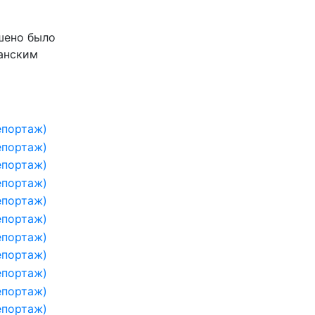
шено было
занским