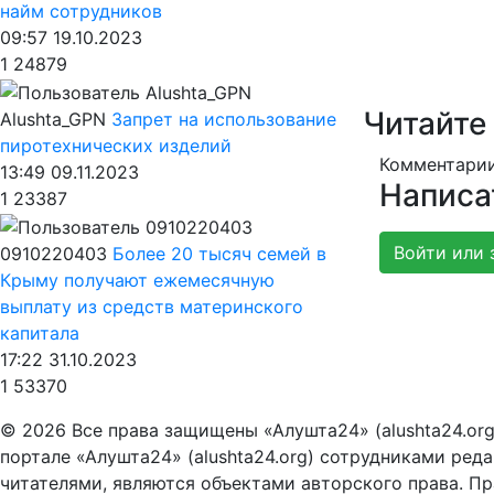
найм сотрудников
09:57 19.10.2023
1
24879
Читайте
Alushta_GPN
Запрет на использование
пиротехнических изделий
Комментарии
13:49 09.11.2023
Написа
1
23387
Войти или 
0910220403
Более 20 тысяч семей в
Крыму получают ежемесячную
выплату из средств материнского
капитала
17:22 31.10.2023
1
53370
© 2026 Все права защищены «Алушта24» (alushta24.or
портале «Алушта24» (alushta24.org) сотрудниками ред
читателями, являются объектами авторского права. Пра