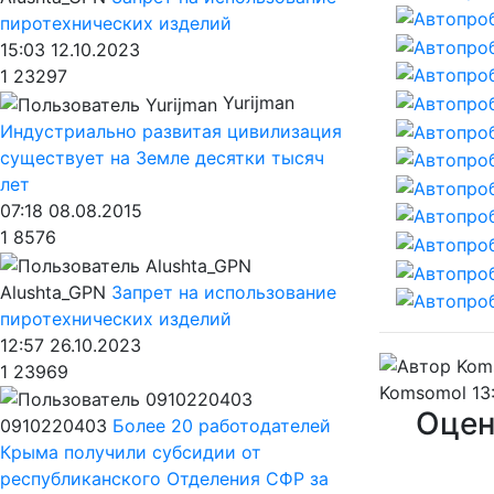
пиротехнических изделий
15:03 12.10.2023
1
23297
Yurijman
Индустриально развитая цивилизация
существует на Земле десятки тысяч
лет
07:18 08.08.2015
1
8576
Alushta_GPN
Запрет на использование
пиротехнических изделий
12:57 26.10.2023
1
23969
Komsomol
13
Оцен
0910220403
Более 20 работодателей
Крыма получили субсидии от
республиканского Отделения СФР за