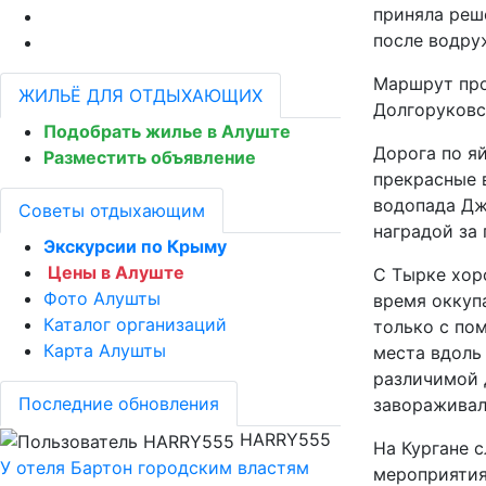
приняла реш
после водру
Маршрут про
ЖИЛЬЁ ДЛЯ ОТДЫХАЮЩИХ
Долгоруковск
Подобрать жилье в Алуште
Дорога по яй
Разместить объявление
прекрасные 
водопада Дж
Советы отдыхающим
наградой за
Экскурсии по Крыму
Цены в Алуште
С Тырке хор
Фото Алушты
время оккуп
Каталог организаций
только с по
Карта Алушты
места вдоль 
различимой 
Последние обновления
завораживал
HARRY555
На Кургане с
У отеля Бартон городским властям
мероприятия