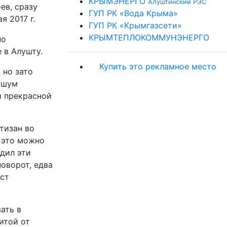
КРЫМЭНЕРГО
Алуштинский РЭС
ев, сразу
ГУП РК «Вода Крыма»
 2017 г.
ГУП РК «Крымгазсети»
КРЫМТЕПЛОКОММУНЭНЕРГО
по
 в Алушту.
Купить это рекламное место
 но зато
 шум
и прекрасной
тизан во
 это можно
дил эти
оворот, едва
ст
ать в
итой от