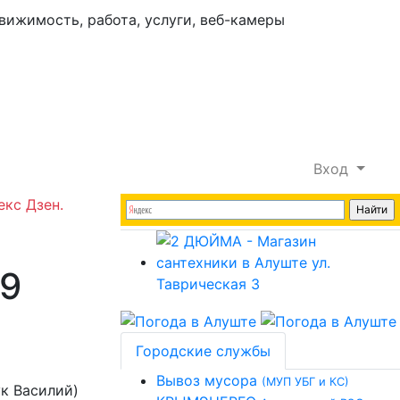
Вход
екс Дзен.
 9
Городские службы
Вывоз мусора
(МУП УБГ и КС)
к Василий)