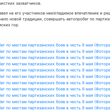
истких захватчиков.
звел на его участников неизгладимое впечатление и ре
чало новой традиции, совершать автопробег по парти
ских гор.