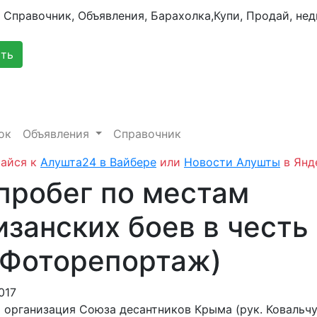
сть
ок
Объявления
Справочник
айся к
Алушта24 в Вайбере
или
Новости Алушты
в Янд
пробег по местам
изанских боев в честь
(Фоторепортаж)
017
 организация Союза десантников Крыма (рук. Ковальчу