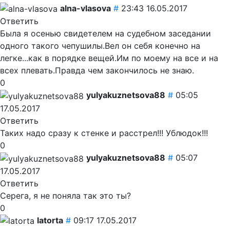
alna-vlasova
#
23:43 16.05.2017
Ответить
Была я осенью свидетелем на судебном заседании
одного такого чепушилы.Вел он себя конечно на
легке...как в порядке вещей.Им по моему на все и на
всех плевать.Правда чем закончилось не знаю.
0
yulyakuznetsova88
#
05:05
17.05.2017
Ответить
Таких надо сразу к стенке и расстрел!!! Ублюдок!!!
0
yulyakuznetsova88
#
05:07
17.05.2017
Ответить
Серега, я не поняла так это ты?
0
latorta
#
09:17 17.05.2017