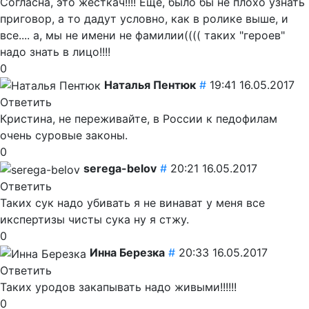
Согласна, это жесткач!!!! Еще, было бы не плохо узнать
приговор, а то дадут условно, как в ролике выше, и
все.... а, мы не имени не фамилии(((( таких "героев"
надо знать в лицо!!!!
0
Наталья Пентюк
#
19:41 16.05.2017
Ответить
Кристина, не переживайте, в России к педофилам
очень суровые законы.
0
serega-belov
#
20:21 16.05.2017
Ответить
Таких сук надо убивать я не винават у меня все
икспертизы чисты сука ну я стжу.
0
Инна Березка
#
20:33 16.05.2017
Ответить
Таких уродов закапывать надо живыми!!!!!!
0