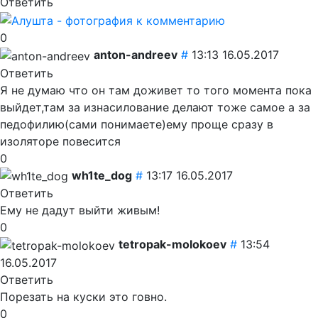
Ответить
0
anton-andreev
#
13:13 16.05.2017
Ответить
Я не думаю что он там доживет то того момента пока
выйдет,там за изнасилование делают тоже самое а за
педофилию(сами понимаете)ему проще сразу в
изоляторе повесится
0
wh1te_dog
#
13:17 16.05.2017
Ответить
Ему не дадут выйти живым!
0
tetropak-molokoev
#
13:54
16.05.2017
Ответить
Порезать на куски это говно.
0