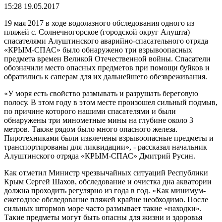
15:28 19.05.2017
19 мая 2017 в ходе водолазного обследования одного из
пляжей с. Солнечногорское (городской округ Алушта)
спасателями Алуштинского аварийно-спасательного отряда
«КРЫМ-СПАС» было обнаружено три взрывоопасных
предмета времен Великой Отечественной войны. Спасатели
обозначили место опасных предметов при помощи буйков и
обратились к саперам для их дальнейшего обезвреживания.
«У моря есть свойство размывать и разрушать береговую
полосу. В этом году в этом месте произошел сильный подмыв,
по причине которого нашими спасателями и были
обнаружены три минометные мины на глубине около 3
метров. Также рядом было много опасного железа.
Пиротехниками были извлечены взрывоопасные предметы и
транспортированы для ликвидации», - рассказал начальник
Алуштинского отряда «КРЫМ-СПАС» Дмитрий Русин.
Как отметил Министр чрезвычайных ситуаций Республики
Крым Сергей Шахов, обследование и очистка дна акватории
должна проходить регулярно из года в год. «Как минимум-
ежегодное обследование пляжей крайне необходимо. После
сильных штормов море часто размывает такие «находки».
Такие предметы могут быть опасны для жизни и здоровья