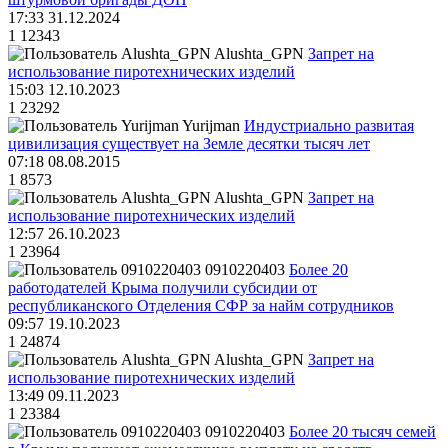
17:33 31.12.2024
1
12343
Alushta_GPN
Запрет на
использование пиротехнических изделий
15:03 12.10.2023
1
23292
Yurijman
Индустриально развитая
цивилизация существует на Земле десятки тысяч лет
07:18 08.08.2015
1
8573
Alushta_GPN
Запрет на
использование пиротехнических изделий
12:57 26.10.2023
1
23964
0910220403
Более 20
работодателей Крыма получили субсидии от
республиканского Отделения СФР за найм сотрудников
09:57 19.10.2023
1
24874
Alushta_GPN
Запрет на
использование пиротехнических изделий
13:49 09.11.2023
1
23384
0910220403
Более 20 тысяч семей