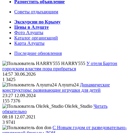
Разместить объявление
Советы отдыхающим
Экскурсии по Крыму
Цены в Алуште
Фото Алушты
Каталог организаций
Карта Алушты
Последние обновления
HARRY555
У отеля Бартон
городским властям пора прибраться
14:57 30.06.2026
1
3425
Алушта24
Динамические
конструкторы: развивающие игрушки для детей
23:27 12.09.2024
155
7376
OleJek_Studio
Читать
обязательно
08:18 12.07.2021
3
9741
don
С Новым годом от разведовательно-
штурмовой бригады ДОН