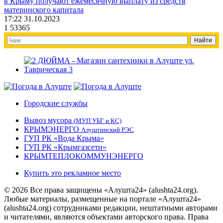
в Крыму получают ежемесячную выплату из средств
материнского капитала
17:22 31.10.2023
1
53365
Городские службы
Вывоз мусора
(МУП УБГ и КС)
КРЫМЭНЕРГО
Алуштинский РЭС
ГУП РК «Вода Крыма»
ГУП РК «Крымгазсети»
КРЫМТЕПЛОКОММУНЭНЕРГО
Купить это рекламное место
© 2026 Все права защищены «Алушта24» (alushta24.org).
Любые материалы, размещенные на портале «Алушта24»
(alushta24.org) сотрудниками редакции, нештатными авторами
и читателями, являются объектами авторского права. Права