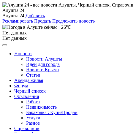
Алушта 24
Алушта 24
Добавить
Рекламировать
Продать
Предложить новость
+26℃
Нет данных
Нет данных
Новости
Новости Алушты
Идеи для города
Новости Крыма
Статьи
Аренда жилья
Форум
Черный список
Объявления
Работа
Недвижимость
Барахолка : Купи/Продай
Услуги
Разное
Справочник