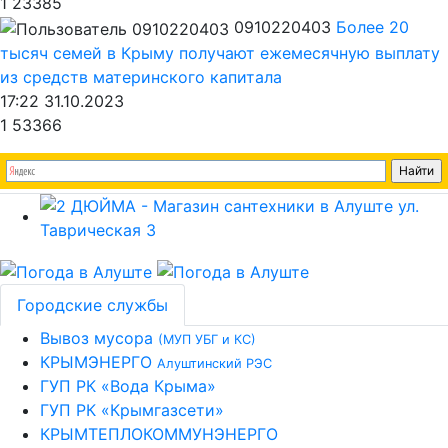
1
23385
0910220403
Более 20
тысяч семей в Крыму получают ежемесячную выплату
из средств материнского капитала
17:22 31.10.2023
1
53366
Городские службы
Вывоз мусора
(МУП УБГ и КС)
КРЫМЭНЕРГО
Алуштинский РЭС
ГУП РК «Вода Крыма»
ГУП РК «Крымгазсети»
КРЫМТЕПЛОКОММУНЭНЕРГО