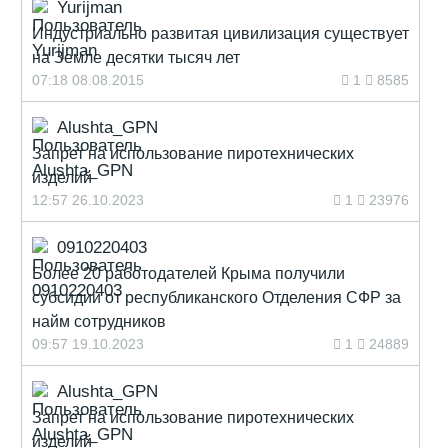
Yurijman
Индустриально развитая цивилизация существует
на Земле десятки тысяч лет
07:18 08.08.2015
1
8585
Alushta_GPN
Запрет на использование пиротехнических
изделий
12:57 26.10.2023
1
23976
0910220403
Более 20 работодателей Крыма получили
субсидии от республиканского Отделения СФР за
найм сотрудников
09:57 19.10.2023
1
24889
Alushta_GPN
Запрет на использование пиротехнических
изделий