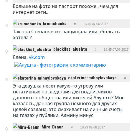
0
Больше на фото на паспорт похоже , чем для
ОТВЕТИТЬ
интернет сети..
krumchanka
#
16:45 07.06.2017
0
Так она Степанченко защищала или оболгать
ОТВЕТИТЬ
хотела ?
blacklist_alushta
#
16:45 07.06.2017
0
Елена,
vk.com
ОТВЕТИТЬ
ekaterina-mihaylovskaya
#
0
Эта девушка несет какую-то угрозу или
ОТВЕТИТЬ
17:34 07.06.2017
негативные последствия для подписчиков
данного сообщества или жителей Алушты? Мне
казалось, данная группа немного для других
целей создана, это смахивает на личные счеты
на глазах у публики. Админу минус.
Mira-Braun
#
18:29 07.06.2017
0