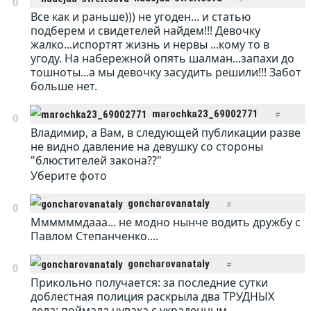
0
Все как и раньше))) не угоден... и статью
ОТВЕТИТЬ
20:22 07.06.2017
подберем и свидетелей найдем!!! Девочку
жалко...испортят жизнь и нервы ...кому то в
угоду. На набережной опять шалман...запахи до
тошноты...а мы девочку засудить решили!!! Забот
больше нет.
marochka23_69002771
#
0
Владимир, а Вам, в следующей публикации разве
ОТВЕТИТЬ
21:57 07.06.2017
не видно давление на девушку со стороны
"блюстителей закона??"
Уберите фото
goncharovanataly
#
0
Ммммммдааа... не модно нынче водить дружбу с
ОТВЕТИТЬ
22:05 07.06.2017
Павлом Степанченко....
goncharovanataly
#
0
Прикольно получается: за последние сутки
ОТВЕТИТЬ
22:08 07.06.2017
доблестная полиция раскрыла два ТРУДНЫХ
дела: поймала чувака с украденным