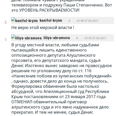
телевизором и подружку Паши Степанченко. Вот
это УРОВЕНЬ РАСКРЫВАЕМОСТИ!
kanifol-kryim
#
22:48 07.06.2017
-1
Не верю этой мерзкой власти !
ОТВЕТИТЬ
liliya-abramova
#
23:39 07.06.2017
0
В угоду местной власти, любыми судьбами
ОТВЕТИТЬ
пытающейся лишить единственного
оппозиционного депутата Алуштинского
горсовета, его депутатского мандата, судья
Денис Изотенко вынес заведомо не правосудное
решение по уголовному делу по ст. 116
«Нанесение побоев из хулиганских побуждений»
, однако, довести дело до конца не получилось.
Формулировка обвинения была настолько
абсурдной, что Апелляционный суд Республики
Крым постановлением от 23 января 2017 года
ОТМЕНИЛ обвинительный приговор
алуштинского суда и это явно надуманное дело
прекратил. И тем не менее, судья Денис