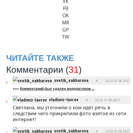
VK
FB
OK
MR
GP
TW
ЧИТАЙТЕ ТАКЖЕ
Комментарии (
31
)
svetik_sakharova
#
14:10 07.06.2017
0
»»»
Комментарий был удален модератором ...
ОТВЕТИТЬ
vladimir-lavrov
#
14:12 07.06.2017
0
Светлана, мы уточнили о ком идёт речь в
ОТВЕТИТЬ
следствии чего прикрепили фото взятое из сети
интернет!
svetik_sakharova
#
14:32 07.06.2017
0