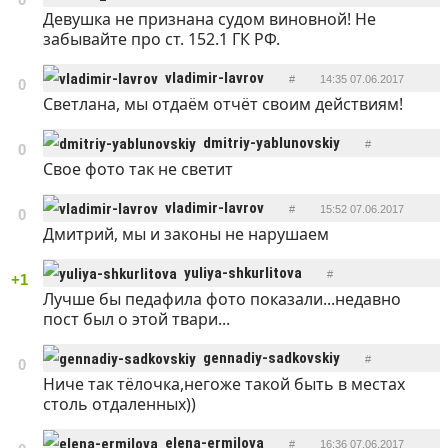
Девушка не признана судом виновной! Не
ОТВЕТИТЬ
забывайте про ст. 152.1 ГК РФ.
vladimir-lavrov
#
14:35 07.06.2017
0
Светлана, мы отдаём отчёт своим действиям!
ОТВЕТИТЬ
dmitriy-yablunovskiy
#
0
Свое фото так не светит
ОТВЕТИТЬ
15:49 07.06.2017
vladimir-lavrov
#
15:52 07.06.2017
0
Дмитрий, мы и законы не нарушаем
ОТВЕТИТЬ
yuliya-shkurlitova
#
+1
Лучше бы педафила фото показали...недавно
ОТВЕТИТЬ
16:21 07.06.2017
пост был о этой твари...
gennadiy-sadkovskiy
#
0
Ниче так тёлочка,негоже такой быть в местах
ОТВЕТИТЬ
16:29 07.06.2017
столь отдаленных))
elena-ermilova
#
16:36 07.06.2017