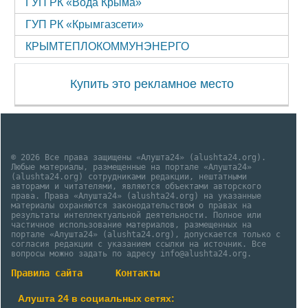
ГУП РК «Вода Крыма»
ГУП РК «Крымгазсети»
КРЫМТЕПЛОКОММУНЭНЕРГО
Купить это рекламное место
© 2026 Все права защищены «Алушта24» (alushta24.org).
Любые материалы, размещенные на портале «Алушта24»
(alushta24.org) сотрудниками редакции, нештатными
авторами и читателями, являются объектами авторского
права. Права «Алушта24» (alushta24.org) на указанные
материалы охраняются законодательством о правах на
результаты интеллектуальной деятельности. Полное или
частичное использование материалов, размещенных на
портале «Алушта24» (alushta24.org), допускается только с
согласия редакции с указанием ссылки на источник. Все
вопросы можно задать по адресу info@alushta24.org.
Правила сайта
Контакты
Алушта 24 в социальных сетях: