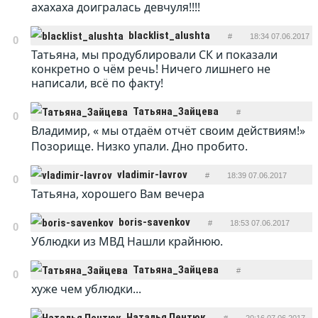
ахахаха доигралась девчуля!!!!
ОТВЕТИТЬ
blacklist_alushta
#
18:34 07.06.2017
0
Татьяна, мы продублировали СК и показали
ОТВЕТИТЬ
конкретно о чём речь! Ничего лишнего не
написали, всё по факту!
Татьяна_Зайцева
#
0
Владимир, « мы отдаём отчёт своим действиям!»
ОТВЕТИТЬ
18:34 07.06.2017
Позорище. Низко упали. Дно пробито.
vladimir-lavrov
#
18:39 07.06.2017
0
Татьяна, хорошего Вам вечера
ОТВЕТИТЬ
boris-savenkov
#
18:53 07.06.2017
0
Ублюдки из МВД Нашли крайнюю.
ОТВЕТИТЬ
Татьяна_Зайцева
#
0
хуже чем ублюдки...
ОТВЕТИТЬ
19:45 07.06.2017
Наталья Пентюк