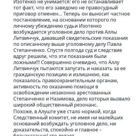
Изотенко не унимается: его не останавливает
тот факт, что его заведомо не правосудный
приговор отменен… Теперь он выносит частное
постановление, на основании которого по
личному убеждению судьи Изотенко
возбуждается уголовное дело против Аллы
Литвинчук, дававшей свидетельские показания
по описанному выше уголовному делу Павла
Степанченко. Спустя полгода суд и следствие
вдруг решили, что эти показания были
ложными!!! Совершенно очевидно, что Аллу
Литвинчук пытаются запугать и наказать за ее
гражданскую позицию и излишнюю, как
показалось правоохранительным органам,
активность по оказанию помощи в
освобождении незаконно арестованных
Степанченко и Назимова, дело которых вызвало
широкий общественный резонанс.
Похоже, в Алуште уже стало нормой, когда
Следственный комитет, не имея ни малейших
оснований возбуждать уголовное дело, ни
доказательств, спокойно и главное –
безнаказанно! это делает.