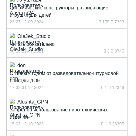
Динамические конструкторы: развивающие
игрушки для детей
23:27 12.09.2024
155
7393
OleJek_Studio
Читать обязательно
08:18 12.07.2021
3
9745
don
С Новым годом от разведовательно-штурмовой
бригады ДОН
17:33 31.12.2024
1
12348
Alushta_GPN
Запрет на использование пиротехнических
изделий
15:03 12.10.2023
1
23305