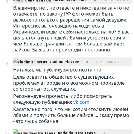
#
20:16 07.06.2017
0
Владимир, нет, не отдаёте и никогда ни за что не
ОТВЕТИТЬ
отвечаете, по закону РФ фото может быть
выложено только с разрешения самой девушки.
Интересно, вы очевидно находитесь в
Украине,если ведёте себя настолько нагло? У вас
цель-столкнуть людей лбами и устроить срач и
чем больше срач длится, тем больше вам идёт
лайков. Здесь это происходит постоянно.
vladimir-lavrov
#
20:21 07.06.2017
0
Наталья, мы публикуем всё поэтапно!
ОТВЕТИТЬ
Цель осветить общество о существующих
проблемах в городе и о возможном произволе
со стороны гос. служащих.
Рекомендуем прочесть, либо посмотреть
следующую публикацию:
vk.com
Касательно того, что мы хотим столкнуть людей
лбами и получить больше лайков.... скажу прямо
- это чушь собачья!
nadejda-streltsova
#