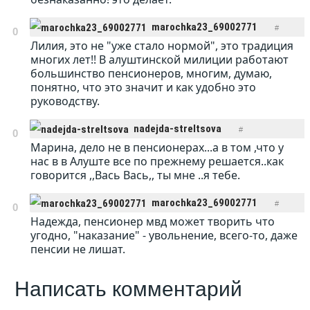
marochka23_69002771
#
0
Лилия, это не "уже стало нормой", это традиция
ОТВЕТИТЬ
20:19 09.06.2017
многих лет!! В алуштинской милиции работают
большинство пенсионеров, многим, думаю,
понятно, что это значит и как удобно это
руководству.
nadejda-streltsova
#
0
Марина, дело не в пенсионерах...а в том ,что у
ОТВЕТИТЬ
23:36 09.06.2017
нас в в Алуште все по прежнему решается..как
говорится ,,Вась Вась,, ты мне ..я тебе.
marochka23_69002771
#
0
Надежда, пенсионер мвд может творить что
ОТВЕТИТЬ
23:47 09.06.2017
угодно, "наказание" - увольнение, всего-то, даже
пенсии не лишат.
Написать комментарий