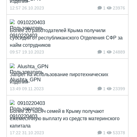
изделий
12:57 26.10.2023
1
23976
0910220403
Более 20 работодателей Крыма получили
субсидии от республиканского Отделения СФР за
найм сотрудников
09:57 19.10.2023
1
24889
Alushta_GPN
Запрет на использование пиротехнических
изделий
13:49 09.11.2023
1
23399
0910220403
Более 20 тысяч семей в Крыму получают
ежемесячную выплату из средств материнского
капитала
17:22 31.10.2023
1
53378