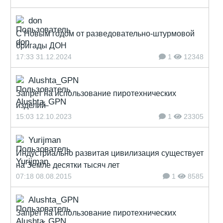
don
С Новым годом от разведовательно-штурмовой
бригады ДОН
17:33 31.12.2024
1
12348
Alushta_GPN
Запрет на использование пиротехнических
изделий
15:03 12.10.2023
1
23305
Yurijman
Индустриально развитая цивилизация существует
на Земле десятки тысяч лет
07:18 08.08.2015
1
8585
Alushta_GPN
Запрет на использование пиротехнических