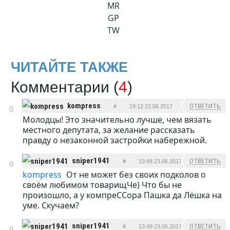
MR
GP
TW
ЧИТАЙТЕ ТАКЖЕ
Комментарии (
4
)
kompress
ОТВЕТИТЬ
#
19:12 22.06.2017
0
Молодцы! Это значительно лучше, чем вязать
местного депутата, за желание рассказать
правду о незаконной застройки набережной.
sniper1941
ОТВЕТИТЬ
#
13:48 23.06.2017
0
kompress
От не может без своих подколов о
своём любимом товарищЧе) Что бы не
произошло, а у компреССора Пашка да Лёшка на
уме. Скучаем?
sniper1941
ОТВЕТИТЬ
#
13:49 23.06.2017
0