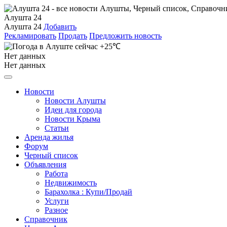
Алушта 24
Алушта 24
Добавить
Рекламировать
Продать
Предложить новость
+25℃
Нет данных
Нет данных
Новости
Новости Алушты
Идеи для города
Новости Крыма
Статьи
Аренда жилья
Форум
Черный список
Объявления
Работа
Недвижимость
Барахолка : Купи/Продай
Услуги
Разное
Справочник