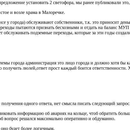
предложение установить 2 светофора, мы ранее публиковали это,
стое и возле храма в Малоречке.
нсе у города) обслуживают собственники, т.к. это приносит ден
 переходы пытаются признать бесхозными и отдать на баланс МУ
дет обслуживать подземные переходы, которые за эти годы создал
облемы города администрация это лицо города и должно хотя бы к
 получить люлей,ответ прост каждый боится ответственности. Х
 получения одного ответа, нет смысла писать следующий запрос
ликовать информацию об авариях на кольце, чтоб обратить боль
тоб вопрос решался максимально оперативно и обдуманно.
 оно будет более логичным.