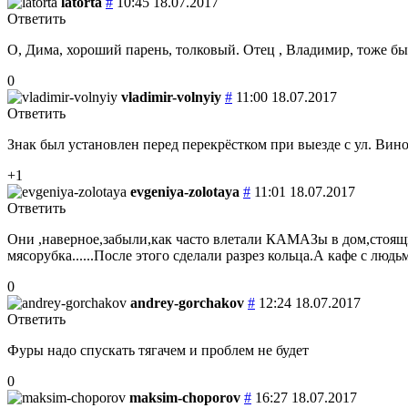
latorta
#
10:45 18.07.2017
Ответить
О, Дима, хороший парень, толковый. Отец , Владимир, тоже б
0
vladimir-volnyiy
#
11:00 18.07.2017
Ответить
Знак был установлен перед перекрёстком при выезде с ул. Вин
+1
evgeniya-zolotaya
#
11:01 18.07.2017
Ответить
Они ,наверное,забыли,как часто влетали КАМАЗы в дом,стоящи
мясорубка......После этого сделали разрез кольца.А кафе с люд
0
andrey-gorchakov
#
12:24 18.07.2017
Ответить
Фуры надо спускать тягачем и проблем не будет
0
maksim-choporov
#
16:27 18.07.2017