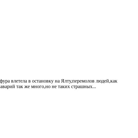
ура влетела в остановку на Ялту,перемолов людей,как
 аварий так же много,но не таких страшных...