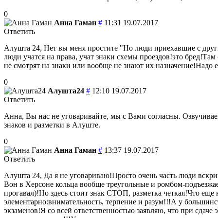
0
Анна Гаман
#
11:31 19.07.2017
Ответить
Алушта 24, Нет вы меня простите "Но люди приехавшие с других
люди учатся на права, учат знаки схемы проездов!это бред!Та
не смотрят на знаки или вообще не знают их назначение!Надо 
0
Алушта24
#
12:10 19.07.2017
Ответить
Анна, Вы нас не уговаривайте, мы с Вами согласны. Озвучивае
знаков и разметки в Алуште.
0
Анна Гаман
#
13:37 19.07.2017
Ответить
Алушта 24, Да я не уговариваю!Просто очень часть люди вскри
Вон в Херсоне кольца вообще треугольные и ромбом-подъезжаеш
прогавал)!Но здесь стоит знак СТОП, разметка четкая!Что ещ
элементарно:внимательность, терпение и разум!!!А у большинст
экзаменов!Я со всей ответственностью заявляю, что при сдаче 