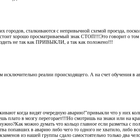
 городов, сталкиваются с непривычной схемой проезда, поскольк
м стоит хорошо просматриваемый знак СТОП!!!Это говорит о том 
ездить не так как ПРИВЫКЛИ, а так как положено!!!
м исключительно реалии происходящего. А на счет обучения в а
кивают когда видят очередную аварию!"привыкли что у них коль
ь плато в мозгу перегорает!!!Но смотришь на знаки или на кра
е нужно?Как можно думать что кольцо главное если разметка с 
ва попавших в аварию либо чего то одного не хватило, либо все
экзаменов из нашей группы сдало самостоятельно только два чел