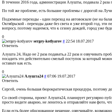
В течении 2016 года, администрация Алушты, подавала 2 раза 
По той же проблеме, есть большие проблемы с дорогой на Лучи
Подземные переходы - один переход на автовокзале (не на бала
Октябрьской - переходы даже без света и уже второй год, эти
вопросу, поэтому надеемся, что к сезону дождей, город уже бу
0
sergey-kotlyarov
#
22:54 18.07.2017
Ответить
Алушта 24, Надо не 2 раза подавать,а 22 раза и озвучивать пр
посадить это действительно смелый поступок за который можно
оставьте как есть.
0
Алушта24
#
07:06 19.07.2017
Ответить
Сергей, очень большая бюрократическая процедура, поэтому до
Со своей стороны, проект Алушта24, планирует регулярно пуб
просто видите аварию, не ленитесь и отправляйте нам фото, ч
Если есть более обоснованное решение, озвучивайте, возможно