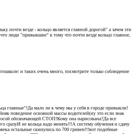
у почти везде - кольцо является главной дорогой" а зачем эти
что люди "привыкшие" к тому что почти везде кольцо главное,
втошколе: и таких очень много, посмотрите только соблюдение
ца главные"!Да мало ли к чему мы у себя в городе привыкли!
йняк поведение основной массы водителей(ну это если знак
полосой обозначающей СТОП!Кому она нарисована?Да все
го сразу
И не кольца надо менять!!!А систему обучения и сдачу
овека остальные скинулись по 700 гривен!!!вот подобные