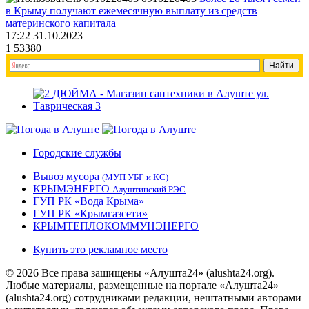
в Крыму получают ежемесячную выплату из средств
материнского капитала
17:22 31.10.2023
1
53380
Городские службы
Вывоз мусора
(МУП УБГ и КС)
КРЫМЭНЕРГО
Алуштинский РЭС
ГУП РК «Вода Крыма»
ГУП РК «Крымгазсети»
КРЫМТЕПЛОКОММУНЭНЕРГО
Купить это рекламное место
© 2026 Все права защищены «Алушта24» (alushta24.org).
Любые материалы, размещенные на портале «Алушта24»
(alushta24.org) сотрудниками редакции, нештатными авторами