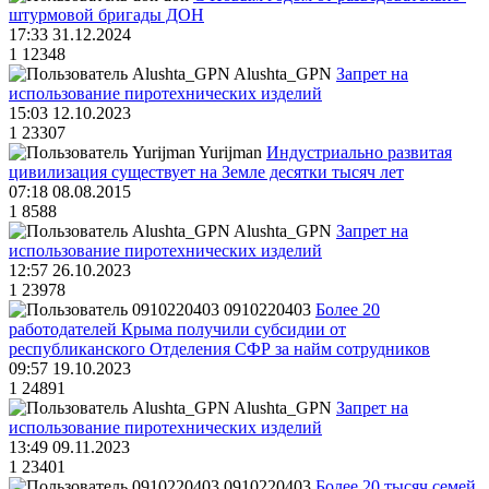
штурмовой бригады ДОН
17:33 31.12.2024
1
12348
Alushta_GPN
Запрет на
использование пиротехнических изделий
15:03 12.10.2023
1
23307
Yurijman
Индустриально развитая
цивилизация существует на Земле десятки тысяч лет
07:18 08.08.2015
1
8588
Alushta_GPN
Запрет на
использование пиротехнических изделий
12:57 26.10.2023
1
23978
0910220403
Более 20
работодателей Крыма получили субсидии от
республиканского Отделения СФР за найм сотрудников
09:57 19.10.2023
1
24891
Alushta_GPN
Запрет на
использование пиротехнических изделий
13:49 09.11.2023
1
23401
0910220403
Более 20 тысяч семей