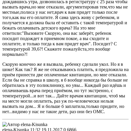
дождавшись утра, дозвонилась в регистратуру с 25 раза чтобы
вызвать врача,но мне отказали, аргументировав тем,что мы не
местные,полиса у нас нет,врач к вам придет только после
того,как вы его оплатите. Я сама здесь живу с ребенком, и
получается я должна была её оставить с такой температурой и
бежать оплачивать детского врача? На это мне
ответили:"Вызовите Скорую, она вас заберёт, ребенок
посидит подождет в приемном покое, а вы сходите и
оплатите, и только тогда к вам придет врач". Посидит? С
температурой 39,6?! Скажите пожалуйста,это вообще
нормально?!
Скорую конечно же я вызвала, ребенку сделали укол. Но я в
шоке! Как так? Я же не отказываюсь платить, я предложила на
приём принести две оплаченные квитанции, но мне отказали.
Если бы не справка в школу, я б вообще никогда бы больше не
обратилась в эту поликлинику, но увы... Каждый раз идёшь и
оплачиваешь врача перед приёмом, но тут экстренно, с
температурой...и вот так... Дайте врачам квитанции, чтоб мы
на месте могли оплатить, раз уж по-человечески нельзя
вызвать на дом... Я и больше б заплатила,только придите, но
нет...видимо у нас не такие дети, раз они без ОМС.
elena-Kisunka
11:32 19.11.2017
0
6866