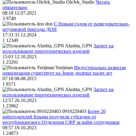
OleJek_Studio
Читать
обязательно
08:18 12.07.2021
3
9740
don
С Новым годом от разведовательно-
штурмовой бригады ДОН
17:33 31.12.2024
1
12340
Alushta_GPN
Запрет на
использование пиротехнических изделий
15:03 12.10.2023
1
23291
Yurijman
Индустриально развитая
цивилизация существует на Земле десятки тысяч лет
07:18 08.08.2015
1
8571
Alushta_GPN
Запрет на
использование пиротехнических изделий
12:57 26.10.2023
1
23962
0910220403
Более 20
работодателей Крыма получили субсидии от
республиканского Отделения СФР за найм сотрудников
09:57 19.10.2023
1
24873