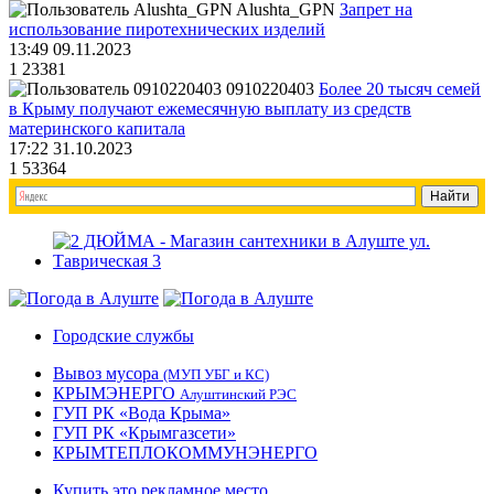
Alushta_GPN
Запрет на
использование пиротехнических изделий
13:49 09.11.2023
1
23381
0910220403
Более 20 тысяч семей
в Крыму получают ежемесячную выплату из средств
материнского капитала
17:22 31.10.2023
1
53364
Городские службы
Вывоз мусора
(МУП УБГ и КС)
КРЫМЭНЕРГО
Алуштинский РЭС
ГУП РК «Вода Крыма»
ГУП РК «Крымгазсети»
КРЫМТЕПЛОКОММУНЭНЕРГО
Купить это рекламное место