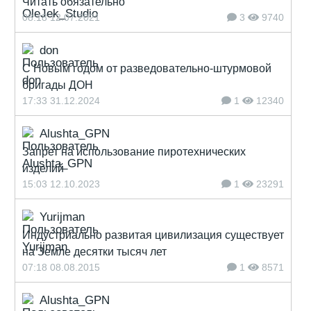
Читать обязательно
08:18 12.07.2021
3
9740
don
С Новым годом от разведовательно-штурмовой
бригады ДОН
17:33 31.12.2024
1
12340
Alushta_GPN
Запрет на использование пиротехнических
изделий
15:03 12.10.2023
1
23291
Yurijman
Индустриально развитая цивилизация существует
на Земле десятки тысяч лет
07:18 08.08.2015
1
8571
Alushta_GPN