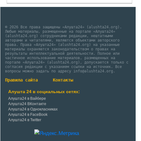
© 2026 Все права защищены «Алушта24» (alushta24.org).
Любые материалы, размещенные на портале «Алушта24»
(alushta24.org) сотрудниками редакции, нештатными
авторами и читателями, являются объектами авторского
права. Права «Алушта24» (alushta24.org) на указанные
материалы охраняются законодательством о правах на
результаты интеллектуальной деятельности. Полное или
частичное использование материалов, размещенных на
портале «Алушта24» (alushta24.org), допускается только с
согласия редакции с указанием ссылки на источник. Все
вопросы можно задать по адресу info@alushta24.org.
Правила сайта
Контакты
Алушта 24 в социальных сетях:
Алушта24 в Вайбере
Алушта24 ВКонтакте
Алушта24 в Однокласниках
Алушта24 в FaceBook
Алушта24 в Twitter