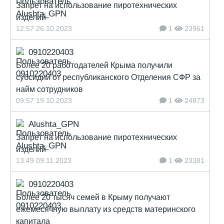
Запрет на использование пиротехнических
изделий
12:57 26.10.2023
1
23961
0910220403
Более 20 работодателей Крыма получили
субсидии от республиканского Отделения СФР за
найм сотрудников
09:57 19.10.2023
1
24873
Alushta_GPN
Запрет на использование пиротехнических
изделий
13:49 09.11.2023
1
23381
0910220403
Более 20 тысяч семей в Крыму получают
ежемесячную выплату из средств материнского
капитала