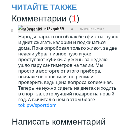
ЧИТАЙТЕ ТАКЖЕ
Комментарии (
1
)
nt3vqah89
#
02:03 07.12.2017
0
Народ я нарыл способ как без физ. нагрузок
ОТВЕТИТЬ
и диет сжигать калории и подкачаться
дома. Пока опробовал только живот, за две
недели убрал пивное пузо и уже
проступают кубики, а у жены за неделю
ушло пару сантиметров на талии. Мы
просто в восторге от этого прибора,
вначале не поверили, но решили
проверить ведь цена вопроса копеечная.
Теперь не нужно сидеть на диетах и ходить
в спорт зал, это лучший подарок на новый
год. А вычитал о нем в этом блоге —
tok.pw/sportdom
Написать комментарий