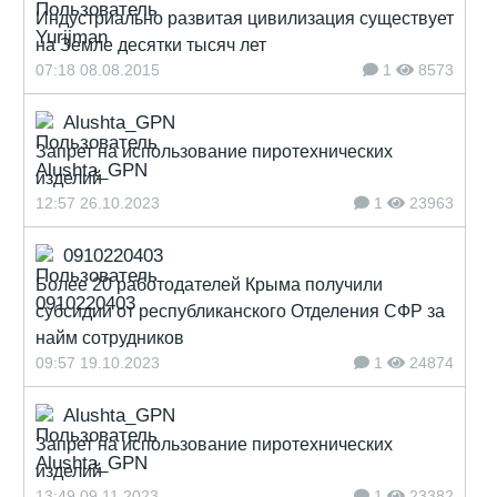
Индустриально развитая цивилизация существует
на Земле десятки тысяч лет
07:18 08.08.2015
1
8573
Alushta_GPN
Запрет на использование пиротехнических
изделий
12:57 26.10.2023
1
23963
0910220403
Более 20 работодателей Крыма получили
субсидии от республиканского Отделения СФР за
найм сотрудников
09:57 19.10.2023
1
24874
Alushta_GPN
Запрет на использование пиротехнических
изделий
13:49 09.11.2023
1
23382