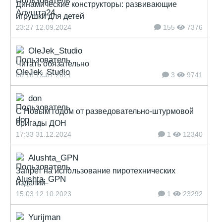
Динамические конструкторы: развивающие
игрушки для детей
23:27 12.09.2024
155
7376
OleJek_Studio
Читать обязательно
08:18 12.07.2021
3
9741
don
С Новым годом от разведовательно-штурмовой
бригады ДОН
17:33 31.12.2024
1
12340
Alushta_GPN
Запрет на использование пиротехнических
изделий
15:03 12.10.2023
1
23292
Yurijman