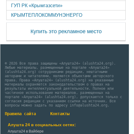
ГУП РК «Крымгазсети»
КРЫМТЕПЛОКОММУНЭНЕРГО
Купить это рекламное место
© 2026 Все права защищены «Алушта24» (alushta24.org).
Любые материалы, размещенные на портале «Алушта24»
(alushta24.org) сотрудниками редакции, нештатными
авторами и читателями, являются объектами авторского
права. Права «Алушта24» (alushta24.org) на указанные
материалы охраняются законодательством о правах на
результаты интеллектуальной деятельности. Полное или
частичное использование материалов, размещенных на
портале «Алушта24» (alushta24.org), допускается только с
согласия редакции с указанием ссылки на источник. Все
вопросы можно задать по адресу info@alushta24.org.
Правила сайта
Контакты
Алушта 24 в социальных сетях:
Алушта24 в Вайбере