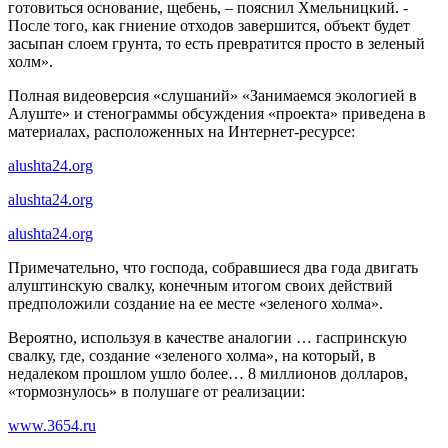
готовиться основание, щебень, – пояснил Хмельницкий. -
После того, как гниение отходов завершится, объект будет
засыпан слоем грунта, то есть превратится просто в зеленый
холм».
Полная видеоверсия «слушаний» «Занимаемся экологией в
Алуште» и стенограммы обсуждения «проекта» приведена в
материалах, расположенных на Интернет-ресурсе:
alushta24.org
alushta24.org
alushta24.org
Примечательно, что господа, собравшиеся два года двигать
алуштинскую свалку, конечным итогом своих действий
предположили создание на ее месте «зеленого холма».
Вероятно, используя в качестве аналогии … гаспринскую
свалку, где, создание «зеленого холма», на который, в
недалеком прошлом ушло более… 8 миллионов долларов,
«тормознулось» в полушаге от реализации:
www.3654.ru