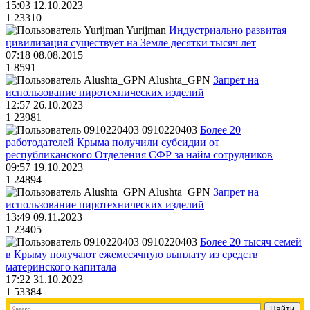
15:03 12.10.2023
1
23310
Yurijman
Индустриально развитая
цивилизация существует на Земле десятки тысяч лет
07:18 08.08.2015
1
8591
Alushta_GPN
Запрет на
использование пиротехнических изделий
12:57 26.10.2023
1
23981
0910220403
Более 20
работодателей Крыма получили субсидии от
республиканского Отделения СФР за найм сотрудников
09:57 19.10.2023
1
24894
Alushta_GPN
Запрет на
использование пиротехнических изделий
13:49 09.11.2023
1
23405
0910220403
Более 20 тысяч семей
в Крыму получают ежемесячную выплату из средств
материнского капитала
17:22 31.10.2023
1
53384