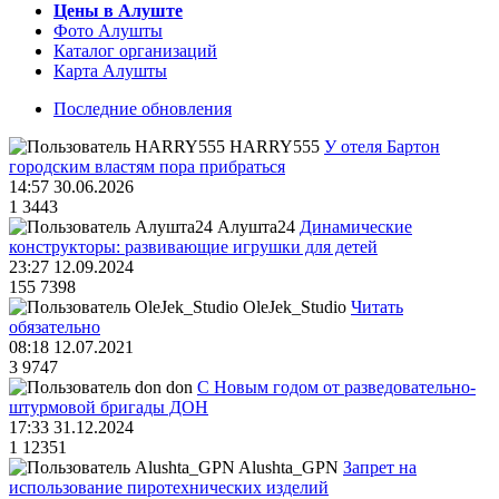
Цены в Алуште
Фото Алушты
Каталог организаций
Карта Алушты
Последние обновления
HARRY555
У отеля Бартон
городским властям пора прибраться
14:57 30.06.2026
1
3443
Алушта24
Динамические
конструкторы: развивающие игрушки для детей
23:27 12.09.2024
155
7398
OleJek_Studio
Читать
обязательно
08:18 12.07.2021
3
9747
don
С Новым годом от разведовательно-
штурмовой бригады ДОН
17:33 31.12.2024
1
12351
Alushta_GPN
Запрет на
использование пиротехнических изделий