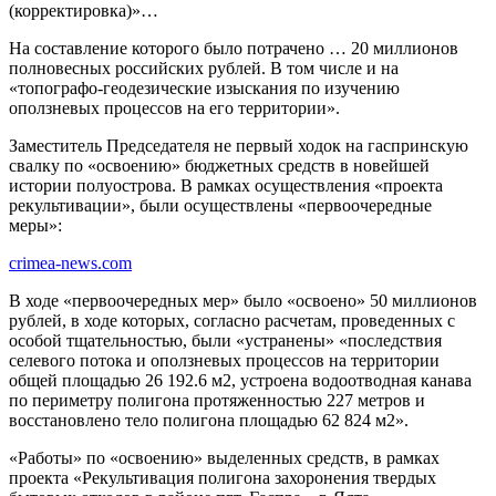
(корректировка)»…
На составление которого было потрачено … 20 миллионов
полновесных российских рублей. В том числе и на
«топографо-геодезические изыскания по изучению
оползневых процессов на его территории».
Заместитель Председателя не первый ходок на гаспринскую
свалку по «освоению» бюджетных средств в новейшей
истории полуострова. В рамках осуществления «проекта
рекультивации», были осуществлены «первоочередные
меры»:
crimea-news.com
В ходе «первоочередных мер» было «освоено» 50 миллионов
рублей, в ходе которых, согласно расчетам, проведенных c
особой тщательностью, были «устранены» «последствия
селевого потока и оползневых процессов на территории
общей площадью 26 192.6 м2, устроена водоотводная канава
по периметру полигона протяженностью 227 метров и
восстановлено тело полигона площадью 62 824 м2».
«Работы» по «освоению» выделенных средств, в рамках
проекта «Рекультивация полигона захоронения твердых