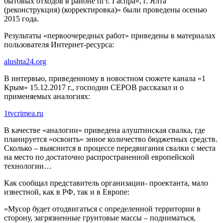
бытовых отходов в районе пгт. Гаспра», г. Ялта
(реконструкция) (корректировка)» были проведены осенью
2015 года.
Результаты «первоочередных работ» приведены в материалах
пользователя Интернет-ресурса:
alushta24.org
В интервью, приведенному в новостном сюжете канала «1
Крым» 15.12.2017 г., господин СЕРОВ рассказал и о
применяемых аналогиях:
1tvcrimea.ru
В качестве «аналогии» приведена алуштинская свалка, где
планируется «освоить» энное количество бюджетных средств.
Сколько – выяснится в процессе передвигания свалки с места
на место по достаточно распространенной европейской
технологии…
Как сообщал представитель организации- проектанта, мало
известной, как в РФ, так и в Европе:
«Мусор будет отодвигаться с определенной территории в
сторону, загрязненные грунтовые массы – подниматься,