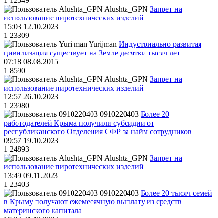
1
12349
Alushta_GPN
Запрет на
использование пиротехнических изделий
15:03 12.10.2023
1
23309
Yurijman
Индустриально развитая
цивилизация существует на Земле десятки тысяч лет
07:18 08.08.2015
1
8590
Alushta_GPN
Запрет на
использование пиротехнических изделий
12:57 26.10.2023
1
23980
0910220403
Более 20
работодателей Крыма получили субсидии от
республиканского Отделения СФР за найм сотрудников
09:57 19.10.2023
1
24893
Alushta_GPN
Запрет на
использование пиротехнических изделий
13:49 09.11.2023
1
23403
0910220403
Более 20 тысяч семей
в Крыму получают ежемесячную выплату из средств
материнского капитала