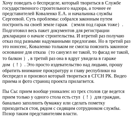
Хочу поведать о беспределе, который твориться в Службе
государственного строительного надзора, а точнее ее
представителей Коваленко Е.А. и начальника службы
Сергеевой. Суть проблемы: собрался законным путем
построить на своей земле гараж （земля под гараж тоже）.
Подготовил весь пакет документов для регистрации
декларации о начале строительства. И втретий раз получаю
отказ под разными надуманными предлогами. Но в третий раз
это нонсенс, Коваленко тольком не смогла пояснить законное
основание для отказа（то санузел не такой, то фасад не такой,
то балкон ）, в третий раз она в вдруг увидела в гараже
дом（！）. Это просто издевательство над людьми, прошу
обратить внимание прокуратуру и главу республики на
беспредел и произвол который твориться в СГСН РК. Видео
приема и фото страниц проекта прилагвется.
Пы Сы: прием вообще уникален: из трех столов где ведется
прием только у одного стола есть стул（！）для граждан,
банально заполнить бумажку или сделать пометку
приходиться стоя, рядом с сидящим сотрудником службы.
Позор таким представителям власти.