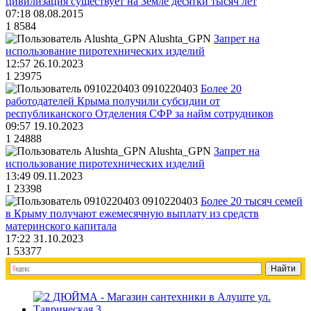
цивилизация существует на Земле десятки тысяч лет
07:18 08.08.2015
1
8584
Alushta_GPN
Запрет на
использование пиротехнических изделий
12:57 26.10.2023
1
23975
0910220403
Более 20
работодателей Крыма получили субсидии от
республиканского Отделения СФР за найм сотрудников
09:57 19.10.2023
1
24888
Alushta_GPN
Запрет на
использование пиротехнических изделий
13:49 09.11.2023
1
23398
0910220403
Более 20 тысяч семей
в Крыму получают ежемесячную выплату из средств
материнского капитала
17:22 31.10.2023
1
53377