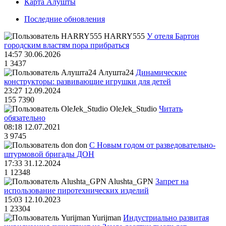
Карта Алушты
Последние обновления
HARRY555
У отеля Бартон
городским властям пора прибраться
14:57 30.06.2026
1
3437
Алушта24
Динамические
конструкторы: развивающие игрушки для детей
23:27 12.09.2024
155
7390
OleJek_Studio
Читать
обязательно
08:18 12.07.2021
3
9745
don
С Новым годом от разведовательно-
штурмовой бригады ДОН
17:33 31.12.2024
1
12348
Alushta_GPN
Запрет на
использование пиротехнических изделий
15:03 12.10.2023
1
23304
Yurijman
Индустриально развитая