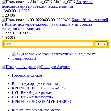
Alushta_GPN
Запрет на
использование пиротехнических изделий
13:49 09.11.2023
1
23406
0910220403
Более 20 тысяч семей
в Крыму получают ежемесячную выплату из средств
материнского капитала
17:22 31.10.2023
1
53385
Городские службы
Вывоз мусора
(МУП УБГ и КС)
КРЫМЭНЕРГО
Алуштинский РЭС
ГУП РК «Вода Крыма»
ГУП РК «Крымгазсети»
КРЫМТЕПЛОКОММУНЭНЕРГО
Купить это рекламное место