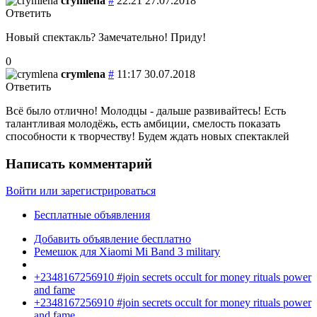
crymlena
#
22:21 27.07.2018
Ответить
Новый спектакль? Замечательно! Приду!
0
crymlena
#
11:17 30.07.2018
Ответить
Всё было отлично! Молодцы - дальше развивайтесь! Есть
талантливая молодёжь, есть амбиции, смелость показать
способности к творчеству! Будем ждать новых спектаклей
Написать комментарий
Войти или зарегистрироваться
Бесплатные объявления
Добавить объявление бесплатно
Ремешок для Xiaomi Mi Band 3 military
+2348167256910 #join secrets occult for money rituals power
and fame
+2348167256910 #join secrets occult for money rituals power
and fame