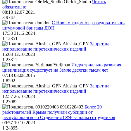
OleJek_Studio
Читать
обязательно
08:18 12.07.2021
3
9747
don
С Новым годом от разведовательно-
штурмовой бригады ДОН
17:33 31.12.2024
1
12351
Alushta_GPN
Запрет на
использование пиротехнических изделий
15:03 12.10.2023
1
23311
Yurijman
Индустриально развитая
цивилизация существует на Земле десятки тысяч лет
07:18 08.08.2015
1
8592
Alushta_GPN
Запрет на
использование пиротехнических изделий
12:57 26.10.2023
1
23982
0910220403
Более 20
работодателей Крыма получили субсидии от
республиканского Отделения СФР за найм сотрудников
09:57 19.10.2023
1
24895