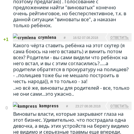
поэтому предлагаю) . Голосование с
предложением найти "виноватых" конечно
очень рейтинговое, но бесперспективное, т.к. в
данной ситуации "виноваты все", а наказан
только ребёнок.
crymlena
ОТВЕТИТЬ
#
16:52 07.08.2018
+1
Какого чёрта ставить ребёнка на этот скутер (я
сама боюсь на него вставать) и винить потом
всех? Родители - вы сами видели что ребёнок на
него встал, и вы с этим согласились?.....а
родители обратятся в прокуратуру на полицаев?
-
..полицаев тоже бы не мешало построить в
честь народа)), я то только - за!
..но всё же, виноваты для родителей - все, только
не они сами...это ужасно..
kompress
ОТВЕТИТЬ
#
23:27 08.08.2018
0
Виноваты власти, которые закрывают глаза на
этот бизнес. Удивительно. что пострадала одна
девочка, а ведь этих устройств на берегу видимо
не видимо и серьезные травмы еще впереди.