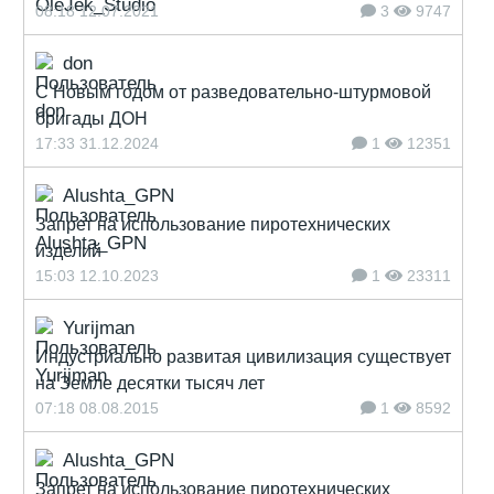
08:18 12.07.2021
3
9747
don
С Новым годом от разведовательно-штурмовой
бригады ДОН
17:33 31.12.2024
1
12351
Alushta_GPN
Запрет на использование пиротехнических
изделий
15:03 12.10.2023
1
23311
Yurijman
Индустриально развитая цивилизация существует
на Земле десятки тысяч лет
07:18 08.08.2015
1
8592
Alushta_GPN
Запрет на использование пиротехнических