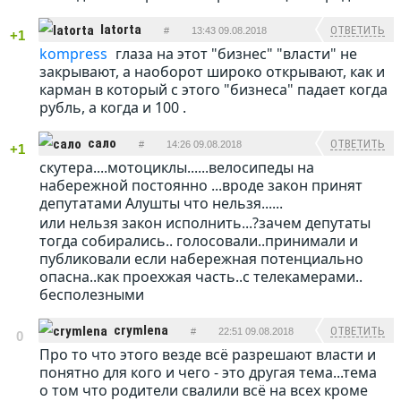
latorta
ОТВЕТИТЬ
#
13:43 09.08.2018
+1
kompress
глаза на этот "бизнес" "власти" не
закрывают, а наоборот широко открывают, как и
карман в который с этого "бизнеса" падает когда
рубль, а когда и 100 .
сало
ОТВЕТИТЬ
#
14:26 09.08.2018
+1
скутера....мотоциклы......велосипеды на
набережной постоянно ...вроде закон принят
депутатами Алушты что нельзя......
или нельзя закон исполнить...?зачем депутаты
тогда собирались.. голосовали..принимали и
публиковали если набережная потенциально
опасна..как проехжая часть..с телекамерами..
бесполезными
crymlena
ОТВЕТИТЬ
#
22:51 09.08.2018
0
Про то что этого везде всё разрешают власти и
понятно для кого и чего - это другая тема...тема
о том что родители свалили всё на всех кроме