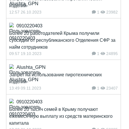
изделий
12:57 26.10.2023
1
23982
0910220403
Более 20 работодателей Крыма получили
субсидии от республиканского Отделения СФР за
найм сотрудников
09:57 19.10.2023
1
24895
Alushta_GPN
Запрет на использование пиротехнических
изделий
13:49 09.11.2023
1
23407
0910220403
Более 20 тысяч семей в Крыму получают
ежемесячную выплату из средств материнского
капитала