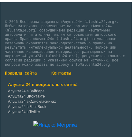
© 2026 Все права защищены «Алушта24» (alushta24.org).
Любые материалы, размещенные на портале «Алушта24»
(alushta24.org) сотрудниками редакции, нештатными
авторами и читателями, являются объектами авторского
права. Права «Алушта24» (alushta24.org) на указанные
материалы охраняются законодательством о правах на
результаты интеллектуальной деятельности. Полное или
частичное использование материалов, размещенных на
портале «Алушта24» (alushta24.org), допускается только с
согласия редакции с указанием ссылки на источник. Все
вопросы можно задать по адресу info@alushta24.org.
Правила сайта
Контакты
Алушта 24 в социальных сетях:
Алушта24 в Вайбере
Алушта24 ВКонтакте
Алушта24 в Однокласниках
Алушта24 в FaceBook
Алушта24 в Twitter