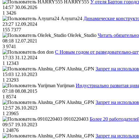
HARRY555
У отеля Бартон городс
14:57 30.06.2026
1
3426
Алушта24
Динамические конструкт
23:27 12.09.2024
155
7377
OleJek_Studio
Читать обязательно
08:18 12.07.2021
3
9741
don
С Новым годом от разведовательно-ш
17:33 31.12.2024
1
12343
Alushta_GPN
Запрет на использо
15:03 12.10.2023
1
23293
Yurijman
Индустриально развитая циви
07:18 08.08.2015
1
8574
Alushta_GPN
Запрет на использо
12:57 26.10.2023
1
23965
0910220403
Более 20 работодател
09:57 19.10.2023
1
24876
Alushta_GPN
Запрет на использо