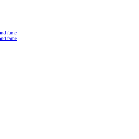
 and fame
 and fame