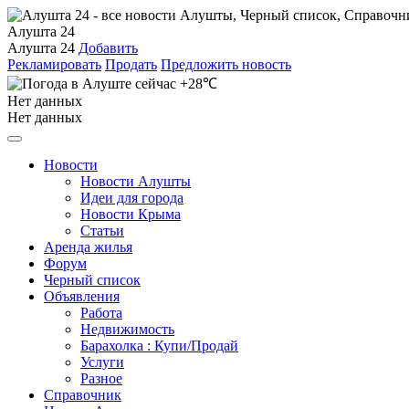
Алушта 24
Алушта 24
Добавить
Рекламировать
Продать
Предложить новость
+28℃
Нет данных
Нет данных
Новости
Новости Алушты
Идеи для города
Новости Крыма
Статьи
Аренда жилья
Форум
Черный список
Объявления
Работа
Недвижимость
Барахолка : Купи/Продай
Услуги
Разное
Справочник