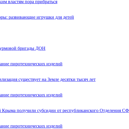
ким властям пора прибраться
оры: развивающие игрушки для детей
турмовой бригады ДОН
вание пиротехнических изделий
лизация существует на Земле десятки тысяч лет
вание пиротехнических изделий
ей Крыма получили субсидии от республиканского Отделения СФ
вание пиротехнических изделий