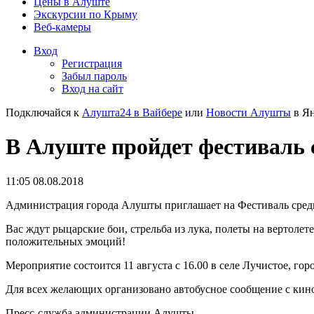
Цены в Алуште
Экскурсии по Крыму
Веб-камеры
Вход
Регистрация
Забыл пароль
Вход на сайт
Подключайся к
Алушта24 в Вайбере
или
Новости Алушты
в Ян
В Алуште пройдет фестиваль 
11:05 08.08.2018
Администрация города Алушты приглашает на Фестиваль сред
Вас ждут рыцарские бои, стрельба из лука, полеты на вертолет
положительных эмоций!
Мероприятие состоится 11 августа с 16.00 в селе Лучистое, го
Для всех желающих организовано автобусное сообщение с кин
Пресс-служба администрации Алушты.