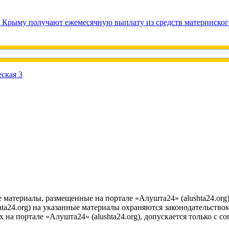
в Крыму получают ежемесячную выплату из средств материнског
е материалы, размещенные на портале «Алушта24» (alushta24.or
ta24.org) на указанные материалы охраняются законодательством
на портале «Алушта24» (alushta24.org), допускается только с с