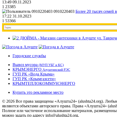
13:49 09.11.2023
1
23385
0910220403
Более 20 тысяч семей 
17:22 31.10.2023
1
53366
Городские службы
Вывоз мусора
(МУП УБГ и КС)
КРЫМЭНЕРГО
Алуштинский РЭС
ГУП РК «Вода Крыма»
ГУП РК «Крымгазсети»
КРЫМТЕПЛОКОММУНЭНЕРГО
Купить это рекламное место
© 2026 Все права защищены «Алушта24» (alushta24.org). Любы
являются объектами авторского права. Права «Алушта24» (alush
Полное или частичное использование материалов, размещенных 
можно задать по адресу info@alushta24.org.