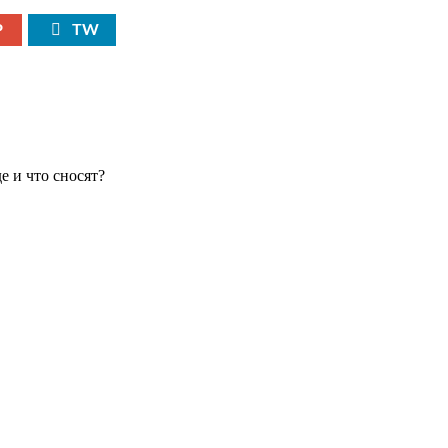
P
TW
е и что сносят?