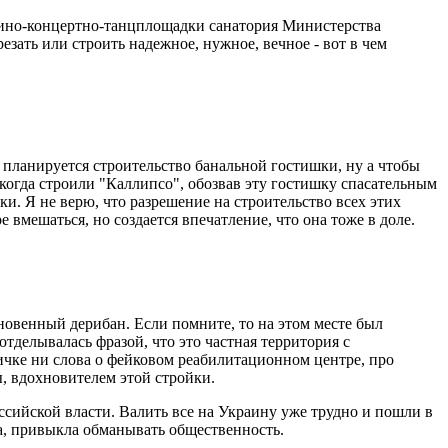
е кино-концертно-танцплощадки санатория Министерства
зать или строить надежное, нужное, вечное - вот в чем
 планируется строительство банальной гостишки, ну а чтобы
когда строили "Каллипсо", обозвав эту гостишку спасательным
и. Я не верю, что разрешение на строительство всех этих
мешаться, но создается впечатление, что она тоже в доле.
овенный дерибан. Если помните, то на этом месте был
отделывалась фразой, что это частная территория с
чке ни слова о фейковом реабилитационном центре, про
ы, вдохновителем этой стройки.
ссийской власти. Валить все на Украину уже трудно и пошли в
а, привыкла обманывать общественность.