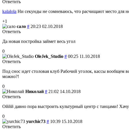
Ответить
kalalola
Ни секунды не сомневаюсь, что расчищают место для н
+1
сало
#
20:23 02.10.2018
Ответить
Да новая постройка займет весь угол
0
OleJek_Studio
#
00:25 11.10.2018
Ответить
Под снос идет столовая клуб Рабочий уголок, кассы вообщем в
можно?!
0
Николай
#
21:02 14.10.2018
Ответить
Оййй давно пора выстроить культурный центр с танцами! Хачу 
0
yurchic73
#
10:39 15.10.2018
Ответить