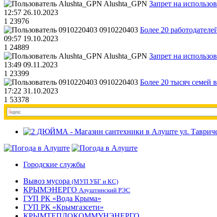
Alushta_GPN
Запрет на использо
12:57 26.10.2023
1
23976
0910220403
Более 20 работодател
09:57 19.10.2023
1
24889
Alushta_GPN
Запрет на использо
13:49 09.11.2023
1
23399
0910220403
Более 20 тысяч семей 
17:22 31.10.2023
1
53378
Городские службы
Вывоз мусора
(МУП УБГ и КС)
КРЫМЭНЕРГО
Алуштинский РЭС
ГУП РК «Вода Крыма»
ГУП РК «Крымгазсети»
КРЫМТЕПЛОКОММУНЭНЕРГО