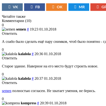
VK
FB
OK
MR
G
Читайте также
Комментарии (
10
)
0
semen
#
19:23 01.10.2018
Ответить
А соабо было сделать ещё пару снимков, чтоб было понятно - гд
0
kalalola
#
20:36 01.10.2018
Ответить
Старое здание. Наверное на его место будут строить новое.
0
kalalola
#
20:37 01.10.2018
Ответить
semen
полностью согласен. Не хватает умения, не берись.
0
kompress
#
20:39 01.10.2018