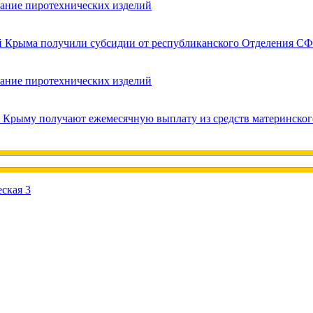
вание пиротехнических изделий
ей Крыма получили субсидии от республиканского Отделения СФ
вание пиротехнических изделий
в Крыму получают ежемесячную выплату из средств материнског