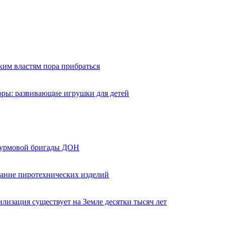
ким властям пора прибраться
оры: развивающие игрушки для детей
турмовой бригады ДОН
вание пиротехнических изделий
лизация существует на Земле десятки тысяч лет