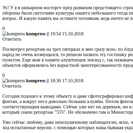
Ух! У я в шикарном восторге пред размахом предстоящего стр
обороны были светочами культуры нашего небольшого тогда еще
вопрос. И какую память вы оставите потомкам, ведь ничто не в
0
kompress
#
19:54 15.10.2018
Ответить
Посмотрел репортаж на трех пятерках и мне сразу ясно, по бл
народ не очень возмущался, то решили назвать эту гостишку р
пунктом. Еще жив в памяти алуштинцев эпизод с, так называем
объектов оформлялись без корыстной заинтересованности предс
0
kompress
#
18:30 17.10.2018
Ответить
Сегодня подошел к этому объекту и даже сфотографировал инф
фонтан, а вокруг него довольно большие клумбы. Потом фонтан 
соответствующим выводами. Сейчас уже нет ни деревьев, ни к
который сняли репортаж "555". Не обозначено там и Министерст
Уже сейчас любому, даже неискушенному наблюдателю, ясно, ч
ход испытанные версии, с помощью которых наша бывшая укра