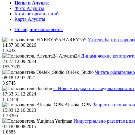
Цены в Алуште
Фото Алушты
Каталог организаций
Карта Алушты
Последние обновления
HARRY555
У отеля Бартон городс
14:57 30.06.2026
1
3438
Алушта24
Динамические конструкт
23:27 12.09.2024
155
7393
OleJek_Studio
Читать обязательно
08:18 12.07.2021
3
9745
don
С Новым годом от разведовательно-ш
17:33 31.12.2024
1
12348
Alushta_GPN
Запрет на использо
15:03 12.10.2023
1
23305
Yurijman
Индустриально развитая циви
07:18 08.08.2015
1
8585