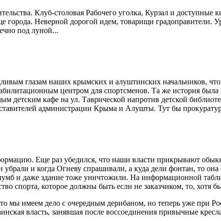
оительства. Клуб-столовая Рабочего уголка, Курзал и доступны
 города. Неверной дорогой идем, товарищи градоправители. Уре
ечно под луной...
удливым глазам наших крымских и алуштинских начальников, что
еабилитационным центром для спортсменов. Та же история была 
ым детским кафе на ул. Таврической напротив детской библиотек
тавителей администрации Крыма и Алушты. Тут бы прокуратуре в
ормацию. Еще раз убедился, что наши власти прикрывают обыкн
убрали и когда Огневу спрашивали, а куда дели фонтан, то она 
лумб и даже здание тоже уничтожили. На информационной табли
во спорта, которое должны быть если не заказчиком, то, хотя б
то мы имеем дело с очередным дерибаном, но теперь уже при Ро
инская власть, занявшая после воссоединения привычные кресл