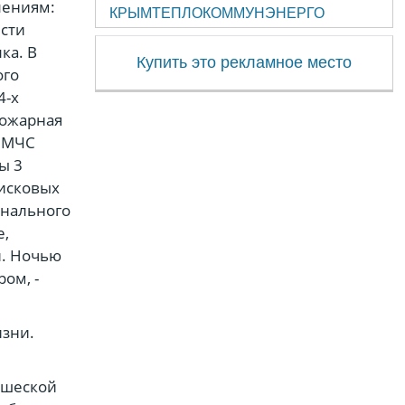
лениям:
КРЫМТЕПЛОКОММУНЭНЕРГО
ести
ка. В
Купить это рекламное место
ого
4-х
Пожарная
У МЧС
ы 3
оисковых
онального
е,
и. Ночью
ом, -
изни.
ошеской