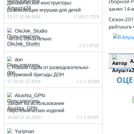
сборной Р
Динамические конструкторы:
занял 14-
развивающие игрушки для детей
23:27 12.09.2024
155
7379
Сезон-201
рейтинге 
OleJek_Studio
Читать обязательно
08:18 12.07.2021
3
9742
don
А
С Новым годом от разведовательно-
штурмовой бригады ДОН
ОЦЕ
17:33 31.12.2024
1
12344
Alushta_GPN
Запрет на использование
пиротехнических изделий
15:03 12.10.2023
1
23297
Yurijman