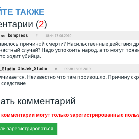
ЙТЕ ТАКЖЕ
нтарии (
2
)
kompress
#
18:44 17.06.2019
явилось причиной смерти? Насильственные действия др
частный случай? Надо успокоить народ, а то могут появи
-то ходит убийца.
OleJek_Studio
#
09:38 18.06.2019
лчивается. Неизвестно что там произошло. Причину скр
 следствие
ать комментарий
ли зарегистрироваться