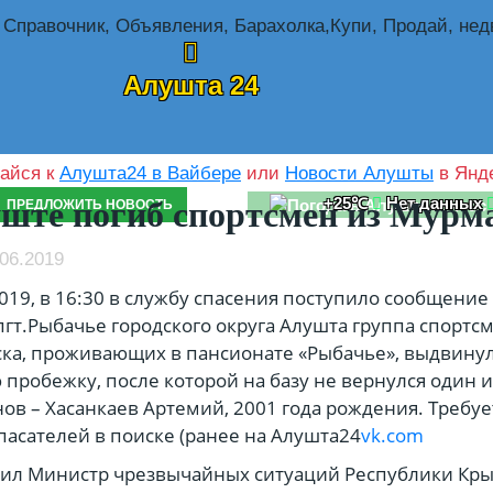
Алушта 24
айся к
Алушта24 в Вайбере
или
Новости Алушты
в Янде
+25℃
Нет данных
ште погиб спортсмен из Мурм
ПРЕДЛОЖИТЬ НОВОСТЬ
06.2019
019, в 16:30 в службу спасения поступило сообщение 
пгт.Рыбачье городского округа Алушта группа спортс
ка, проживающих в пансионате «Рыбачье», выдвинул
пробежку, после которой на базу не вернулся один и
ов – Хасанкаев Артемий, 2001 года рождения. Требуе
асателей в поиске (ранее на Алушта24
vk.com
щил Министр чрезвычайных ситуаций Республики Кр