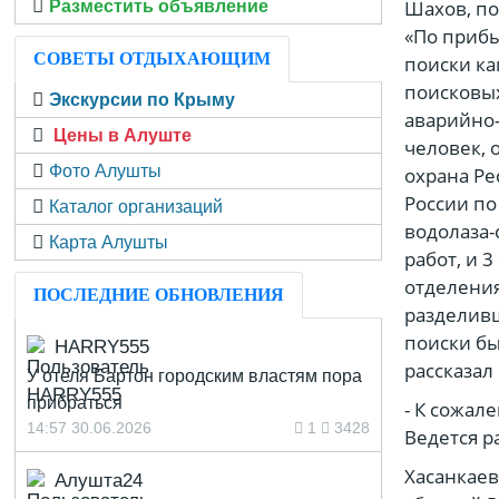
Шахов, по
Разместить объявление
«По прибы
СОВЕТЫ ОТДЫХАЮЩИМ
поиски ка
поисковых
Экскурсии по Крыму
аварийно-
Цены в Алуште
человек, 
Фото Алушты
охрана Ре
России по
Каталог организаций
водолаза-
Карта Алушты
работ, и 
отделени
ПОСЛЕДНИЕ ОБНОВЛЕНИЯ
разделивш
поиски бы
HARRY555
рассказал
У отеля Бартон городским властям пора
прибраться
- К сожал
14:57 30.06.2026
1
3428
Ведется р
Хасанкаев
Алушта24