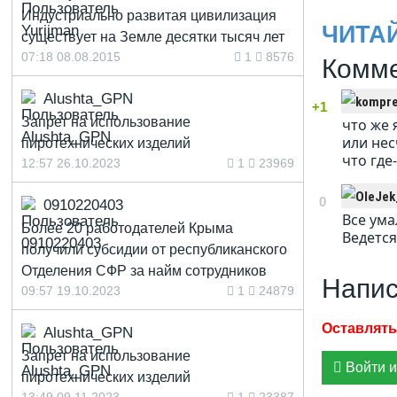
Индустриально развитая цивилизация
ЧИТА
существует на Земле десятки тысяч лет
07:18 08.08.2015
1
8576
Комме
Alushta_GPN
+1
Запрет на использование
что же 
или нес
пиротехнических изделий
что где
12:57 26.10.2023
1
23969
0
0910220403
Все ума
Более 20 работодателей Крыма
Ведется
получили субсидии от республиканского
Отделения СФР за найм сотрудников
Напис
09:57 19.10.2023
1
24879
Alushta_GPN
Запрет на использование
Войти и
пиротехнических изделий