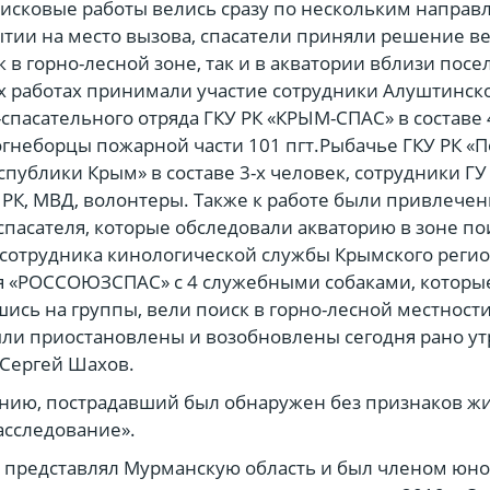
исковые работы велись сразу по нескольким направ
тии на место вызова, спасатели приняли решение в
к в горно-лесной зоне, так и в акватории вблизи посел
 работах принимали участие сотрудники Алуштинск
спасательного отряда ГКУ РК «КРЫМ-СПАС» в составе 
огнеборцы пожарной части 101 пгт.Рыбачье ГКУ РК «
спублики Крым» в составе 3-х человек, сотрудники Г
 РК, МВД, волонтеры. Также к работе были привлечен
спасателя, которые обследовали акваторию в зоне п
3 сотрудника кинологической службы Крымского реги
я «РОССОЮЗСПАС» с 4 служебными собаками, которы
ись на группы, вели поиск в горно-лесной местност
ли приостановлены и возобновлены сегодня рано утр
 Сергей Шахов.
ению, пострадавший был обнаружен без признаков ж
асследование».
 представлял Мурманскую область и был членом юн