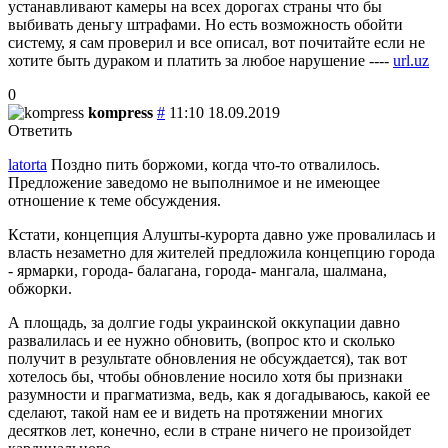
устанавливают камеры на всех дорогах страны что бы
выбивать деньгу штрафами. Но есть возможность обойти
систему, я сам проверил и все описал, вот почитайте если не
хотите быть дураком и платить за любое нарушение ----
url.uz
0
kompress
#
11:10 18.09.2019
Ответить
latorta
Поздно пить боржоми, когда что-то отвалилось.
Предложение заведомо не выполнимое и не имеющее
отношение к теме обсуждения.
Кстати, концепция Алушты-курорта давно уже провалилась и
власть незаметно для жителей предложила концепцию города
- ярмарки, города- балагана, города- мангала, шалмана,
обжорки.
А площадь, за долгие годы украинской оккупации давно
развалилась и ее нужно обновить, (вопрос кто и сколько
получит в результате обновления не обсуждается), так вот
хотелось бы, чтобы обновление носило хотя бы признаки
разумности и прагматизма, ведь, как я догадываюсь, какой ее
сделают, такой нам ее и видеть на протяжении многих
десятков лет, конечно, если в стране ничего не произойдет