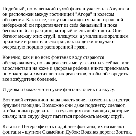
Подобный, но маленький сухой фонтан уже есть в Алуште и
он расположен между гостиницей "Агора" и колесом
обозрения. Как и все, что у нас находится на центральной
набережной он представляет из себя банальный и пока
бесплатный аттракцион, который очень любят дети. Они
бегают между этих струй, плещутся, а умиленные зрелищем
прохожие и родители смотрят, как их детки получают
очередную порцию растворенной грязи.
Конечно, как и во всех фонтанах воду стараются
обеззараживать, но как реагенты могут сказаться сейчас, или
впоследствии на коже и здоровье ребенка никто предсказать
не может, да и хватит ли этих реагентов, чтобы обезвредить
все возбудители болезней.
И детям и бомжам эти сухие фонтаны очень по вкусу.
Вот такой аттракцион наша власть хочет разместить в центре
будущей площади. Возможно они даже подсветку сделают,
чтобы ночью радовать глаз гуляющих отдыхающих, которые
спьяну, или сдуру будут пытаться пробежать между струй.
Кстати в Петергофе есть подобные фонтаны, их называют
фонтаны - шутихи Скамейки; Дубок; Водяная дорога; Зонтик.