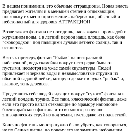
В нашем понимании, это обычные аттракционы. Новая власть
предлагает жителям и в меньшей степени отдыхающим,
поскольку их место притяжение - набережные, обычный и
небезопасный для здоровья АТТРАКЦИОН.
Возле такого фонтана не посидишь, наслаждаясь прохладой и
журчанием воды, а в летний период наша площадь, как была
"сковородкой" под палящими лучами летнего солнца, так и
останется.
Взять к примеру, фонтан "Рыбак" на центральной
набережной, ведь скамейки вокруг него редко бывают
пустыми, несмотря на ужас самой скульптуры. Людей
привлекает и зеркало воды и незамысловатые струйки из
обычной садовой лейки, которую держит в руках "рыбак" и,
главное, тень деревьев.
Представить себе людей сидящих вокруг "сухого" фонтана в
летний полдень трудно. Все таки, классический фонтан, даже
если это просто капли стекающие по мрамору наподобие
бахчисарайского фонтана и то во много раз лучше
эпизодических струй из под земли, пусть даже из подсветкой.
Конечно фонтан - монстр нужно было убрать, как говориться,
не по Сеньке шапка, но почему его не заменить небольшим