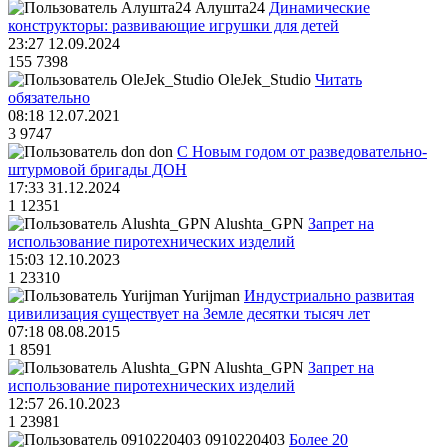
Алушта24
Динамические
конструкторы: развивающие игрушки для детей
23:27 12.09.2024
155
7398
OleJek_Studio
Читать
обязательно
08:18 12.07.2021
3
9747
don
С Новым годом от разведовательно-
штурмовой бригады ДОН
17:33 31.12.2024
1
12351
Alushta_GPN
Запрет на
использование пиротехнических изделий
15:03 12.10.2023
1
23310
Yurijman
Индустриально развитая
цивилизация существует на Земле десятки тысяч лет
07:18 08.08.2015
1
8591
Alushta_GPN
Запрет на
использование пиротехнических изделий
12:57 26.10.2023
1
23981
0910220403
Более 20