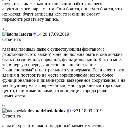
появятся, так же, как и трансляции работы нашего
алуштинского парламента. Они боятся, они тупо боятся, что
их косяки будут записаны кем то и они не смогут
перемонтировать.эту запись.
+1
latorta
#
14:20 17.09.2019
Ответить
главная площадь даже с существующим фонтаном (
работающим, это важно) конечно должна быть и она должна
быть праздничной, нарядной, функциональной. Как по мне,
то, в первую очередь, диссонанс вносит здание
"горисполкома" и центрального универмага. Если снести эти
здания и построить на месте горисполкома новое, более
функциональное и дизайнерски выверенное сооружение, а на
месте универмага современный, многоуровневый торговый
центр, с низкими ценами, то концепция города резко
поменяется.
0
nadzhedakulov
#
03:31 18.09.2019
Ответить
а вы в курсе что власти на данный момент массово