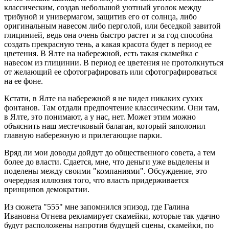
классическим, создав небольшой уютный уголок между
трибуной и универмагом, защитив его от солнца, либо
оригинальным навесом либо перголой, или беседкой завитой
глицинией, ведь она очень быстро растет и за год способна
создать прекрасную тень, а какая красота будет в период ее
цветения. В Ялте на набережной, есть такая скамейка с
навесом из глицинии. В период ее цветения не протолкнуться
от желающий ее сфотографировать или сфотографироваться
на ее фоне.
Кстати, в Ялте на набережной я не видел никаких сухих
фонтанов. Там отдали предпочтение классическим. Они там,
в Ялте, это понимают, а у нас, нет. Может этим можно
объяснить наш местечковый балаган, который заполонил
главную набережную и прилегающие парки.
Вряд ли мои доводы дойдут до общественного совета, а тем
более до власти. Сдается, мне, что деньги уже выделены и
поделены между своими "компаниями". Обсуждение, это
очередная иллюзия того, что власть придерживается
принципов демократии.
Из сюжета "555" мне запомнился эпизод, где Галина
Ивановна Огнева рекламирует скамейки, которые так удачно
будут расположены напротив будущей сцены, скамейки, по