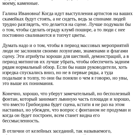
моему, каменные.
Галина Ивановна! Когда идут выступления артистов на ваших
скамейках будут стоять, а не сидеть, ведь за спинами людей
трудно разглядеть, что делается на сцене. Лучше подумали бы
о том, чтобы сделать ограду клумб пошире, а то люди с нее
постоянно сваливаются и топчут цветы.
Думать надо и о том, чтобы в период массовых мероприятий
люди не заслоняли своими лозунгами, знаменами и флагами
сцену. Эти атрибуты хороши для шествий, демонстраций, а в
период митингов их лучше убрать, чтобы обеспечить задним
рядам нормальный обзор. Если бы наши руководители, хоть
изредка спускались вниз, но не в первые ряды, а туда
подальше в толпу, то они бы поняли о чем я говорю, но увы,
это выше их понимания.
Конечно, хорошо, что уберут замечательный, но бесполезный
фонтан, который занимает львиную часть площади и хорошо,
что вместо Грибоедова будет сцена, кстати я не раз на этом
настаивал, но убежден, что вопрос с фонтаном не продуман и
когда он будет построен, всем станет видна его
бессмысленность.
В отличии от келейных заседаний, так называемого,