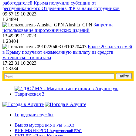
работодателей Крыма получили субсидии от
республиканского Отделения СФР за найм сотрудников
09:57 19.10.2023
1
24894
Alushta_GPN
Запрет на
использование пиротехнических изделий
13:49 09.11.2023
1
23404
0910220403
Более 20 тысяч семей
в Крыму получают ежемесячную выплату из средств
материнского капитала
17:22 31.10.2023
1
53384
Городские службы
Вывоз мусора
(МУП УБГ и КС)
КРЫМЭНЕРГО
Алуштинский РЭС
ГУП РК «Вода Крыма»