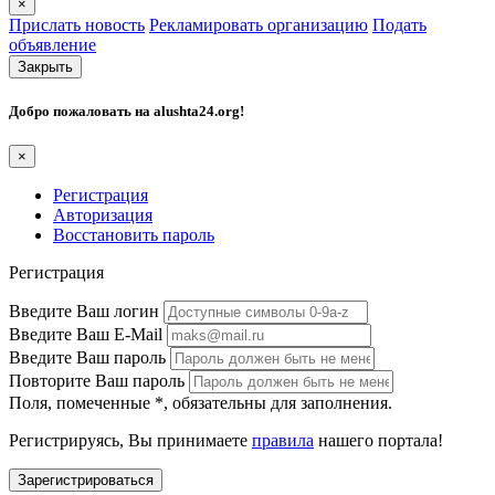
×
Прислать новость
Рекламировать организацию
Подать
объявление
Закрыть
Добро пожаловать на
alushta24.org
!
×
Регистрация
Авторизация
Восстановить пароль
Регистрация
Введите Ваш логин
Введите Ваш E-Mail
Введите Ваш пароль
Повторите Ваш пароль
Поля, помеченные
*
, обязательны для заполнения.
Регистрируясь, Вы принимаете
правила
нашего портала!