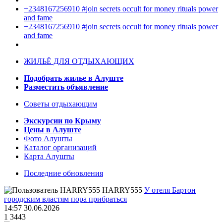
+2348167256910 #join secrets occult for money rituals power
and fame
+2348167256910 #join secrets occult for money rituals power
and fame
ЖИЛЬЁ ДЛЯ ОТДЫХАЮЩИХ
Подобрать жилье в Алуште
Разместить объявление
Советы отдыхающим
Экскурсии по Крыму
Цены в Алуште
Фото Алушты
Каталог организаций
Карта Алушты
Последние обновления
HARRY555
У отеля Бартон
городским властям пора прибраться
14:57 30.06.2026
1
3443