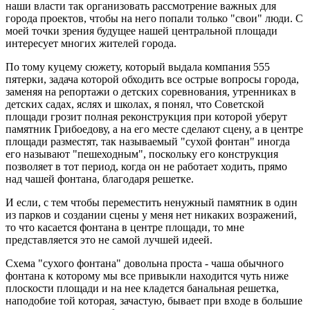
наши власти так организовать рассмотрение важных для
города проектов, чтобы на него попали только "свои" люди. С
моей точки зрения будущее нашей центральной площади
интересует многих жителей города.
По тому куцему сюжету, который выдала компания 555
пятерки, задача которой обходить все острые вопросы города,
заменяя на репортажи о детских соревнования, утренниках в
детских садах, яслях и школах, я понял, что Советской
площади грозит полная реконструкция при которой уберут
памятник Грибоедову, а на его месте сделают сцену, а в центре
площади разместят, так называемый "сухой фонтан" иногда
его называют "пешеходным", поскольку его конструкция
позволяет в тот период, когда он не работает ходить, прямо
над чашей фонтана, благодаря решетке.
И если, с тем чтобы переместить ненужный памятник в один
из парков и создании сцены у меня нет никаких возражений,
то что касается фонтана в центре площади, то мне
представляется это не самой лучшей идеей.
Схема "сухого фонтана" довольна проста - чаша обычного
фонтана к которому мы все привыкли находится чуть ниже
плоскости площади и на нее кладется банальная решетка,
наподобие той которая, зачастую, бывает при входе в большие