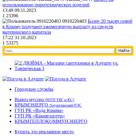
использование пиротехнических изделий
13:49 09.11.2023
1
23396
0910220403
Более 20 тысяч семей
в Крыму получают ежемесячную выплату из средств
материнского капитала
17:22 31.10.2023
1
53375
Городские службы
Вывоз мусора
(МУП УБГ и КС)
КРЫМЭНЕРГО
Алуштинский РЭС
ГУП РК «Вода Крыма»
ГУП РК «Крымгазсети»
КРЫМТЕПЛОКОММУНЭНЕРГО
Купить это рекламное место