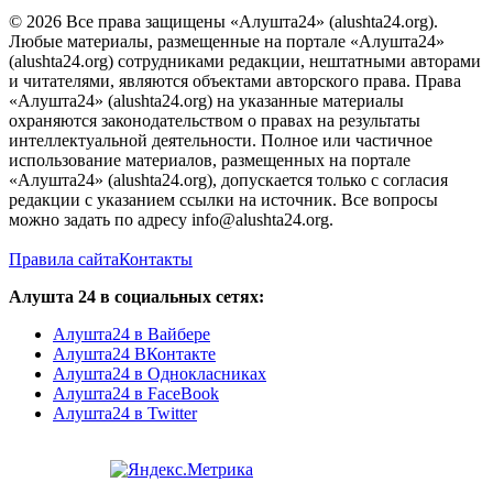
© 2026 Все права защищены «Алушта24» (alushta24.org).
Любые материалы, размещенные на портале «Алушта24»
(alushta24.org) сотрудниками редакции, нештатными авторами
и читателями, являются объектами авторского права. Права
«Алушта24» (alushta24.org) на указанные материалы
охраняются законодательством о правах на результаты
интеллектуальной деятельности. Полное или частичное
использование материалов, размещенных на портале
«Алушта24» (alushta24.org), допускается только с согласия
редакции с указанием ссылки на источник. Все вопросы
можно задать по адресу info@alushta24.org.
Правила сайта
Контакты
Алушта 24 в социальных сетях:
Алушта24 в Вайбере
Алушта24 ВКонтакте
Алушта24 в Однокласниках
Алушта24 в FaceBook
Алушта24 в Twitter