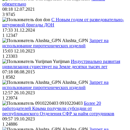
обязательно
08:18 12.07.2021
3
9745
don
С Новым годом от разведовательно-
штурмовой бригады ДОН
17:33 31.12.2024
1
12347
Alushta_GPN
Запрет на
использование пиротехнических изделий
15:03 12.10.2023
1
23303
Yurijman
Индустриально развитая
цивилизация существует на Земле десятки тысяч лет
07:18 08.08.2015
1
8582
Alushta_GPN
Запрет на
использование пиротехнических изделий
12:57 26.10.2023
1
23974
0910220403
Более 20
работодателей Крыма получили субсидии от
республиканского Отделения СФР за найм сотрудников
09:57 19.10.2023
1
24886
Alushta_GPN
Запрет на