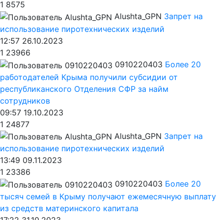
1
8575
Alushta_GPN
Запрет на
использование пиротехнических изделий
12:57 26.10.2023
1
23966
0910220403
Более 20
работодателей Крыма получили субсидии от
республиканского Отделения СФР за найм
сотрудников
09:57 19.10.2023
1
24877
Alushta_GPN
Запрет на
использование пиротехнических изделий
13:49 09.11.2023
1
23386
0910220403
Более 20
тысяч семей в Крыму получают ежемесячную выплату
из средств материнского капитала