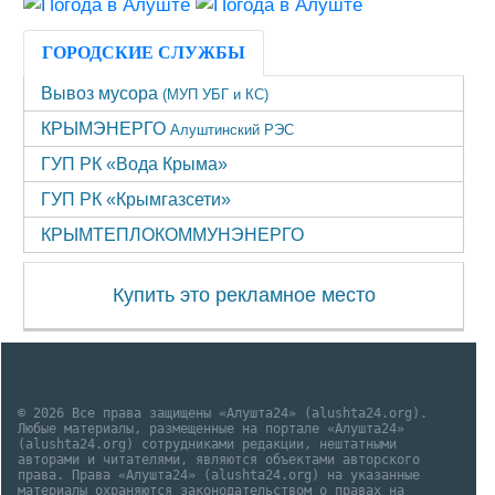
ГОРОДСКИЕ СЛУЖБЫ
Вывоз мусора
(МУП УБГ и КС)
КРЫМЭНЕРГО
Алуштинский РЭС
ГУП РК «Вода Крыма»
ГУП РК «Крымгазсети»
КРЫМТЕПЛОКОММУНЭНЕРГО
Купить это рекламное место
© 2026 Все права защищены «Алушта24» (alushta24.org).
Любые материалы, размещенные на портале «Алушта24»
(alushta24.org) сотрудниками редакции, нештатными
авторами и читателями, являются объектами авторского
права. Права «Алушта24» (alushta24.org) на указанные
материалы охраняются законодательством о правах на