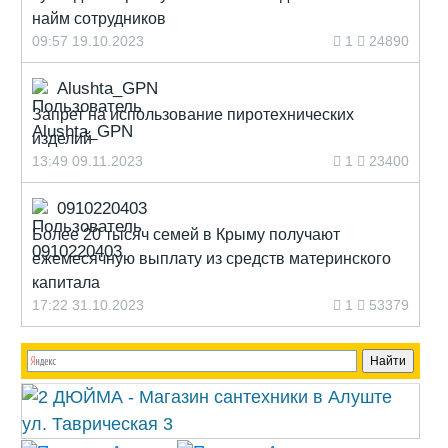
найм сотрудников
09:57 19.10.2023
1
24890
Alushta_GPN
Запрет на использование пиротехнических
изделий
13:49 09.11.2023
1
23400
0910220403
Более 20 тысяч семей в Крыму получают
ежемесячную выплату из средств материнского
капитала
17:22 31.10.2023
1
53379