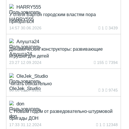
HARRY555
У отеля Бартон городским властям пора
прибраться
14:57 30.06.2026
1
3439
Алушта24
Динамические конструкторы: развивающие
игрушки для детей
23:27 12.09.2024
155
7394
OleJek_Studio
Читать обязательно
08:18 12.07.2021
3
9745
don
С Новым годом от разведовательно-штурмовой
бригады ДОН
17:33 31.12.2024
1
12348