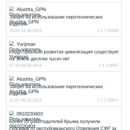
Alushta_GPN
Запрет на использование пиротехнических
изделий
15:03 12.10.2023
1
23306
Yurijman
Индустриально развитая цивилизация существует
на Земле десятки тысяч лет
07:18 08.08.2015
1
8587
Alushta_GPN
Запрет на использование пиротехнических
изделий
12:57 26.10.2023
1
23977
0910220403
Более 20 работодателей Крыма получили
субсидии от республиканского Отделения СФР за