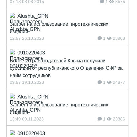
07:18 08.08.2015
1
8575
Alushta_GPN
Запрет на использование пиротехнических
изделий
12:57 26.10.2023
1
23968
0910220403
Более 20 работодателей Крыма получили
субсидии от республиканского Отделения СФР за
найм сотрудников
09:57 19.10.2023
1
24877
Alushta_GPN
Запрет на использование пиротехнических
изделий
13:49 09.11.2023
1
23386
0910220403