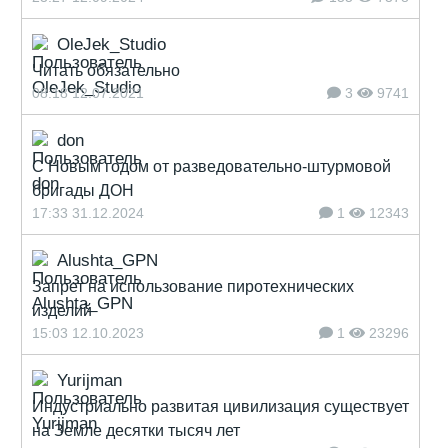
OleJek_Studio
Читать обязательно
08:18 12.07.2021
3
9741
don
С Новым годом от разведовательно-штурмовой
бригады ДОН
17:33 31.12.2024
1
12343
Alushta_GPN
Запрет на использование пиротехнических
изделий
15:03 12.10.2023
1
23296
Yurijman
Индустриально развитая цивилизация существует
на Земле десятки тысяч лет