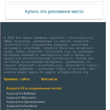
Купить это рекламное место
© 2026 Все права защищены «Алушта24» (alushta24.org).
Любые материалы, размещенные на портале «Алушта24»
(alushta24.org) сотрудниками редакции, нештатными
авторами и читателями, являются объектами авторского
права. Права «Алушта24» (alushta24.org) на указанные
материалы охраняются законодательством о правах на
результаты интеллектуальной деятельности. Полное или
частичное использование материалов, размещенных на
портале «Алушта24» (alushta24.org), допускается только с
согласия редакции с указанием ссылки на источник. Все
вопросы можно задать по адресу info@alushta24.org.
Правила сайта
Контакты
Алушта 24 в социальных сетях:
Алушта24 в Вайбере
Алушта24 ВКонтакте
Алушта24 в Однокласниках
Алушта24 в FaceBook