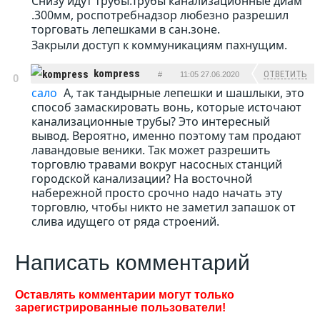
Снизу идут трубы.Трубы канализационные диам
.300мм, роспотребнадзор любезно разрешил
торговать лепешками в сан.зоне.
Закрыли доступ к коммуникациям пахнущим.
kompress
ОТВЕТИТЬ
#
11:05 27.06.2020
0
сало
А, так тандырные лепешки и шашлыки, это
способ замаскировать вонь, которые источают
канализационные трубы? Это интересный
вывод. Вероятно, именно поэтому там продают
лавандовые веники. Так может разрешить
торговлю травами вокруг насосных станций
городской канализации? На восточной
набережной просто срочно надо начать эту
торговлю, чтобы никто не заметил запашок от
слива идущего от ряда строений.
Написать комментарий