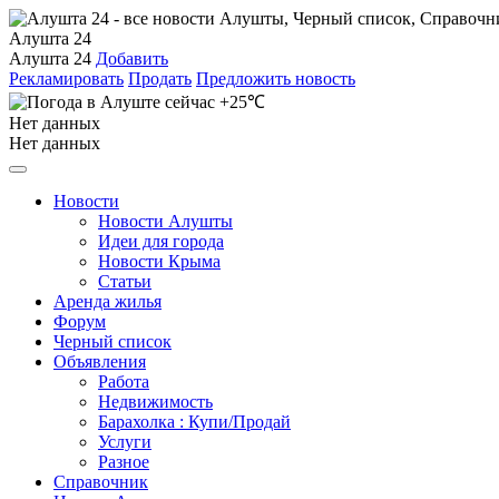
Алушта 24
Алушта 24
Добавить
Рекламировать
Продать
Предложить новость
+25℃
Нет данных
Нет данных
Новости
Новости Алушты
Идеи для города
Новости Крыма
Статьи
Аренда жилья
Форум
Черный список
Объявления
Работа
Недвижимость
Барахолка : Купи/Продай
Услуги
Разное
Справочник