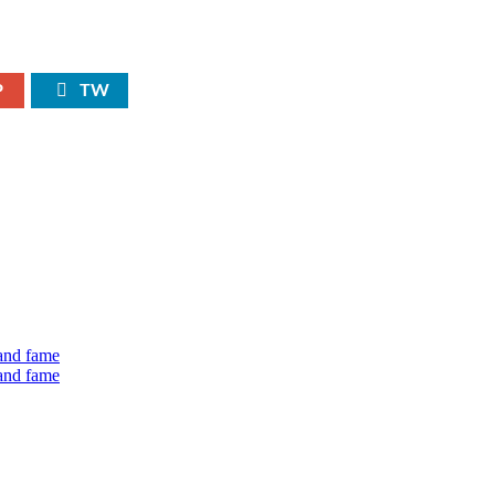
P
TW
 and fame
 and fame