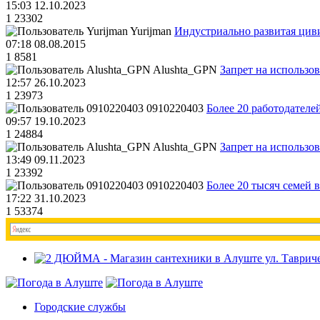
15:03 12.10.2023
1
23302
Yurijman
Индустриально развитая циви
07:18 08.08.2015
1
8581
Alushta_GPN
Запрет на использо
12:57 26.10.2023
1
23973
0910220403
Более 20 работодател
09:57 19.10.2023
1
24884
Alushta_GPN
Запрет на использо
13:49 09.11.2023
1
23392
0910220403
Более 20 тысяч семей 
17:22 31.10.2023
1
53374
Городские службы