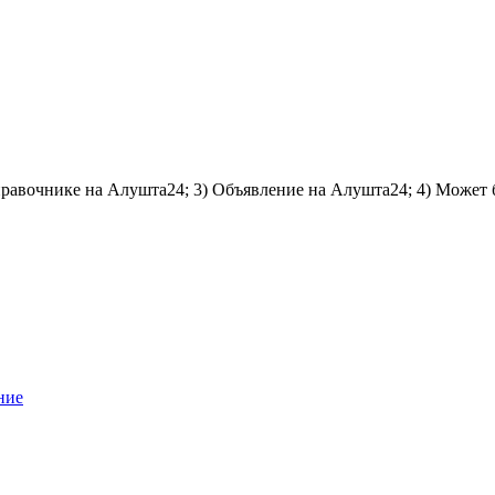
справочнике на Алушта24; 3) Объявление на Алушта24; 4) Может 
ние