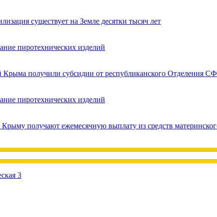
лизация существует на Земле десятки тысяч лет
вание пиротехнических изделий
ей Крыма получили субсидии от республиканского Отделения СФ
вание пиротехнических изделий
в Крыму получают ежемесячную выплату из средств материнског