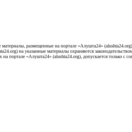
е материалы, размещенные на портале «Алушта24» (alushta24.or
ta24.org) на указанные материалы охраняются законодательством
на портале «Алушта24» (alushta24.org), допускается только с с