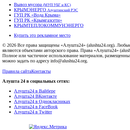
Вывоз мусора
(МУП УБГ и КС)
КРЫМЭНЕРГО
Алуштинский РЭС
ГУП РК «Вода Крыма»
ГУП РК «Крымгазсети»
КРЫМТЕПЛОКОММУНЭНЕРГО
Купить это рекламное место
© 2026 Все права защищены «Алушта24» (alushta24.org). Любы
являются объектами авторского права. Права «Алушта24» (alush
Полное или частичное использование материалов, размещенных 
можно задать по адресу info@alushta24.org.
Правила сайта
Контакты
Алушта 24 в социальных сетях:
Алушта24 в Вайбере
Алушта24 ВКонтакте
Алушта24 в Однокласниках
Алушта24 в FaceBook
Алушта24 в Twitter