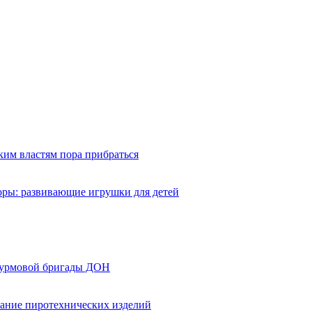
ким властям пора прибраться
оры: развивающие игрушки для детей
турмовой бригады ДОН
вание пиротехнических изделий