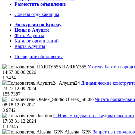
Разместить объявление
Советы отдыхающим
Экскурсии по Крыму
Цены в Алуште
Фото Алушты
Каталог организаций
Карта Алушты
Последние обновления
HARRY555
У отеля Бартон городс
14:57 30.06.2026
1
3434
Алушта24
Динамические конструкт
23:27 12.09.2024
155
7387
OleJek_Studio
Читать обязательно
08:18 12.07.2021
3
9742
don
С Новым годом от разведовательно-ш
17:33 31.12.2024
1
12345
Alushta_GPN
Запрет на использо