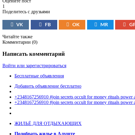
Оцените пост
1
Поделитесь с друзьями
VK
FB
OK
MR
G
Читайте также
Комментарии (
0
)
Написать комментарий
Войти или зарегистрироваться
Бесплатные объявления
Добавить объявление бесплатно
+2348167256910 #join secrets occult for money rituals power
+2348167256910 #join secrets occult for money rituals power
ЖИЛЬЁ ДЛЯ ОТДЫХАЮЩИХ
Подобрать жилье в Алуште