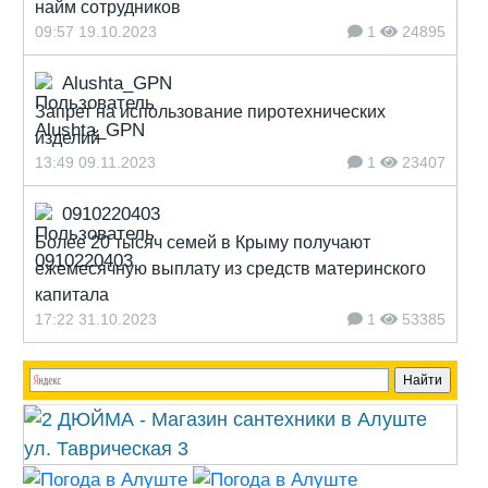
найм сотрудников
09:57 19.10.2023
1
24895
Alushta_GPN
Запрет на использование пиротехнических
изделий
13:49 09.11.2023
1
23407
0910220403
Более 20 тысяч семей в Крыму получают
ежемесячную выплату из средств материнского
капитала
17:22 31.10.2023
1
53385