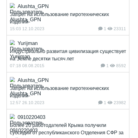
Alushta_GPN
Запрет на использование пиротехнических
изделий
15:03 12.10.2023
1
23311
Yurijman
Индустриально развитая цивилизация существует
на Земле десятки тысяч лет
07:18 08.08.2015
1
8592
Alushta_GPN
Запрет на использование пиротехнических
изделий
12:57 26.10.2023
1
23982
0910220403
Более 20 работодателей Крыма получили
субсидии от республиканского Отделения СФР за