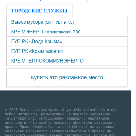
ГОРОДСКИЕ СЛУЖБЫ
Вывоз мусора
(МУП УБГ и КС)
КРЫМЭНЕРГО
Алуштинский РЭС
ГУП РК «Вода Крыма»
ГУП РК «Крымгазсети»
КРЫМТЕПЛОКОММУНЭНЕРГО
Купить это рекламное место
© 2026 Все права защищены «Алушта24» (alushta24.org).
Любые материалы, размещенные на портале «Алушта24»
(alushta24.org) сотрудниками редакции, нештатными
авторами и читателями, являются объектами авторского
права. Права «Алушта24» (alushta24.org) на указанные
материалы охраняются законодательством о правах на
результаты интеллектуальной деятельности. Полное или