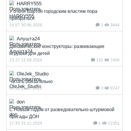
HARRY555
У отеля Бартон городским властям пора
прибраться
14:57 30.06.2026
1
3444
Алушта24
Динамические конструкторы: развивающие
игрушки для детей
23:27 12.09.2024
155
7400
OleJek_Studio
Читать обязательно
08:18 12.07.2021
3
9747
don
С Новым годом от разведовательно-штурмовой
бригады ДОН
17:33 31.12.2024
1
12351