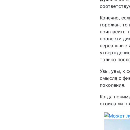
соответству
Конечно, ес
горожан, то 
пригласить т
провести дис
нереальные 
утверждение
только после
Увы, увы, к
смысла с фи
поколения.
Когда понима
стоила ли о