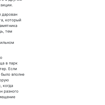
озиции.
л дарован
та, который
памятника
ь, тем
вильном
но
ща в парк
тер. Если
 было вполне
торую
, когда
н разного
змещение