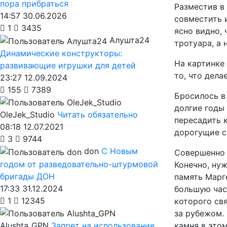
пора прибраться
Разместив в
14:57 30.06.2026
совместить и
1
3435
ясно видно, 
Алушта24
тротуара, а н
Динамические конструкторы:
На картинке 
развивающие игрушки для детей
то, что дела
23:27 12.09.2024
155
7389
Бросилось в 
долгие годы
OleJek_Studio
Читать обязательно
пересадить к
08:18 12.07.2021
дорогущие с
3
9744
don
С Новым
Совершенно 
годом от разведовательно-штурмовой
Конечно, ну
бригады ДОН
память Марг
17:33 31.12.2024
большую час
1
12345
которого свя
за рубежом. 
камня в этом
Alushta_GPN
Запрет на использование