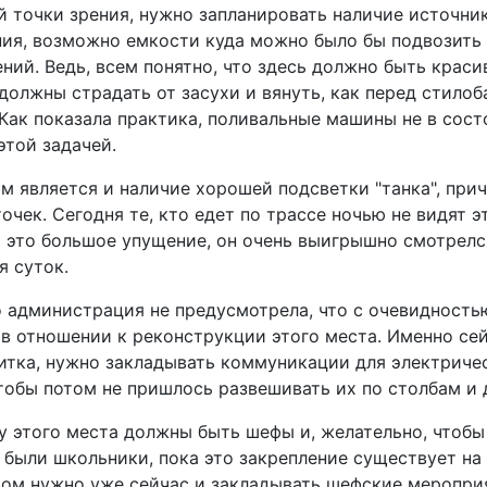
й точки зрения, нужно запланировать наличие источни
ия, возможно емкости куда можно было бы подвозить 
ний. Ведь, всем понятно, что здесь должно быть краси
должны страдать от засухи и вянуть, как перед стилоб
 Как показала практика, поливальные машины не в сост
этой задачей.
 является и наличие хорошей подсветки "танка", прич
очек. Сегодня те, кто едет по трассе ночью не видят э
а это большое упущение, он очень выигрышно смотрелс
я суток.
о администрация не предусмотрела, что с очевидность
в отношении к реконструкции этого места. Именно сей
итка, нужно закладывать коммуникации для электриче
чтобы потом не пришлось развешивать их по столбам и 
 у этого места должны быть шефы и, желательно, чтобы
 были школьники, пока это закрепление существует на 
том нужно уже сейчас и закладывать шефские меропри