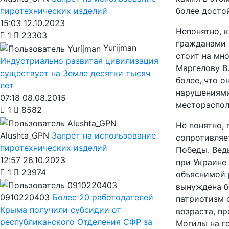
более досто
пиротехнических изделий
15:03 12.10.2023
Непонятно, 
1
23303
гражданами 
Yurijman
стоит на мн
Индустриально развитая цивилизация
Маргелову В
существует на Земле десятки тысяч
более, что о
лет
нарушениями
07:18 08.08.2015
местораспол
1
8582
Не понятно,
Alushta_GPN
Запрет на использование
сопротивляе
пиротехнических изделий
Победы. Ведь
12:57 26.10.2023
при Украине
1
23974
объяснимой 
вынуждена бы
0910220403
Более 20 работодателей
патриотизм 
Крыма получили субсидии от
возраста, п
республиканского Отделения СФР за
Могилы на г