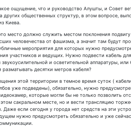
акое ощущение, что и руководство Алушты, и Совет ве
ча других общественных структур, в этом вопросе, вып
з Киева.
это место должно служить местом поклонения подвигу
сших человечества от фашизма, а значит там будут пр
убличные мероприятия для которых нужно предусмотр
ния участников и ведущих. Нужно подвести кабель дл
 звукоусилительной и осветительной аппаратуры, или 
и разматывать десятки метров кабеля?
щения этой территории в темное время суток ( кабели
лбов уже подведены), обязательно, нужно предусмотре
видеокамер, которые могли бы не только позволить от
 этом сакральном месте, но и вести трансляцию торж
 Даже если сегодня у города нет средств на эти устро
удущем нужно предусмотреть обязательно и уже сейча
оммуникации.