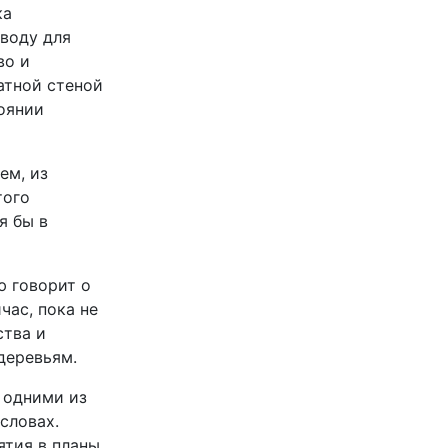
ка
воду для
во и
атной стеной
оянии
ем, из
того
я бы в
ю говорит о
час, пока не
ства и
деревьям.
 одними из
словах.
ятия в планы