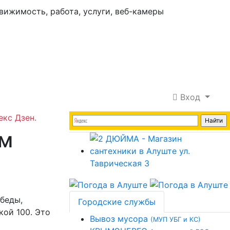
Вход
екс Дзен.
ем
обеды,
Городские службы
ой 100. Это
Вывоз мусора
(МУП УБГ и КС)