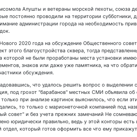
мсомола Алушты и ветераны морской пехоты, союза д
рые постоянно проводили на территории субботники, д
имание администрации города на необходимость прив
док.
 Нового 2020 года на обсуждение Общественного совет
ект этого благоустройства сквера, тогда представленн
на которой не были проработаны места установки име
ементов, знаков или даже уже памятника, на что обрат
частники обсуждения.
радовавшись, что удалось решить вопрос о выделении 
ия, под грохот "барабанов" местных СМИ объявила об
т только при анализе картинок выяснилось, что если эт
дались, то только с марионеточной компанией под на
ый совет" и без учета прежних замечаний Не сомневаюс
ено юридически правильно, ведь у этой конторы есть
 отдел, который готов оформить все что ему прикажут