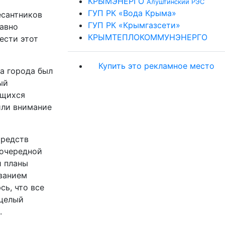
КРЫМЭНЕРГО
Алуштинский РЭС
ГУП РК «Вода Крыма»
есантников
ГУП РК «Крымгазсети»
авно
КРЫМТЕПЛОКОММУНЭНЕРГО
ести этот
Купить это рекламное место
а города был
ый
ющихся
или внимание
средств
 очередной
и планы
званием
ь, что все
 целый
.