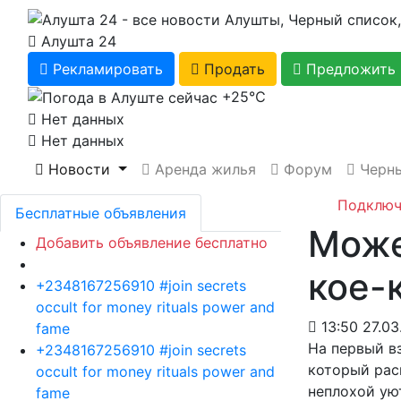
Алушта 24
Рекламировать
Продать
Предложить 
+25℃
Нет данных
Нет данных
Новости
Аренда жилья
Форум
Черны
Подключ
Бесплатные объявления
Може
Добавить объявление бесплатно
кое-
+2348167256910 #join secrets
occult for money rituals power and
13:50 27.03
fame
На первый вз
+2348167256910 #join secrets
который рас
occult for money rituals power and
неплохой ую
fame