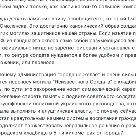
йном виде и только, как части какой-то большой комп
куда девать памятник воину освободителю, который бы
Смоленска. Это достаточно канонический образ солда
огих могилах защитников нашей страны. Если изъятие 
.Ф. из ландшафта сквера само собой разумеющаяся вещ
н официально нигде не зарегистрирован и установлен с
, то фигура солдата нуждается в более удобном и пра
ожении, или переносе.
 почему администрация города не желает и очень силь
тся переносу могилы "Неизвестного Солдата" с кладби
, по сути это захоронение носит символический харак
 желание стереть память о подвиге советского солдата
русофобской политикой украинского руководства, ко
ла выполнять и алуштинская власть, то почему сейчас
стал краеугольным камнем системы воспитания гражда
родолжает торжествовать неправильное решение о ра
ородском кладбище в 5-ти километрах от города?