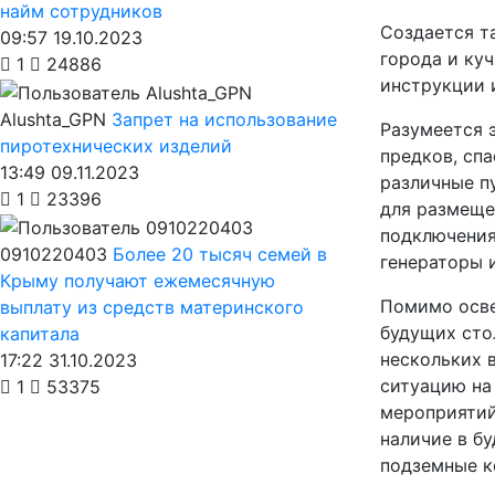
найм сотрудников
Создается т
09:57 19.10.2023
города и ку
1
24886
инструкции и
Alushta_GPN
Запрет на использование
Разумеется 
пиротехнических изделий
предков, спа
13:49 09.11.2023
различные п
1
23396
для размеще
подключения
0910220403
Более 20 тысяч семей в
генераторы 
Крыму получают ежемесячную
Помимо осве
выплату из средств материнского
будущих сто
капитала
нескольких 
17:22 31.10.2023
ситуацию на
1
53375
мероприятий.
наличие в б
подземные к