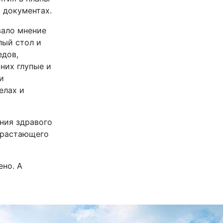
 документах.
вало мнение
лый стол и
едов,
них глупые и
и
елах и
ния здравого
драстающего
ено. А