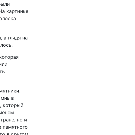
были
На картинке
полоска
 а глядя на
лось.
 которая
или
ть
мятники.
амнь в
, который
именем
тране, но и
е памятного
то в другом