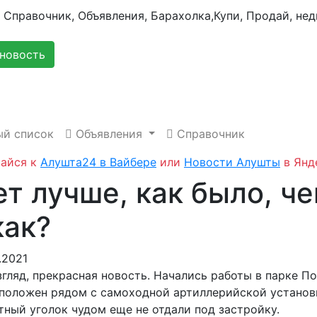
новость
й список
Объявления
Справочник
айся к
Алушта24 в Вайбере
или
Новости Алушты
в Янд
т лучше, как было, ч
как?
.2021
гляд, прекрасная новость. Начались работы в парке П
положен рядом с самоходной артиллерийской установк
тный уголок чудом еще не отдали под застройку.