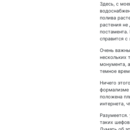
Здесь, с мое
водоснабжен
полива расте
растения не 
постамента.
справится с 
Очень важным
нескольких т
монумента, 
темное врем
Ничего этог
формализме 
положена пл
интернета, 
Разумеется.
таких шефов
Думать об э