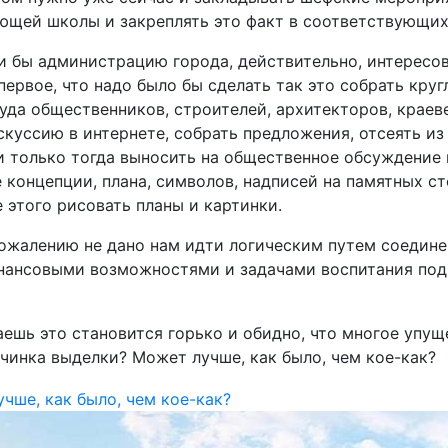
ющей школы и закреплять это факт в соответствующих
ли бы администрацию города, действительно, интересо
первое, что надо было бы сделать так это собрать круг
уда общественников, строителей, архитекторов, краев
куссию в интернете, собрать предложения, отсеять из 
и только тогда выносить на общественное обсуждение 
 концепции, плана, символов, надписей на памятных ст
 этого рисовать планы и картинки.
 сожалению не дано нам идти логическим путем соедине
нансовыми возможностями и задачами воспитания по
ешь это становится горько и обидно, что многое упущ
вчинка выделки? Может лучше, как было, чем кое-как?