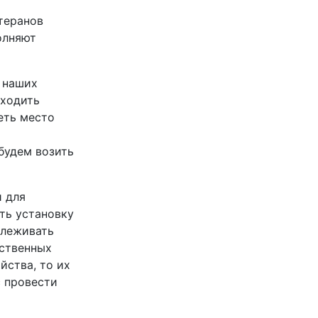
теранов
олняют
 наших
оходить
еть место
я
будем возить
 для
ть установку
слеживать
ественных
йства, то их
с провести