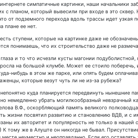
 интернете симпатичные картинки, наши начальники за
х с планом, который вывесили при входе в это сквер. 
что от подземного перехода вдоль трассы идет узкая 
а плане ее нет.
есть ступени, которые на картинке даже не обозначены,
ется понимаешь, что их строительство даже не размеча
глаза и то что исчезли кусты магонии подуболистной,
 росла на большой клумбе. Может ее стоило поберечь, 
уда-нибудь в этом же парке, или опять будем оплачива
аженцы, которые везут чуть ли не из-за рубежа?
непонятно куда планируется передвинуть нынешние па
жно немедленно убрать могилкообразный невзрачный к
елова В.Ф., оскорбляющий память великого полководца
ть жизни посвятил развитию и становлению ВДВ, и с 
заны их авторитет и популярность не только в нашей с
) К тому же в Алуште он никогда не бывал. Присутстви
 месте неуместно и неоправданно. Если его оставлять 