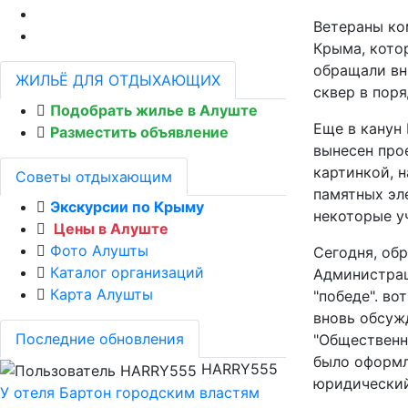
Ветераны ко
Крыма, кото
обращали вн
ЖИЛЬЁ ДЛЯ ОТДЫХАЮЩИХ
сквер в поря
Подобрать жилье в Алуште
Еще в канун
Разместить объявление
вынесен про
картинкой, 
Советы отдыхающим
памятных эл
Экскурсии по Крыму
некоторые у
Цены в Алуште
Фото Алушты
Сегодня, об
Каталог организаций
Администрац
Карта Алушты
"победе". во
вновь обсуж
Последние обновления
"Общественн
было оформл
HARRY555
юридический
У отеля Бартон городским властям