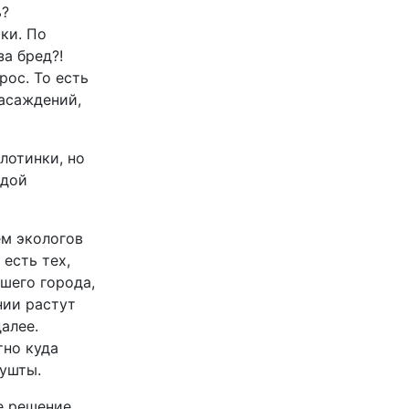
ь?
ки. По
за бред?!
рос. То есть
насаждений,
лотинки, но
одой
м экологов
есть тех,
шего города,
нии растут
алее.
тно куда
лушты.
е решение