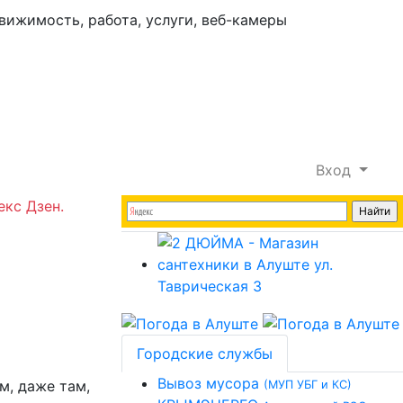
Вход
екс Дзен.
Городские службы
Вывоз мусора
м, даже там,
(МУП УБГ и КС)