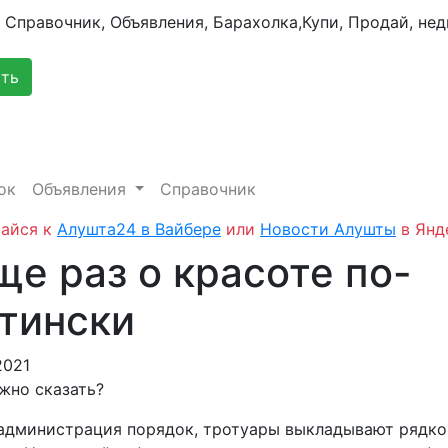
сть
ок
Объявления
Справочник
айся к
Алушта24 в Вайбере
или
Новости Алушты
в Янд
ще раз о красоте по-
тински
2021
жно сказать?
 администрация порядок, тротуары выкладывают рядко