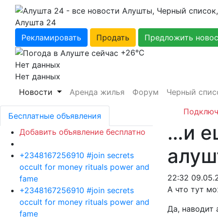
Алушта 24
Рекламировать
Продать
Предложить ново
+26℃
Нет данных
Нет данных
Новости
Аренда жилья
Форум
Черный спис
Подключ
Бесплатные объявления
…и е
Добавить объявление бесплатно
алуш
+2348167256910 #join secrets
occult for money rituals power and
22:32 09.05.
fame
А что тут мо
+2348167256910 #join secrets
occult for money rituals power and
Да, наводит
fame