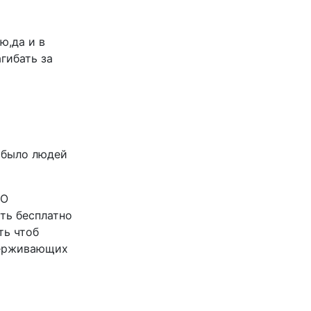
ю,да и в
гибать за
о было людей
ТО
ть бесплатно
ть чтоб
ддерживающих