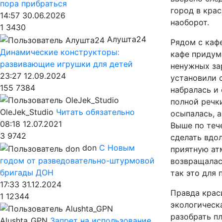
пора прибраться
город в крас
14:57 30.06.2026
наоборот.
1
3430
Алушта24
Рядом с каф
Динамические конструкторы:
кафе придум
развивающие игрушки для детей
ненужных зар
23:27 12.09.2024
установили с
155
7384
набралась и 
полной речки
OleJek_Studio
Читать обязательно
осыпалась, 
08:18 12.07.2021
Выше по теч
3
9742
сделать вдо
don
С Новым
приятную ат
годом от разведовательно-штурмовой
возвращалас
бригады ДОН
так это для
17:33 31.12.2024
Правда крас
1
12344
экологическ
разобрать пл
Alushta_GPN
Запрет на использование