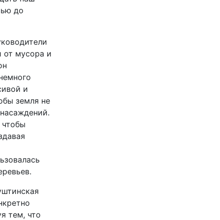
тью до
уководители
 от мусора и
он
 немного
сивой и
обы земля не
 насаждений.
 чтобы
здавая
льзовалась
еревьев.
уштинская
нкретно
я тем, что