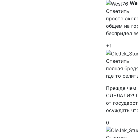
We
Ответить
просто эколо
общем на го
беспридел ее
+1
Ответить
полная бредя
где то селит
Прежде чем 
СДЕЛАЛИ?! Л
от государст
осуждать чт
0
Ответить