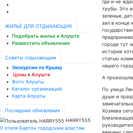
где и не жда
трубы. Это в
зеленые, де
зал в конце 
ЖИЛЬЁ ДЛЯ ОТДЫХАЮЩИХ
государстве
Подобрать жилье в Алуште
предпринима
Разместить объявление
городе тут 
истории хот
Советы отдыхающим
статью комм
нашего горо
Экскурсии по Крыму
Цены в Алуште
А произошла
Фото Алушты
Каталог организаций
По улице Лен
Карта Алушты
души и празд
замечательн
Последние обновления
Хозяева сего
близлежащей 
HARRY555
руководител
У отеля Бартон городским властям
вверено сле