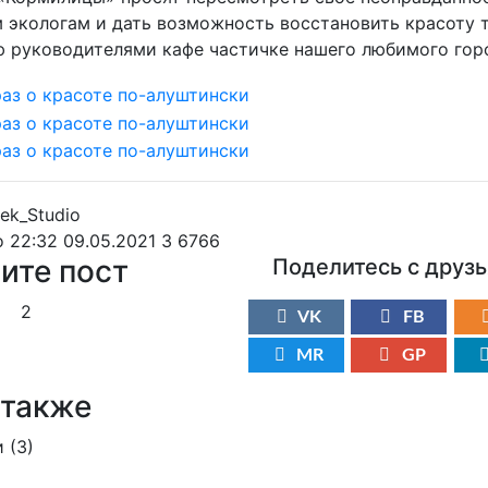
 экологам и дать возможность восстановить красоту 
 руководителями кафе частичке нашего любимого гор
o
22:32 09.05.2021
3
6766
ите пост
Поделитесь с друз
2
VK
FB
MR
GP
 также
 (
3
)