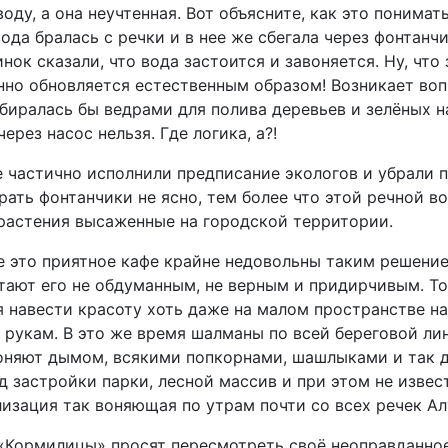
оду, а она неучтенная. Вот объясните, как это понимат
да бралась с речки и в нее же сбегала через фонтанчи
нок сказали, что вода застоится и завоняется. Ну, что 
нно обновляется естественным образом! Возникает воп
абиралась бы ведрами для полива деревьев и зелёных 
через насос нельзя. Где логика, а?!
е частично исполнили предписание экологов и убрали п
рать фонтанчики не ясно, тем более что этой речной в
растения высаженные на городской территории.
это приятное кафе крайне недовольны таким решение
тают его не обдуманным, не верным и придирчивым. То 
я навести красоту хоть даже на малом пространстве на
 рукам. В это же время шалманы по всей береговой ли
воняют дымом, всякими попкорнами, шашлыками и так д
 застройки парки, лесной массив и при этом не извес
лизация так воняющая по утрам почти со всех речек А
«Кормилицы» просят пересмотреть своё неоправданно