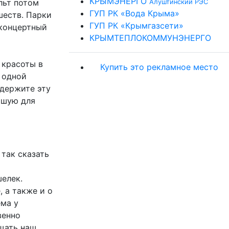
КРЫМЭНЕРГО
льт потом
Алуштинский РЭС
ГУП РК «Вода Крыма»
шеств. Парки
ГУП РК «Крымгазсети»
 концертный
КРЫМТЕПЛОКОММУНЭНЕРГО
 красоты в
Купить это рекламное место
 одной
ддержите эту
чшую для
 так сказать
елек.
, а также и о
ема у
венно
ащать наш