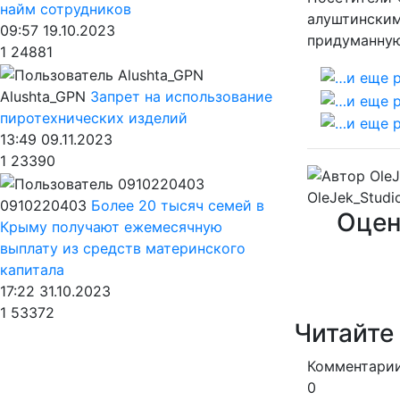
найм сотрудников
алуштинским
09:57 19.10.2023
придуманную
1
24881
Alushta_GPN
Запрет на использование
пиротехнических изделий
13:49 09.11.2023
1
23390
OleJek_Studi
0910220403
Более 20 тысяч семей в
Оцен
Крыму получают ежемесячную
выплату из средств материнского
капитала
17:22 31.10.2023
1
53372
Читайте
Комментарии
0