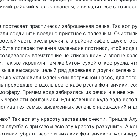
ивый райский уголок планеты, а выходит все с точнос
е протекает практически заброшенная речка. Так вот р
али соединить воедино приятное с полезным. Очистили
ослей часть русла речки, а в районе кафе с двух стор
 бута поперек течения маленькие плотинки, чтоб вода
создавалось впечатление не «писающей», а вполне кра
. Так же укрепили тем же бутом сухой откос русла, чт
а выше высадили целый ряд деревьев и других зеленых
ению установили маленький погружной насос, для того
ль проходящего вдоль всего кафе русла фонтанчики, со
мосферу. Причем вода забиралась из речки и в нее же
ь через эти фонтанчики. Единственное куда вода испо
 полива тех самых высаженных зеленых насаждений и д
иво? Так вот эту красоту заставили снести. Пришла Ал
ая служба с приказом всю эту красоту разрушить. А ко
отинки, убрать насос и никаких фонтанчиков, мотивиру