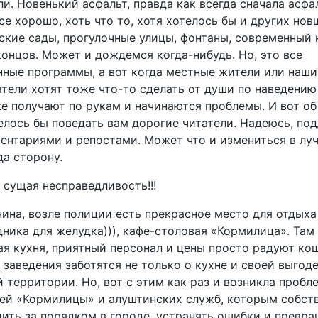
ли. Новенький асфальт, правда как всегда сначала асфа
се хорошо, хоть что то, хотя хотелось бы и других нов
тские сады, прогулочные улицы, фонтаны, современный
концов. Может и дождемся когда-нибудь. Но, это все
нные программы, а вот когда местные жители или наши
тели хотят тоже что-то сделать от души по наведению
же получают по рукам и начинаются проблемы. И вот об
елось бы поведать вам дорогие читатели. Надеюсь, по
ентариями и репостами. Может что и измениться в лу
да сторону.
 сущая несправедливость!!!
ина, возле полиции есть прекрасное место для отдыха
ника для желудка))), кафе-столовая «Кормилица». Там
ая кухня, приятный персонал и цены просто радуют кош
 заведения заботятся не только о кухне и своей выгоде
территории. Но, вот с этим как раз и возникла пробл
ей «Кормилицы» и алуштинских служб, которым собст
дить за порядком в городе, устранять ошибки и превр