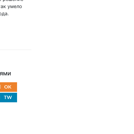
так умело
ода.
ьями
OK
TW