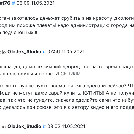
st76
#
06:09 11.05.2021
гам захотелось деньжат срубить а на красоту ,экологи
род им похоже плевать! надо администрацию города на
 подчененных!!!
OleJek_Studio
#
07:56 11.05.2021
тина. да, дома не зимний дворец . но на то время над
ь после войны и после. И СЕЛИЛИ.
гавкать лучше пусть посмотрят что зделали сейчас? Ч
юди не могут даже сарай купить. КУПИТЬ!! А не получи
ва. так что не гундите. сначала сделайте сами что нибу
о делалось при союзе. это я к автору видео и его по
OleJek_Studio
#
08:02 11.05.2021