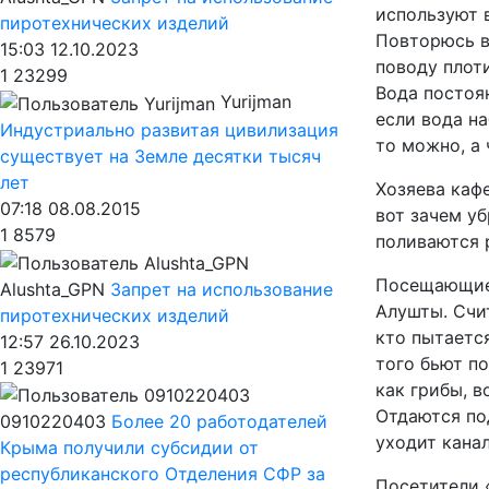
используют в
пиротехнических изделий
Повторюсь во
15:03 12.10.2023
поводу плоти
1
23299
Вода постоя
Yurijman
если вода н
Индустриально развитая цивилизация
то можно, а 
существует на Земле десятки тысяч
лет
Хозяева каф
07:18 08.08.2015
вот зачем уб
1
8579
поливаются 
Посещающие 
Alushta_GPN
Запрет на использование
Алушты. Счи
пиротехнических изделий
кто пытаетс
12:57 26.10.2023
того бьют по
1
23971
как грибы, 
Отдаются под
0910220403
Более 20 работодателей
уходит кана
Крыма получили субсидии от
республиканского Отделения СФР за
Посетители 