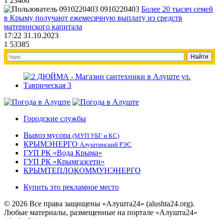
1
23406
0910220403
Более 20 тысяч семей
в Крыму получают ежемесячную выплату из средств
материнского капитала
17:22 31.10.2023
1
53385
Городские службы
Вывоз мусора
(МУП УБГ и КС)
КРЫМЭНЕРГО
Алуштинский РЭС
ГУП РК «Вода Крыма»
ГУП РК «Крымгазсети»
КРЫМТЕПЛОКОММУНЭНЕРГО
Купить это рекламное место
© 2026 Все права защищены «Алушта24» (alushta24.org).
Любые материалы, размещенные на портале «Алушта24»