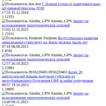
don
С Новым годом от разведовательно-
штурмовой бригады ДОН
17:33 31.12.2024
1
12351
Alushta_GPN
Запрет на
использование пиротехнических изделий
15:03 12.10.2023
1
23311
Yurijman
Индустриально развитая
цивилизация существует на Земле десятки тысяч лет
07:18 08.08.2015
1
8592
Alushta_GPN
Запрет на
использование пиротехнических изделий
12:57 26.10.2023
1
23982
0910220403
Более 20
работодателей Крыма получили субсидии от
республиканского Отделения СФР за найм сотрудников
09:57 19.10.2023
1
24895
Alushta_GPN
Запрет на
использование пиротехнических изделий
13:49 09.11.2023