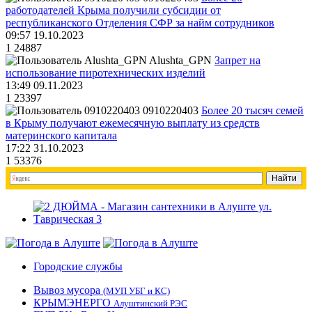
работодателей Крыма получили субсидии от
республиканского Отделения СФР за найм сотрудников
09:57 19.10.2023
1
24887
Alushta_GPN
Запрет на
использование пиротехнических изделий
13:49 09.11.2023
1
23397
0910220403
Более 20 тысяч семей
в Крыму получают ежемесячную выплату из средств
материнского капитала
17:22 31.10.2023
1
53376
Городские службы
Вывоз мусора
(МУП УБГ и КС)
КРЫМЭНЕРГО
Алуштинский РЭС