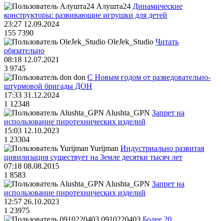
Алушта24
Динамические
конструкторы: развивающие игрушки для детей
23:27 12.09.2024
155
7390
OleJek_Studio
Читать
обязательно
08:18 12.07.2021
3
9745
don
С Новым годом от разведовательно-
штурмовой бригады ДОН
17:33 31.12.2024
1
12348
Alushta_GPN
Запрет на
использование пиротехнических изделий
15:03 12.10.2023
1
23304
Yurijman
Индустриально развитая
цивилизация существует на Земле десятки тысяч лет
07:18 08.08.2015
1
8583
Alushta_GPN
Запрет на
использование пиротехнических изделий
12:57 26.10.2023
1
23975
0910220403
Более 20