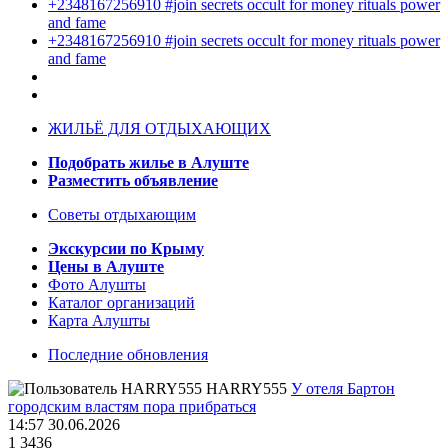
+2348167256910 #join secrets occult for money rituals power
and fame
+2348167256910 #join secrets occult for money rituals power
and fame
ЖИЛЬЁ ДЛЯ ОТДЫХАЮЩИХ
Подобрать жилье в Алуште
Разместить объявление
Советы отдыхающим
Экскурсии по Крыму
Цены в Алуште
Фото Алушты
Каталог организаций
Карта Алушты
Последние обновления
HARRY555
У отеля Бартон
городским властям пора прибраться
14:57 30.06.2026
1
3436