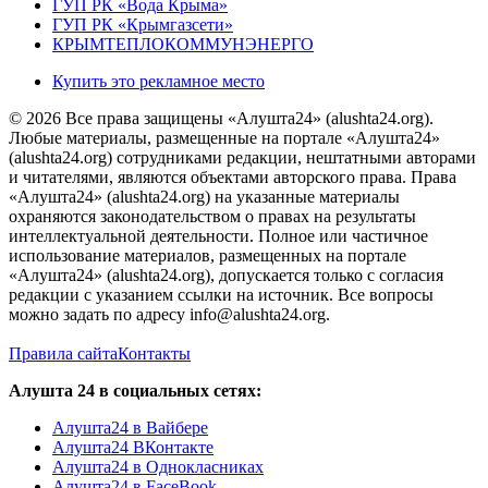
ГУП РК «Вода Крыма»
ГУП РК «Крымгазсети»
КРЫМТЕПЛОКОММУНЭНЕРГО
Купить это рекламное место
© 2026 Все права защищены «Алушта24» (alushta24.org).
Любые материалы, размещенные на портале «Алушта24»
(alushta24.org) сотрудниками редакции, нештатными авторами
и читателями, являются объектами авторского права. Права
«Алушта24» (alushta24.org) на указанные материалы
охраняются законодательством о правах на результаты
интеллектуальной деятельности. Полное или частичное
использование материалов, размещенных на портале
«Алушта24» (alushta24.org), допускается только с согласия
редакции с указанием ссылки на источник. Все вопросы
можно задать по адресу info@alushta24.org.
Правила сайта
Контакты
Алушта 24 в социальных сетях:
Алушта24 в Вайбере
Алушта24 ВКонтакте
Алушта24 в Однокласниках
Алушта24 в FaceBook