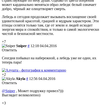
странствующие по небу души. Однако от цвета оперения
может кардинально меняться образ лебедя: белый означает
добро, чёрный же олицетворяет смерть.
Лебедь и сегодня продолжает вызывать восхищение своей
удивительной красотой, грацией и мудрым характером. Эти
птицы селятся только там, где от земли и людей исходит
энергия мира и спокойствия, и только в самой экологически
чистой и безопасной местности.
+7
Sniper
#
12:18 04.04.2016
Ответить
Сеогдня побывал на набережной, а лебедь уже не один, их
теперь пара!
+2
Akyla
#
12:56 04.04.2016
Ответить
@Sniper
, Может подружку привел?)))
Выглядит великолепно)
+3