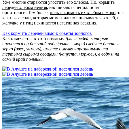
Уже многие стараются угостить его хлебом. Но,
кормить
лебедей хлебом нельзя
, настаивают специалисты –
орнитологи. Тем более,
нельзя кормить их хлебом в море
, так
как из–за соли, которая моментально впитывается в хлеб, в
желудке у птиц начинается негативная реакция.
Как кормить лебедей зимой: советы зоологов
Как отмечается в этой памятке:
Для лебедей, которые
находятся на большой воде (залив – море) следует давать
зерно (овес, ячмень), вместе с мелко нарезанными или
тертыми сырыми овощами (капуста, морковь), в воду и на
самый край полыньи.