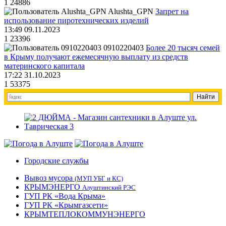
1
24886
Alushta_GPN
Запрет на
использование пиротехнических изделий
13:49 09.11.2023
1
23396
0910220403
Более 20 тысяч семей
в Крыму получают ежемесячную выплату из средств
материнского капитала
17:22 31.10.2023
1
53375
Городские службы
Вывоз мусора
(МУП УБГ и КС)
КРЫМЭНЕРГО
Алуштинский РЭС
ГУП РК «Вода Крыма»
ГУП РК «Крымгазсети»
КРЫМТЕПЛОКОММУНЭНЕРГО