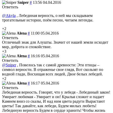
Sniper
#
13:56 04.04.2016
Ответить
@Akyla
, Лебединая верность, о ней мы складываем
трогательные истории, поём песни, читаем легенды.
+2
Alena
#
11:00 05.04.2016
Ответить
Отличный знак для Алушты. Значит от нашей земли исходит
мир, доброта и спокойствие.
+3
Alena
#
16:16 05.04.2016
Ответить
@Sniper
, Повелось так с самой древности: Эти птицы –
символ верности. В отраженье свое глядя, Вот скользят по
водной глади, Восхищая всех людей, Двое белых лебедей.
+2
Alena
#
16:17 05.04.2016
Ответить
Лебединая верность. Говорят, что у лебедя - Лебединый закон!
Умирает любимая - Умирает и он! Крылья сложит и падает
Камнем вниз со скалы, И над ним цвета радуги Вырастают
цветы! Так давайте, как лебеди, Будем милых любить!
Лебединую верность Будем в сердце хранить! Чтобы жизнь