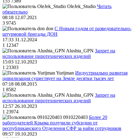
155
7389
OleJek_Studio
Читать
обязательно
08:18 12.07.2021
3
9745
don
С Новым годом от разведовательно-
штурмовой бригады ДОН
17:33 31.12.2024
1
12347
Alushta_GPN
Запрет на
использование пиротехнических изделий
15:03 12.10.2023
1
23303
Yurijman
Индустриально развитая
цивилизация существует на Земле десятки тысяч лет
07:18 08.08.2015
1
8582
Alushta_GPN
Запрет на
использование пиротехнических изделий
12:57 26.10.2023
1
23974
0910220403
Более 20
работодателей Крыма получили субсидии от
республиканского Отделения СФР за найм сотрудников
09:57 19.10.2023