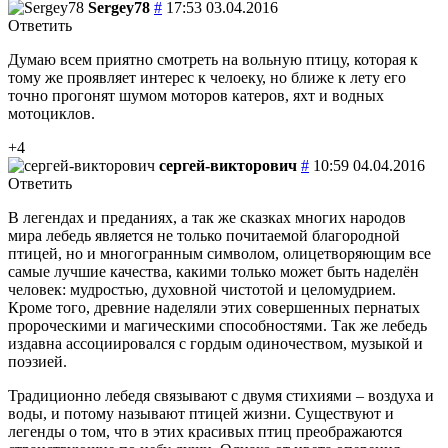
Sergey78
#
17:53 03.04.2016
Ответить
Думаю всем приятно смотреть на вольную птицу, которая к
тому же проявляет интерес к челоеку, но ближе к лету его
точно прогонят шумом моторов катеров, яхт и водных
мотоциклов.
+4
сергей-викторович
#
10:59 04.04.2016
Ответить
В легендах и преданиях, а так же сказках многих народов
мира лебедь является не только почитаемой благородной
птицей, но и многогранным символом, олицетворяющим все
самые лучшие качества, какими только может быть наделён
человек: мудростью, духовной чистотой и целомудрием.
Кроме того, древние наделяли этих совершенных пернатых
пророческими и магическими способностями. Так же лебедь
издавна ассоциировался с гордым одиночеством, музыкой и
поэзией.
Традиционно лебедя связывают с двумя стихиями – воздуха и
воды, и потому называют птицей жизни. Существуют и
легенды о том, что в этих красивых птиц преображаются