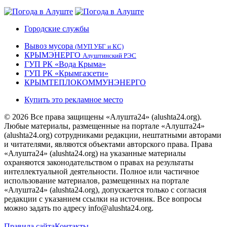
Городские службы
Вывоз мусора
(МУП УБГ и КС)
КРЫМЭНЕРГО
Алуштинский РЭС
ГУП РК «Вода Крыма»
ГУП РК «Крымгазсети»
КРЫМТЕПЛОКОММУНЭНЕРГО
Купить это рекламное место
© 2026 Все права защищены «Алушта24» (alushta24.org).
Любые материалы, размещенные на портале «Алушта24»
(alushta24.org) сотрудниками редакции, нештатными авторами
и читателями, являются объектами авторского права. Права
«Алушта24» (alushta24.org) на указанные материалы
охраняются законодательством о правах на результаты
интеллектуальной деятельности. Полное или частичное
использование материалов, размещенных на портале
«Алушта24» (alushta24.org), допускается только с согласия
редакции с указанием ссылки на источник. Все вопросы
можно задать по адресу info@alushta24.org.
Правила сайта
Контакты