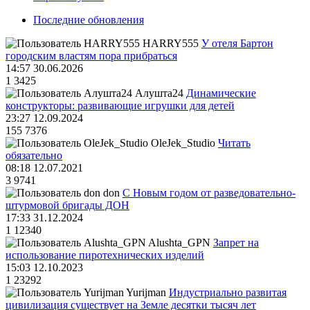
Последние обновления
HARRY555
У отеля Бартон
городским властям пора прибраться
14:57 30.06.2026
1
3425
Алушта24
Динамические
конструкторы: развивающие игрушки для детей
23:27 12.09.2024
155
7376
OleJek_Studio
Читать
обязательно
08:18 12.07.2021
3
9741
don
С Новым годом от разведовательно-
штурмовой бригады ДОН
17:33 31.12.2024
1
12340
Alushta_GPN
Запрет на
использование пиротехнических изделий
15:03 12.10.2023
1
23292
Yurijman
Индустриально развитая
цивилизация существует на Земле десятки тысяч лет