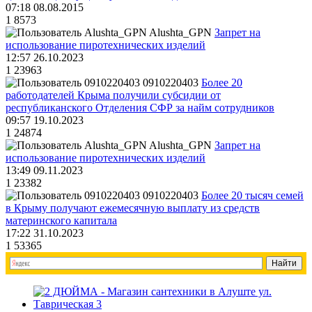
07:18 08.08.2015
1
8573
Alushta_GPN
Запрет на
использование пиротехнических изделий
12:57 26.10.2023
1
23963
0910220403
Более 20
работодателей Крыма получили субсидии от
республиканского Отделения СФР за найм сотрудников
09:57 19.10.2023
1
24874
Alushta_GPN
Запрет на
использование пиротехнических изделий
13:49 09.11.2023
1
23382
0910220403
Более 20 тысяч семей
в Крыму получают ежемесячную выплату из средств
материнского капитала
17:22 31.10.2023
1
53365