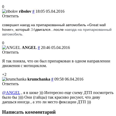
0
ribolov
#
18:05 05.04.2016
Ответить
совершил наезд на припаркованный автомобиль «Great wall
hover», который
ЗА
двигался...после
наезда на припаркованный
автомобиль.
0
ANGEL
#
20:46 05.04.2016
Ответить
Я так поняла, что он был припаркован в одном направлении
движения с мотициклом.
+2
krumchanka
#
09:58 06.04.2016
Ответить
@ANGEL
, я в шоке ))) Интересно еще схему ДТП посмотреть
было бы )))) Они (гайцы) так красиво рисуют, что диву
даешься иногда , а это ли место фиксации ДТП )))
Написать комментарий