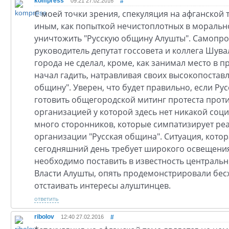
kompress
09:21 27.02.2016
#
С моей точки зрения, спекуляция на афганской 
иным, как попыткой нечистоплотных в мораль
уничтожить "Русскую общину Алушты". Самопр
руководитель депутат госсовета и коллега Шув
города не сделал, кроме, как занимал место в п
начал гадить, натравливая своих высокопоставл
общину". Уверен, что будет правильно, если Ру
готовить общегородской митинг протеста прот
организацией у которой здесь нет никакой соц
много сторонников, которые симпатизирует ре
организации "Русская община". Ситуация, кото
сегодняшний день требует широкого освещения
необходимо поставить в известность центральн
Власти Алушты, опять продемонстрировали бес
отстаивать интересы алуштинцев.
ответить
ribolov
12:40 27.02.2016
#