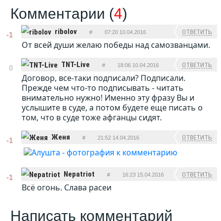
Комментарии (
4
)
ribolov
ОТВЕТИТЬ
#
07:20 10.04.2016
-1
От всей души желаю победы над самозванцами.
TNT-Live
ОТВЕТИТЬ
#
18:06 10.04.2016
0
Договор, все-таки подписали? Подписали.
Прежде чем что-то подписывать - читать
внимательно нужно! Именно эту фразу Вы и
услышите в суде, а потом будете еще писать о
том, что в суде тоже афганцы сидят.
Женя
ОТВЕТИТЬ
#
21:52 14.04.2016
-1
Nepatriot
ОТВЕТИТЬ
#
16:23 15.04.2016
-1
Всё огонь. Слава расеи
Написать комментарий