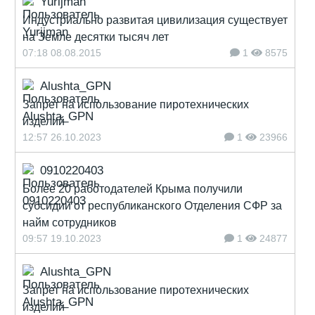
Yurijman
Индустриально развитая цивилизация существует
на Земле десятки тысяч лет
07:18 08.08.2015
1
8575
Alushta_GPN
Запрет на использование пиротехнических
изделий
12:57 26.10.2023
1
23966
0910220403
Более 20 работодателей Крыма получили
субсидии от республиканского Отделения СФР за
найм сотрудников
09:57 19.10.2023
1
24877
Alushta_GPN
Запрет на использование пиротехнических
изделий