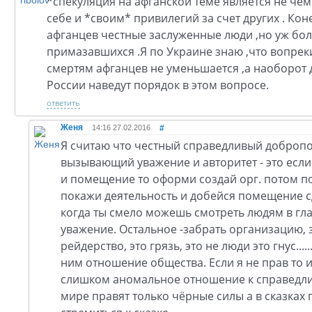
*спекуляция на афганской теме является не че
себе и *своим* привилегий за счет других . К
афганцев честные заслуженные люди ,но уж бо
примазавшихся .Я по Украине знаю ,что вопрек
смертям афганцев не уменьшается ,а наоборот 
России наведут порядок в этом вопросе.
ответить
Женя
14:16 27.02.2016
#
Я считаю что честный справедливый доброп
вызывающий уважение и авторитет - это есл
и помещение то оформи создай орг. потом п
покажи деятельность и добейся помещение сд
когда ты смело можешь смотреть людям в глаз
уважение. Остальное -забрать организацию, 
рейдерство, это грязь, это не люди это гнус...
ним отношение общества. Если я не прав то 
слишком аномальное отношение к справедлив
мире правят только чёрные силы а в сказках 