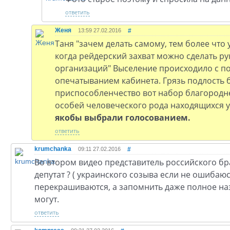
ответить
Женя
13:59 27.02.2016
#
Таня "зачем делать самому, тем более что 
когда рейдерский захват можно сделать р
организаций" Выселение происходило с по
опечатыванием кабинета. Грязь подлость
приспособленчество вот набор благородн
особей человеческого рода находящихся у 
якобы выбрали голосованием.
ответить
krumchanka
09:11 27.02.2016
#
Во втором видео представитель российского б
депутат ? ( украинского созыва если не ошибаюс
перекрашиваются, а запомнить даже полное на
могут.
ответить