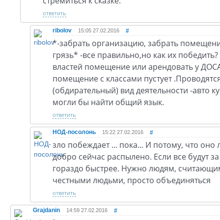
стремиться к сказке.
ответить
ribolov
15:05 27.02.2016
#
*-забрать организацию, забрать помещение
грязь* -все правильно,но как их победить?
властей помещение или арендовать у ДОС
помещение с классами пустует .Проводятс
(обдирательный) вид деятельности -авто 
могли бы найти общий язык.
ответить
НОД-посолонь
15:22 27.02.2016
#
зло побеждает ... пока... И потому, что он
добро сейчас распылено. Если все будут за
гораздо быстрее. Нужно людям, считающи
честными людьми, просто объединяться
ответить
Grajdanin
14:59 27.02.2016
#