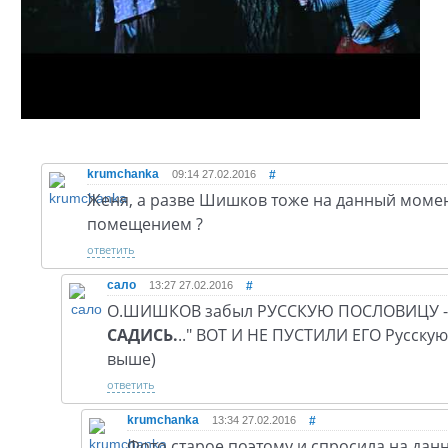
krumchanka
09:14 27.02.2016
#
Женя, а разве Шишков тоже на данный моме
помещением ?
ответить
сало
13:27 27.02.2016
#
О.ШИШКОВ забыл РУССКУЮ ПОСЛОВИЦУ -
САДИСЬ.
.." ВОТ И НЕ ПУСТИЛИ ЕГО Русску
выше)
ответить
krumchanka
13:34 27.02.2016
#
Фото старое поэтому и спросила на дан