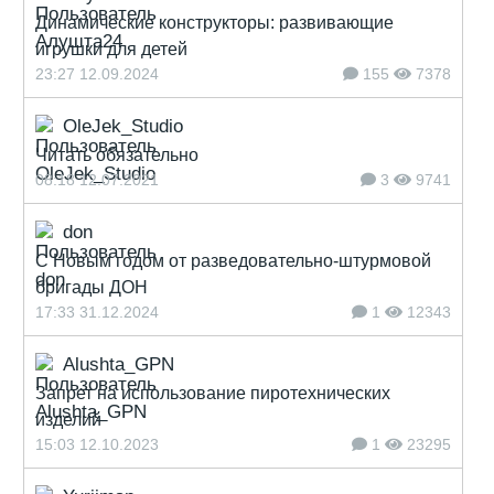
Динамические конструкторы: развивающие
игрушки для детей
23:27 12.09.2024
155
7378
OleJek_Studio
Читать обязательно
08:18 12.07.2021
3
9741
don
С Новым годом от разведовательно-штурмовой
бригады ДОН
17:33 31.12.2024
1
12343
Alushta_GPN
Запрет на использование пиротехнических
изделий
15:03 12.10.2023
1
23295