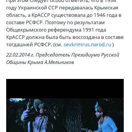
При этом следует особо отметить, что в 1954
году Украинской ССР передавалась Крымская
область, а КрАССР существовала до 1946 года в
составе РСФСР. Поэтому по результатам
Общекрымского референдума 1991 года
КрАССР должна была быть воссоздана в составе
тогдашней РСФСР. (см.
sevkrimrus.narod.ru
)
22.02.2014 г.
Председатель Президиума Русской
Общины Крыма А.Мельников