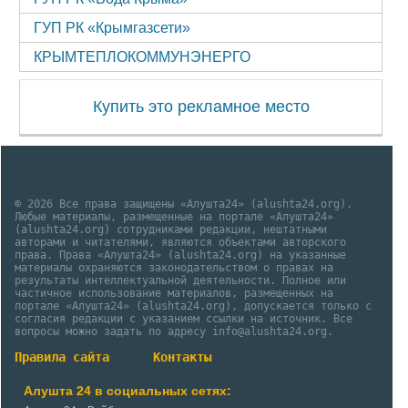
ГУП РК «Крымгазсети»
КРЫМТЕПЛОКОММУНЭНЕРГО
Купить это рекламное место
© 2026 Все права защищены «Алушта24» (alushta24.org).
Любые материалы, размещенные на портале «Алушта24»
(alushta24.org) сотрудниками редакции, нештатными
авторами и читателями, являются объектами авторского
права. Права «Алушта24» (alushta24.org) на указанные
материалы охраняются законодательством о правах на
результаты интеллектуальной деятельности. Полное или
частичное использование материалов, размещенных на
портале «Алушта24» (alushta24.org), допускается только с
согласия редакции с указанием ссылки на источник. Все
вопросы можно задать по адресу info@alushta24.org.
Правила сайта
Контакты
Алушта 24 в социальных сетях: